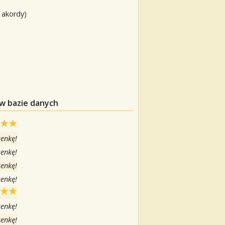
 akordy)
 w bazie danych
senkę!
senkę!
senkę!
senkę!
senkę!
senkę!