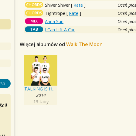
CHORDS
Shiver Shiver
[
Rate
]
Oceń pio
CHORDS
Tightrope
[
Rate
]
Oceń pio
MIX
Anna Sun
Oceń pio
TAB
I Can Lift A Car
Oceń pio
Więcej albumów od
Walk The Moon
ści
TALKING IS HARD
2014
13 taby
ci!