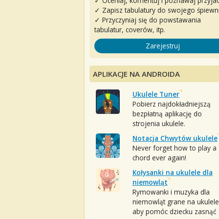
✓ Oceniaj, komentuj i poznawaj przyjac
✓ Zapisz tabulatury do swojego śpiewn
✓ Przyczyniaj się do powstawania
tabulatur, coverów, itp.
Zarejestruj
APLIKACJE NA ANDROIDA
Ukulele Tuner
Pobierz najdokładniejszą
bezpłatną aplikację do
strojenia ukulele.
Notacja Chwytów ukulele
Never forget how to play a
chord ever again!
Kołysanki na ukulele dla
niemowląt
Rymowanki i muzyka dla
niemowląt grane na ukulele
aby pomóc dziecku zasnąć :