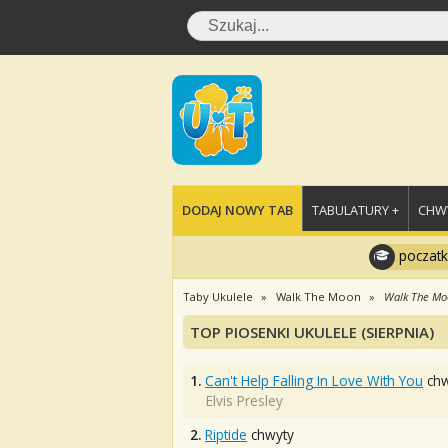
DODAJ NOWY TAB
TABULATURY +
CHWY
poczatk
Taby Ukulele
Walk The Moon
Walk The Mo
TOP PIOSENKI UKULELE (SIERPNIA)
1.
Can't Help Falling In Love With You
chw
Elvis Presley
2.
Riptide
chwyty