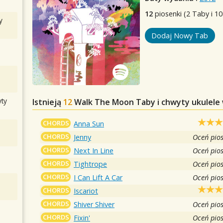
12
piosenki (2 Taby i 10
y
Dodaj Nowy Tab
ty
Istnieją
12
Walk The Moon
Taby i chwyty ukulele
CHORDS
Anna Sun
CHORDS
Jenny
Oceń pio
CHORDS
Next In Line
Oceń pio
CHORDS
Tightrope
Oceń pio
CHORDS
I Can Lift A Car
Oceń pio
CHORDS
Iscariot
CHORDS
Shiver Shiver
Oceń pio
CHORDS
Fixin'
Oceń pio