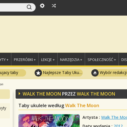
TY +
PRZERÓBKI +
LEKCJE +
NARZĘDZIA +
SPOŁECZNOŚĆ +
DI
ujacy taby
Najlepsze Taby Ukulele
Wybór redakcji
on
WALK THE MOON
PRZEZ
WALK THE MOON
Taby ukulele według
Walk The Moon
yty
Artysta :
Walk The Mo
Daty wydania :
2012