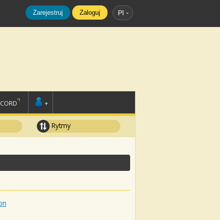
Zarejestruj
Zaloguj
Pl
SCORD
+
Rytmy
on