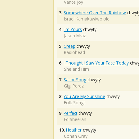
Vance Joy
3.
Somewhere Over The Rainbow
chwyt
Israel Kamakawiwo'ole
4.
I'm Yours
chwyty
Jason Mraz
5.
Creep
chwyty
Radiohead
6.
I Thought I Saw Your Face Today
chwy
She and Him
7.
Sailor Song
chwyty
Gigi Perez
8.
You Are My Sunshine
chwyty
Folk Songs
9.
Perfect
chwyty
Ed Sheeran
10.
Heather
chwyty
Conan Gray