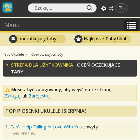
Pl
Menu
poczatkujacy taby
Najlepsze Taby Ukulele
Taby Ukulele
Oceń oczekujące taby
STREFA DLA UŻYTKOWNIKA :
OCEŃ OCZEKUJĄCE
TABY
Musisz być zalogowany, aby wejść na tę stronę
Zaloguj
lub
Zarejestruj
TOP PIOSENKI UKULELE (SIERPNIA)
1.
Can't Help Falling In Love With You
chwyty
Elvis Presley