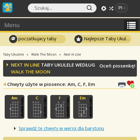
Pl
Menu
poczatkujacy taby
Najlepsze Taby Ukulele
Taby Ukulele
Walk The Moon
Next In Line
NEXT IN LINE
TABY UKULELE WEDŁUG
Oceń piosenkę!
WALK THE MOON
4
Chwyty użyte w piosence
: Am, C, F, Em
Sprawdź te chwyty w wersji dla barytonu