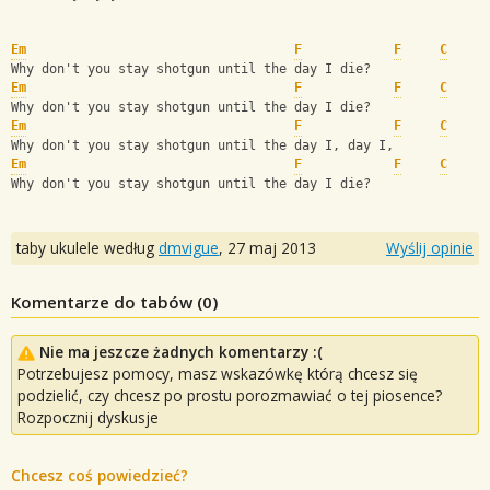
Em
F
F
C
Why don't you stay shotgun until the day I die? 
Em
F
F
C
Why don't you stay shotgun until the day I die? 
Em
F
F
C
Why don't you stay shotgun until the day I, day I, 
Em
F
F
C
Why don't you stay shotgun until the day I die?
taby ukulele według
dmvigue
,
27 maj 2013
Wyślij opinie
Komentarze do tabów (
0
)
Nie ma jeszcze żadnych komentarzy :(
Potrzebujesz pomocy, masz wskazówkę którą chcesz się
podzielić, czy chcesz po prostu porozmawiać o tej piosence?
Rozpocznij dyskusje
Chcesz coś powiedzieć?