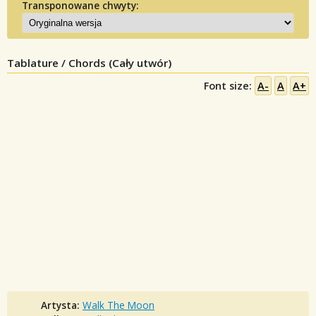
Transponowane chwyty:
Tablature / Chords (Cały utwór)
Font size:
A-
A
A+
Artysta:
Walk The Moon