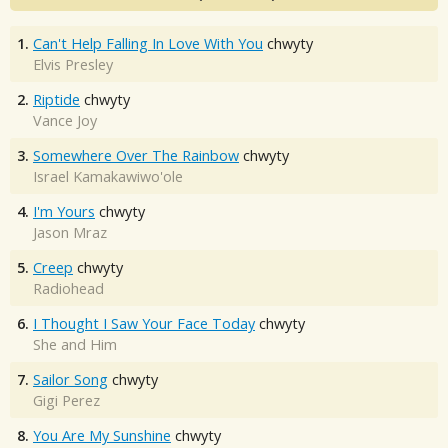
1.
Can't Help Falling In Love With You
chwyty
Elvis Presley
2.
Riptide
chwyty
Vance Joy
3.
Somewhere Over The Rainbow
chwyty
Israel Kamakawiwo'ole
4.
I'm Yours
chwyty
Jason Mraz
5.
Creep
chwyty
Radiohead
6.
I Thought I Saw Your Face Today
chwyty
She and Him
7.
Sailor Song
chwyty
Gigi Perez
8.
You Are My Sunshine
chwyty