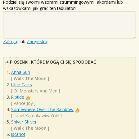
Podziel się swoimi wzorami strummingowymi, akordami lub
wskazówkami jak grać ten tabulator!
Zaloguj
lub
Zarejestruj
PIOSENKI, KTÓRE MOGĄ CI SIĘ SPODOBAĆ
Anna Sun
[
Walk The Moon
]
Little Talks
[
Of Monsters And Men
]
Riptide
[
Vance Joy
]
Somewhere Over The Rainbow
[
Israel Kamakawiwo'ole
]
Shiver Shiver
[
Walk The Moon
]
Iscariot