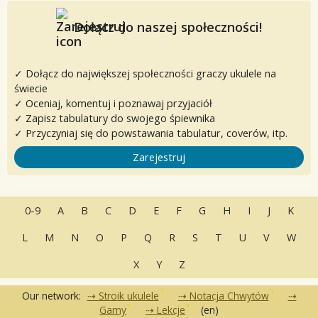
Dołącz do naszej społeczności!
✓ Dołącz do największej społeczności graczy ukulele na
świecie
✓ Oceniaj, komentuj i poznawaj przyjaciół
✓ Zapisz tabulatury do swojego śpiewnika
✓ Przyczyniaj się do powstawania tabulatur, coverów, itp.
Zarejestruj
0-9
A
B
C
D
E
F
G
H
I
J
K
L
M
N
O
P
Q
R
S
T
U
V
W
X
Y
Z
Our network:
Stroik ukulele
Notacja Chwytów
Gamy
Lekcje
(en)