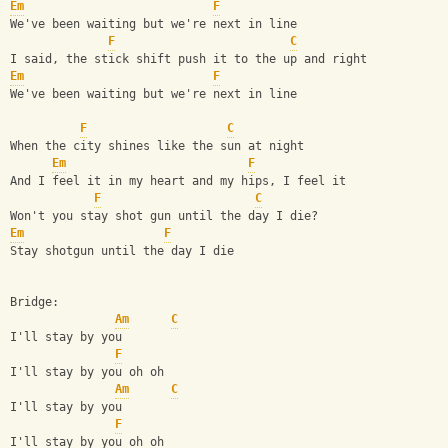
Em
F
We've been waiting but we're next in line 
F
C
I said, the stick shift push it to the up and right 
Em
F
We've been waiting but we're next in line 
F
C
When the city shines like the sun at night 
Em
F
And I feel it in my heart and my hips, I feel it 
F
C
Won't you stay shot gun until the day I die? 
Em
F
Stay shotgun until the day I die 
Bridge:
Am
C
I'll stay by you 
F
I'll stay by you oh oh 
Am
C
I'll stay by you 
F
I'll stay by you oh oh 