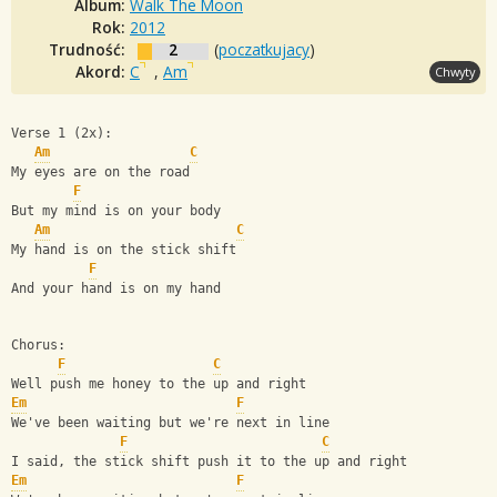
Album:
Walk The Moon
Rok:
2012
Trudność:
2
(
poczatkujacy
)
Akord:
C
,
Am
Chwyty
Verse 1 (2x):
Am
C
My eyes are on the road 
F
But my mind is on your body 
Am
C
My hand is on the stick shift 
F
And your hand is on my hand 
Chorus:
F
C
Well push me honey to the up and right 
Em
F
We've been waiting but we're next in line 
F
C
I said, the stick shift push it to the up and right 
Em
F