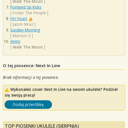
[
Walk The Moon
]
Pumped Up Kicks
[
Foster The People
]
I'm Yours
[
Jason Mraz
]
Sunday Morning
[
Maroon 5
]
Jenny
[
Walk The Moon
]
O tej piosence: Next In Line
Brak informacji o tej piosence.
Wykonałeś cover
Next In Line
na swoim ukulele? Podziel
się swoją pracą!
Dodaj przeróbkę
TOP PIOSENKI UKULELE (SIERPNIA)