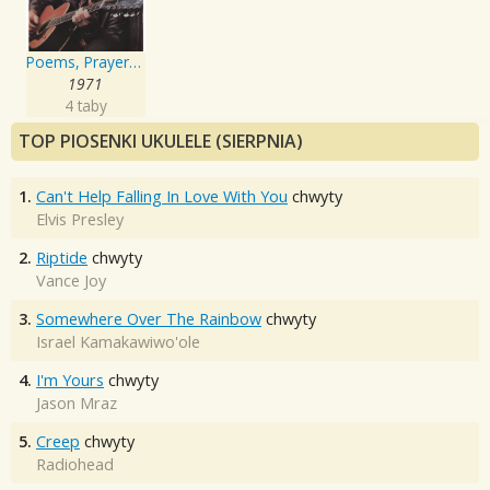
Poems, Prayers and Promises
1971
4 taby
TOP PIOSENKI UKULELE (SIERPNIA)
1.
Can't Help Falling In Love With You
chwyty
Elvis Presley
2.
Riptide
chwyty
Vance Joy
3.
Somewhere Over The Rainbow
chwyty
Israel Kamakawiwo'ole
4.
I'm Yours
chwyty
Jason Mraz
5.
Creep
chwyty
Radiohead