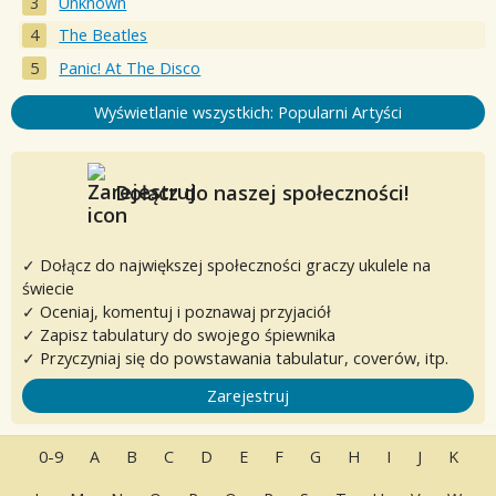
Unknown
The Beatles
Panic! At The Disco
Wyświetlanie wszystkich: Popularni Artyści
Dołącz do naszej społeczności!
✓ Dołącz do największej społeczności graczy ukulele na
świecie
✓ Oceniaj, komentuj i poznawaj przyjaciół
✓ Zapisz tabulatury do swojego śpiewnika
✓ Przyczyniaj się do powstawania tabulatur, coverów, itp.
Zarejestruj
0-9
A
B
C
D
E
F
G
H
I
J
K