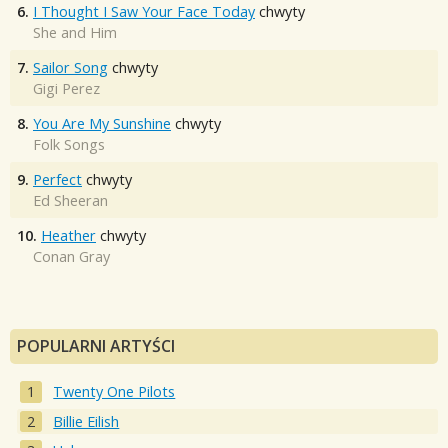
6.
I Thought I Saw Your Face Today
chwyty
She and Him
7.
Sailor Song
chwyty
Gigi Perez
8.
You Are My Sunshine
chwyty
Folk Songs
9.
Perfect
chwyty
Ed Sheeran
10.
Heather
chwyty
Conan Gray
POPULARNI ARTYŚCI
Twenty One Pilots
Billie Eilish