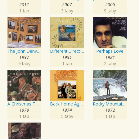
2011
2007
2005
1 tab
3 taby
9 taby
The John Denver Collection, Vol. 1: Take Me Home Country Roads
Different Directions
Perhaps Love
1997
1991
1981
9 taby
1 tab
2 taby
A Christmas Together - John Denver & The Muppets
Back Home Again
Rocky Mountain High
1979
1974
1972
1 tab
5 taby
1 tab