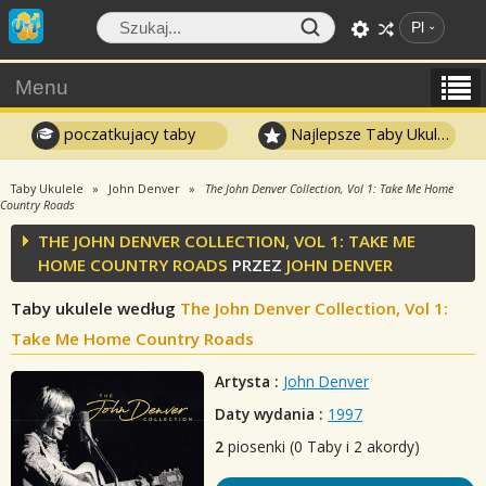
Pl
Menu
poczatkujacy taby
Najlepsze Taby Ukulele
Taby Ukulele
John Denver
The John Denver Collection, Vol 1: Take Me Home
Country Roads
THE JOHN DENVER COLLECTION, VOL 1: TAKE ME
HOME COUNTRY ROADS
PRZEZ
JOHN DENVER
Taby ukulele według
The John Denver Collection, Vol 1:
Take Me Home Country Roads
Artysta :
John Denver
Daty wydania :
1997
2
piosenki (0 Taby i 2 akordy)