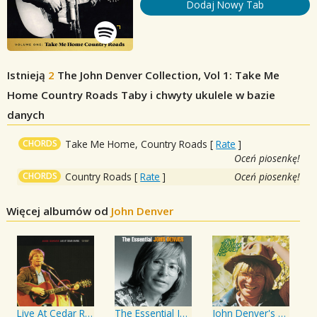
Dodaj Nowy Tab
Istnieją
2
The John Denver Collection, Vol 1: Take Me
Home Country Roads
Taby i chwyty ukulele w bazie
danych
CHORDS
Take Me Home, Country Roads
[
Rate
]
Oceń piosenkę!
CHORDS
Country Roads
[
Rate
]
Oceń piosenkę!
Więcej albumów od
John Denver
Live At Cedar Rapids - 12/10/87
The Essential John Denver
John Denver's Greatest Hits