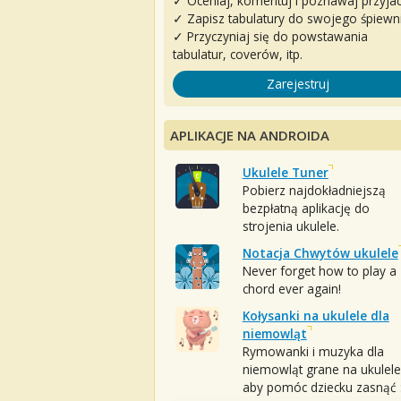
✓ Oceniaj, komentuj i poznawaj przyjac
✓ Zapisz tabulatury do swojego śpiewn
✓ Przyczyniaj się do powstawania
tabulatur, coverów, itp.
Zarejestruj
APLIKACJE NA ANDROIDA
Ukulele Tuner
Pobierz najdokładniejszą
bezpłatną aplikację do
strojenia ukulele.
Notacja Chwytów ukulele
Never forget how to play a
chord ever again!
Kołysanki na ukulele dla
niemowląt
Rymowanki i muzyka dla
niemowląt grane na ukulele
aby pomóc dziecku zasnąć :