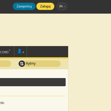
Zarejestruj
Zaloguj
Pl
SCORD
+
Rytmy
nki