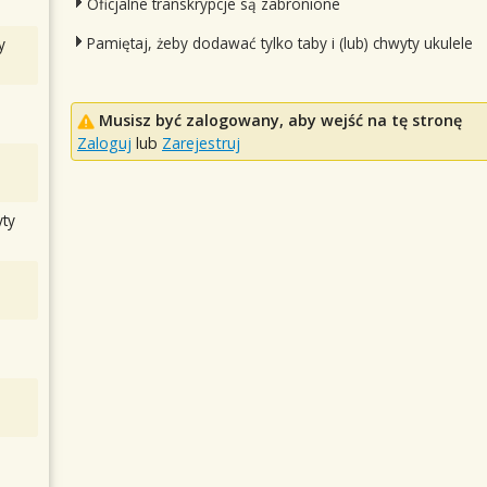
Oficjalne transkrypcje są zabronione
Pamiętaj, żeby dodawać tylko taby i (lub) chwyty ukulele
y
Musisz być zalogowany, aby wejść na tę stronę
Zaloguj
lub
Zarejestruj
ty