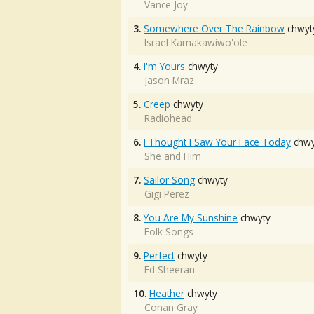
Vance Joy
3.
Somewhere Over The Rainbow
chwyt
Israel Kamakawiwo'ole
4.
I'm Yours
chwyty
Jason Mraz
5.
Creep
chwyty
Radiohead
6.
I Thought I Saw Your Face Today
chwy
She and Him
7.
Sailor Song
chwyty
Gigi Perez
8.
You Are My Sunshine
chwyty
Folk Songs
9.
Perfect
chwyty
Ed Sheeran
10.
Heather
chwyty
Conan Gray