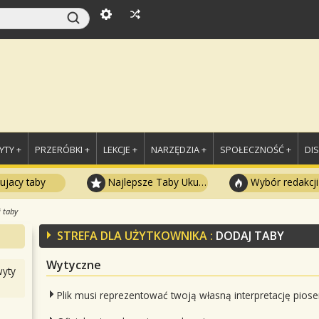
TY +
PRZERÓBKI +
LEKCJE +
NARZĘDZIA +
SPOŁECZNOŚĆ +
DI
ujacy taby
Najlepsze Taby Ukulele
Wybór redakcji
 taby
STREFA DLA UŻYTKOWNIKA :
DODAJ TABY
Wytyczne
yty
Plik musi reprezentować twoją własną interpretację piose