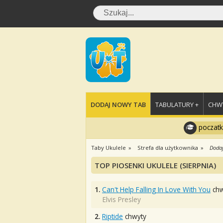
DODAJ NOWY TAB
TABULATURY +
CHWY
poczatk
Taby Ukulele
Strefa dla użytkownika
Dodaj
TOP PIOSENKI UKULELE (SIERPNIA)
1.
Can't Help Falling In Love With You
chw
Elvis Presley
2.
Riptide
chwyty