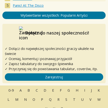
Panic! At The Disco
Wyświetlanie wszystkich: Popularni Artyści
Dołącz do naszej społeczności!
✓ Dołącz do największej społeczności graczy ukulele na
świecie
✓ Oceniaj, komentuj i poznawaj przyjaciół
✓ Zapisz tabulatury do swojego śpiewnika
✓ Przyczyniaj się do powstawania tabulatur, coverów, itp.
Zarejestruj
0-9
A
B
C
D
E
F
G
H
I
J
K
L
M
N
O
P
Q
R
S
T
U
V
W