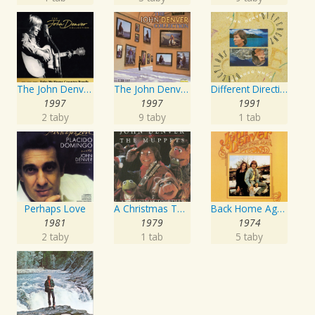
The John Denver Collection, Vol 1: Take Me Home Country Roads
The John Denver Collection, Vol. 1: Take Me Home Country Roads
Different Directions
1997
1997
1991
2 taby
9 taby
1 tab
Perhaps Love
A Christmas Together - John Denver & The Muppets
Back Home Again
1981
1979
1974
2 taby
1 tab
5 taby