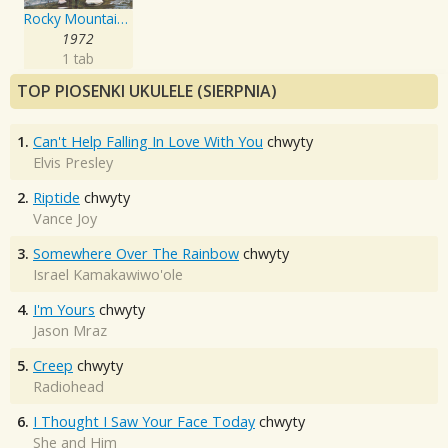
Rocky Mountain High
1972
1 tab
TOP PIOSENKI UKULELE (SIERPNIA)
1.
Can't Help Falling In Love With You
chwyty
Elvis Presley
2.
Riptide
chwyty
Vance Joy
3.
Somewhere Over The Rainbow
chwyty
Israel Kamakawiwo'ole
4.
I'm Yours
chwyty
Jason Mraz
5.
Creep
chwyty
Radiohead
6.
I Thought I Saw Your Face Today
chwyty
She and Him