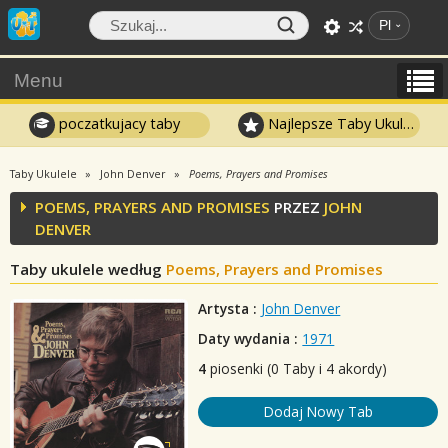
Pl
Menu
poczatkujacy taby
Najlepsze Taby Ukulele
Taby Ukulele
John Denver
Poems, Prayers and Promises
POEMS, PRAYERS AND PROMISES
PRZEZ
JOHN
DENVER
Taby ukulele według
Poems, Prayers and Promises
Artysta :
John Denver
Daty wydania :
1971
4
piosenki (0 Taby i 4 akordy)
Dodaj Nowy Tab