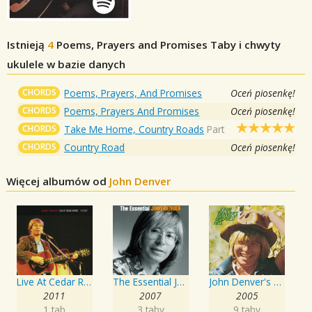
Istnieją
4
Poems, Prayers and Promises
Taby i chwyty
ukulele w bazie danych
CHORDS
Poems, Prayers, And Promises
Oceń piosenkę!
CHORDS
Poems, Prayers And Promises
Oceń piosenkę!
CHORDS
Take Me Home, Country Roads
Part
CHORDS
Country Road
Oceń piosenkę!
Więcej albumów od
John Denver
Live At Cedar Rapids - 12/10/87
The Essential John Denver
John Denver's Greatest Hits
2011
2007
2005
1 tab
3 taby
9 taby