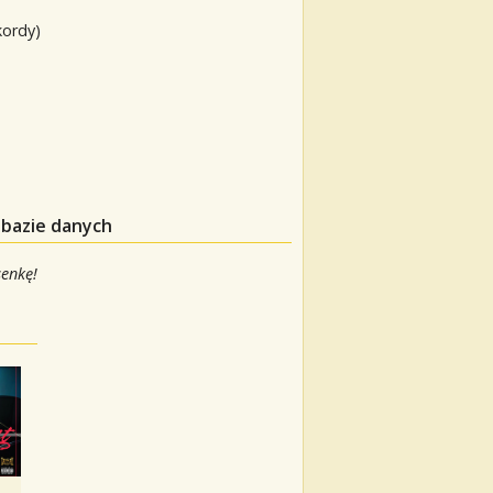
kordy)
 bazie danych
senkę!