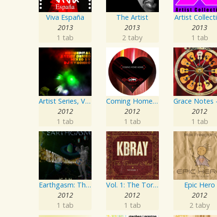
Viva España
The Artist
Artist Collect
2013
2013
2013
1 tab
2 taby
1 tab
Artist Series, Vol. 4 Mixed By DJ Synchro
Coming Home Again / Still Alive
2012
2012
2012
1 tab
1 tab
1 tab
Earthgasm: The Second Cumming
Vol. 1: The Tortured Artist
Epic Hero
2012
2012
2012
1 tab
1 tab
2 taby