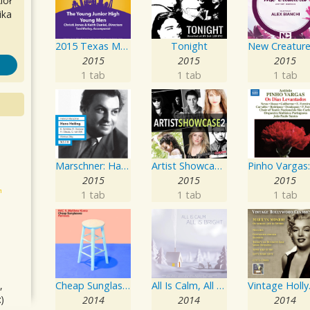
iół
ika
2015 Texas Music Educators Association (TMEA): The Young Junior High Young Men
Tonight
2015
2015
2015
1 tab
1 tab
1 tab
Marschner: Hans Heiling
Artist Showcase: Roadside Couch Collection, Vol. 2
2015
2015
2015
1 tab
1 tab
1 tab
Cheap Sunglasses
All Is Calm, All Is Bright
Vintage Holly
,
)
2014
2014
2014