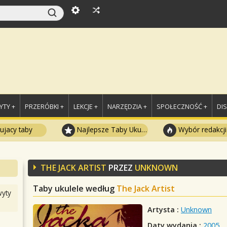
TY +
PRZERÓBKI +
LEKCJE +
NARZĘDZIA +
SPOŁECZNOŚĆ +
DI
ujacy taby
Najlepsze Taby Ukulele
Wybór redakcji
THE JACK ARTIST
PRZEZ
UNKNOWN
Taby ukulele według
The Jack Artist
yty
Artysta :
Unknown
Daty wydania :
2005