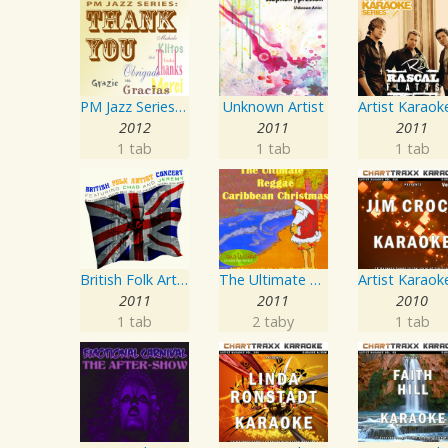
PM Jazz Series: Thank You
Unknown Artist
2012
2011
2011
1 tab
1 tab
1 tab
British Folk Artist Concert
The Ultimate Reggae, Caribbean Christmas
2011
2011
2010
1 tab
2 taby
1 tab