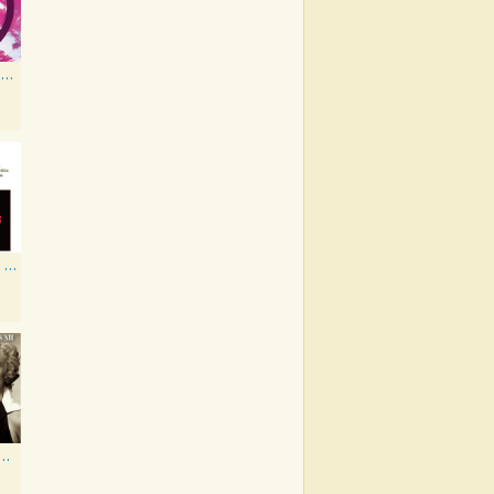
New Creatures Artist Series
Pinho Vargas: Os Dias Levantados
wood Classics, Vol. 12: Marilyn Monroe on Screen and in Studio