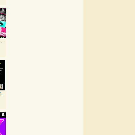
View More by This Artist
The Richard Tauber Collection, Vol. 25: Songs from “Old Chelsea” & Other Showpieces