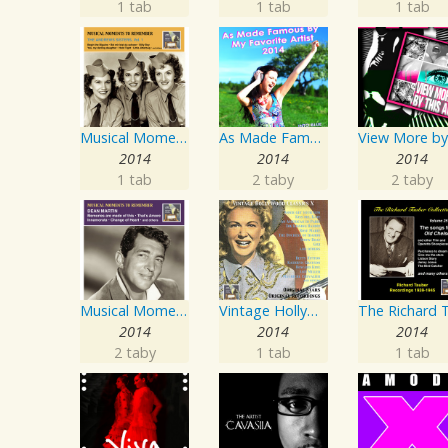
1 tab
1 tab
1 tab
Musical Moments To Remember: The Andrews Sisters, Vol. 1
As Made Famous by My Favorite Artist 2014
2014
2014
2014
1 tab
2 taby
2 taby
Musical Moments to Remember: Dean Martin
Vintage Hollywood Classics, Vol. 10
2014
2014
2014
2 taby
1 tab
1 tab