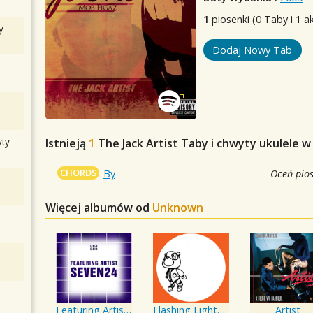
1
piosenki (0 Taby i 1 a
y
Dodaj Nowy Tab
ty
Istnieją
1
The Jack Artist
Taby i chwyty ukulele w
CHORDS
By
Oceń pio
Więcej albumów od
Unknown
Featuring Artist : Seven24
Flashing Lighters EP
Artist