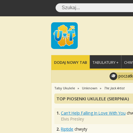
DODAJ NOWY TAB
TABULATURY +
CHWY
poczatk
Taby Ukulele
Unknown
The Jack Artist
TOP PIOSENKI UKULELE (SIERPNIA)
1.
Can't Help Falling In Love With You
chw
Elvis Presley
2.
Riptide
chwyty