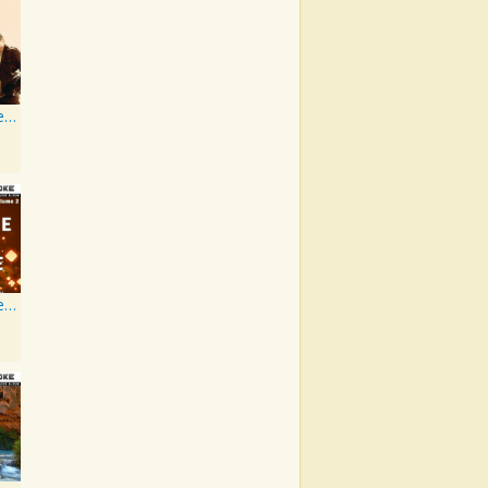
Artist Karaoke Series: Rascal Flatts
Artist Karaoke, Vol. 218 : Sing the Songs of Jim Croce