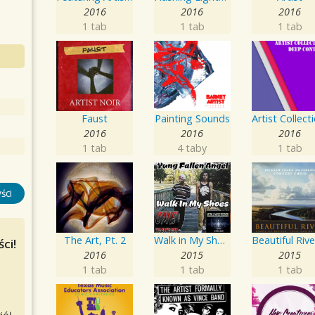
2016
2016
2016
1 tab
1 tab
1 tab
Faust
Painting Sounds
2016
2016
2016
1 tab
4 taby
1 tab
ści
The Art, Pt. 2
Walk in My Shoes
ci!
2016
2015
2015
1 tab
1 tab
1 tab