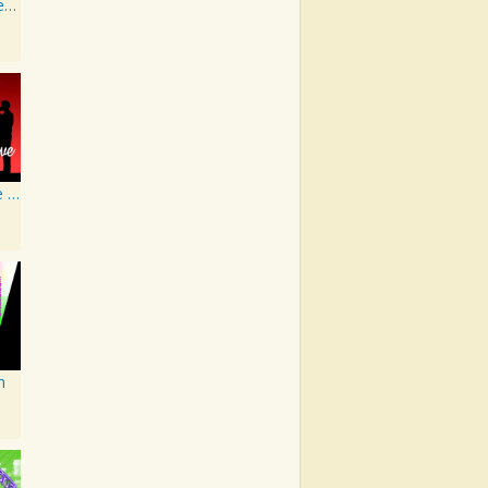
Artist Karaoke, Vol. 93 - Faith Hill
Ultimate Love Through The Decades, Volume 1 - Interpretation & Karaoke Version
m