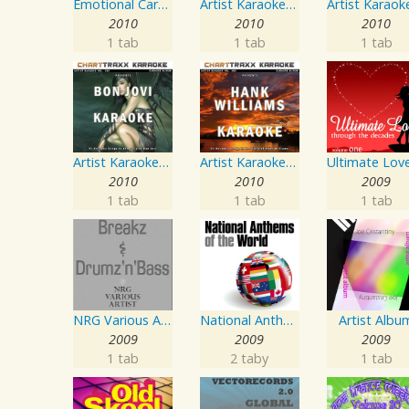
Emotional Carnival
Artist Karaoke, Vol. 248 : Sing the Songs of Linda Ronstadt
2010
2010
2010
1 tab
1 tab
1 tab
Artist Karaoke, Vol. 130
Artist Karaoke, Vol. 205
2010
2010
2009
1 tab
1 tab
1 tab
NRG Various Artist - Breakz, Drumz And Dupstep
National Anthems Of The World
Artist Albu
2009
2009
2009
1 tab
2 taby
1 tab