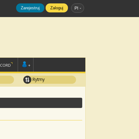
Zarejestruj
Zaloguj
Pl
SCORD
+
Rytmy