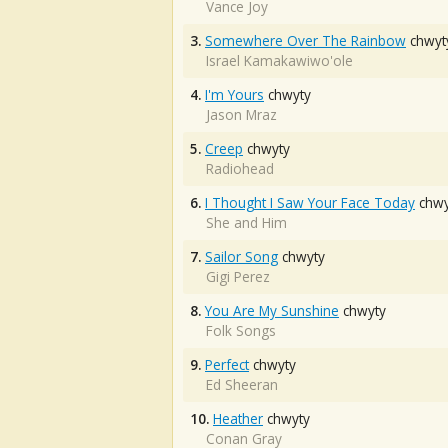
Vance Joy
3.
Somewhere Over The Rainbow
chwyt
Israel Kamakawiwo'ole
4.
I'm Yours
chwyty
Jason Mraz
5.
Creep
chwyty
Radiohead
6.
I Thought I Saw Your Face Today
chwy
She and Him
7.
Sailor Song
chwyty
Gigi Perez
8.
You Are My Sunshine
chwyty
Folk Songs
9.
Perfect
chwyty
Ed Sheeran
10.
Heather
chwyty
Conan Gray