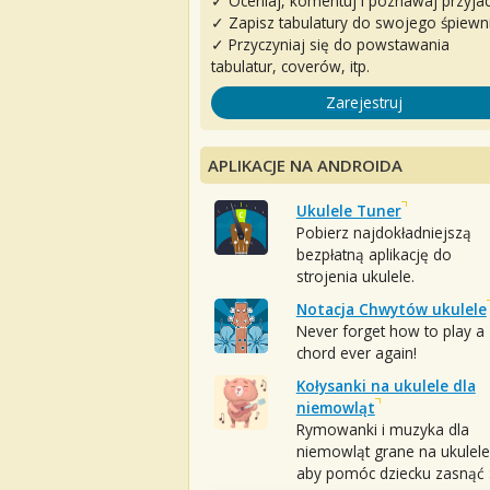
✓ Oceniaj, komentuj i poznawaj przyjac
✓ Zapisz tabulatury do swojego śpiewn
✓ Przyczyniaj się do powstawania
tabulatur, coverów, itp.
Zarejestruj
APLIKACJE NA ANDROIDA
Ukulele Tuner
Pobierz najdokładniejszą
bezpłatną aplikację do
strojenia ukulele.
Notacja Chwytów ukulele
Never forget how to play a
chord ever again!
Kołysanki na ukulele dla
niemowląt
Rymowanki i muzyka dla
niemowląt grane na ukulele
aby pomóc dziecku zasnąć :