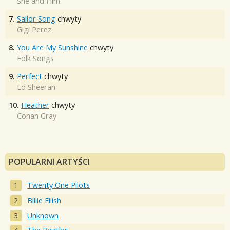
She and Him
7.
Sailor Song
chwyty
Gigi Perez
8.
You Are My Sunshine
chwyty
Folk Songs
9.
Perfect
chwyty
Ed Sheeran
10.
Heather
chwyty
Conan Gray
POPULARNI ARTYŚCI
Twenty One Pilots
Billie Eilish
Unknown