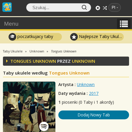
Pl
Menu
poczatkujacy taby
Najlepsze Taby Ukulele
Taby Ukulele
Unknown
Tongues Unknown
TONGUES UNKNOWN
PRZEZ
UNKNOWN
Taby ukulele według
Tongues Unknown
Artysta :
Unknown
Daty wydania :
2017
1
piosenki (0 Taby i 1 akordy)
Dodaj Nowy Tab