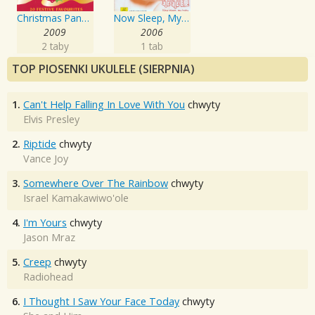
Christmas Panpipes
Now Sleep, My Baby
2009
2006
2 taby
1 tab
TOP PIOSENKI UKULELE (SIERPNIA)
1.
Can't Help Falling In Love With You
chwyty
Elvis Presley
2.
Riptide
chwyty
Vance Joy
3.
Somewhere Over The Rainbow
chwyty
Israel Kamakawiwo'ole
4.
I'm Yours
chwyty
Jason Mraz
5.
Creep
chwyty
Radiohead
6.
I Thought I Saw Your Face Today
chwyty