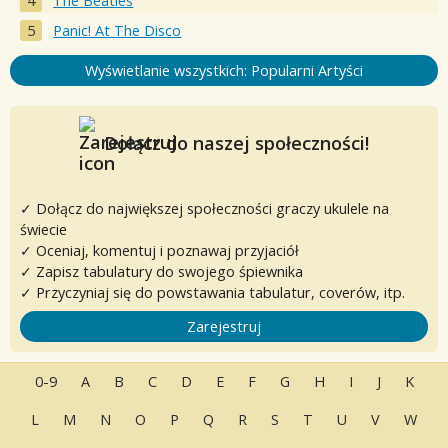
The Beatles
Panic! At The Disco
Wyświetlanie wszystkich: Popularni Artyści
Dołącz do naszej społeczności!
✓ Dołącz do największej społeczności graczy ukulele na
świecie
✓ Oceniaj, komentuj i poznawaj przyjaciół
✓ Zapisz tabulatury do swojego śpiewnika
✓ Przyczyniaj się do powstawania tabulatur, coverów, itp.
Zarejestruj
0-9
A
B
C
D
E
F
G
H
I
J
K
L
M
N
O
P
Q
R
S
T
U
V
W