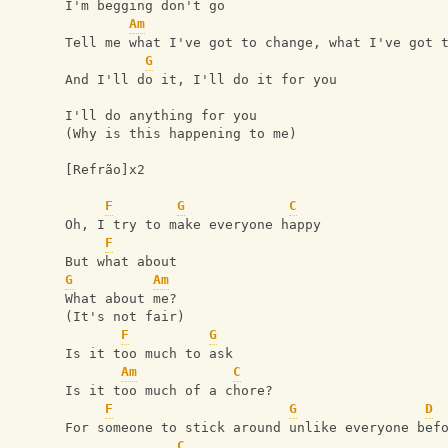
I'm begging don't go
Am
Tell me what I've got to change, what I've got 
G
And I'll do it, I'll do it for you
I'll do anything for you
(Why is this happening to me)
[Refrão]x2
F
G
C
Oh, I try to make everyone happy
F
But what about
G
Am
What about me?
(It's not fair)
F
G
Is it too much to ask
Am
C
Is it too much of a chore?
F
G
D
For someone to stick around unlike everyone bef
C