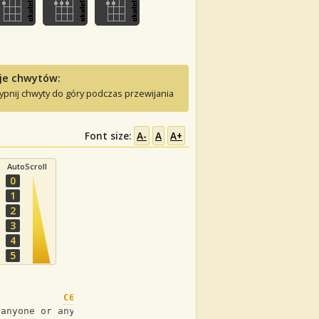
je chwytów:
ypnij chwyty do góry podczas przewijania
Font size:
A-
A
A+
AutoScroll
0
1
2
3
4
5
C6
 anyone or anything