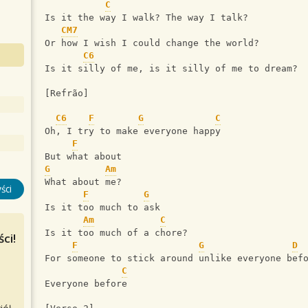
C
Is it the way I walk? The way I talk?
CM7
Or how I wish I could change the world?
C6
Is it silly of me, is it silly of me to dream?
[Refrão] 
C6
F
G
C
Oh, I try to make everyone happy
F
But what about
G
Am
What about me?
ści
F
G
Is it too much to ask
Am
C
Is it too much of a chore?
ci!
F
G
D
For someone to stick around unlike everyone bef
C
Everyone before