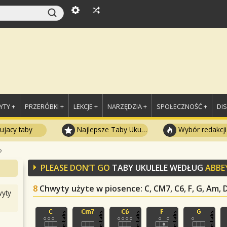
TY +
PRZERÓBKI +
LEKCJE +
NARZĘDZIA +
SPOŁECZNOŚĆ +
DI
ujacy taby
Najlepsze Taby Ukulele
Wybór redakcji
o
PLEASE DON’T GO
TABY UKULELE WEDŁUG
ABBE
8
Chwyty użyte w piosence
: C, CM7, C6, F, G, Am,
yty