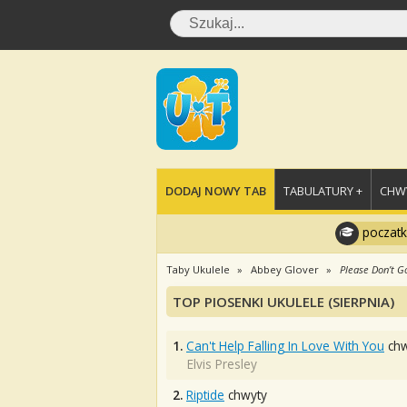
DODAJ NOWY TAB
TABULATURY +
CHWY
poczatk
Taby Ukulele
Abbey Glover
Please Don’t G
TOP PIOSENKI UKULELE (SIERPNIA)
1.
Can't Help Falling In Love With You
chw
Elvis Presley
2.
Riptide
chwyty