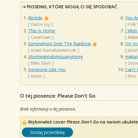
PIOSENKI, KTÓRE MOGĄ CI SIĘ SPODOBAĆ
Riptide
You A
[
Vance Joy
]
[
Folk
This Is Home
I Wish
[
Cavetown
]
[
Abbe
Somewhere Over The Rainbow
I'm Yo
[
Israel Kamakawiwo'ole
]
[
Jaso
Idontwannabeyouanymore
Hakun
[
Billie Eilish
]
[
Disn
Someone Like You
Can't 
[
Adele
]
[
Elvis
O tej piosence: Please Don’t Go
Brak informacji o tej piosence.
Wykonałeś cover
Please Don’t Go
na swoim ukulele?
Dodaj przeróbkę