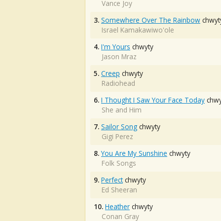
Vance Joy
3.
Somewhere Over The Rainbow
chwyt
Israel Kamakawiwo'ole
4.
I'm Yours
chwyty
Jason Mraz
5.
Creep
chwyty
Radiohead
6.
I Thought I Saw Your Face Today
chwy
She and Him
7.
Sailor Song
chwyty
Gigi Perez
8.
You Are My Sunshine
chwyty
Folk Songs
9.
Perfect
chwyty
Ed Sheeran
10.
Heather
chwyty
Conan Gray