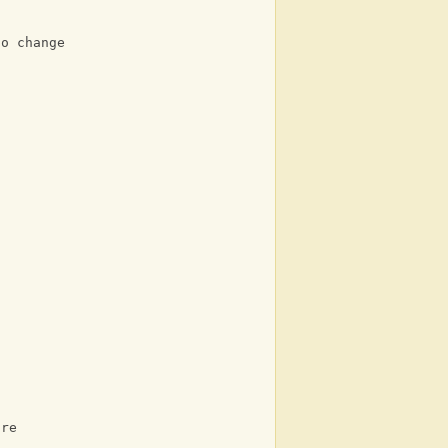
to change
ore