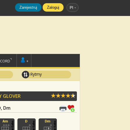
Zarejestruj
Zaloguj
Pl
SCORD
+
Rytmy
Y GLOVER
 D, Dm