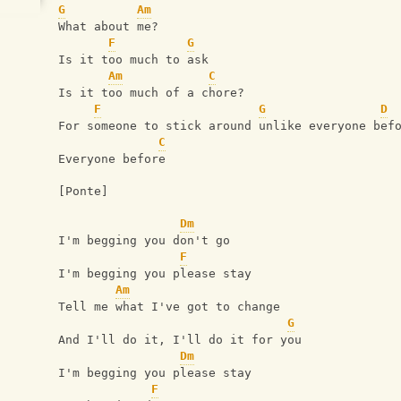
G
Am
What about me?
F
G
Is it too much to ask
Am
C
Is it too much of a chore?
F
G
D
For someone to stick around unlike everyone bef
C
Everyone before
[Ponte]
Dm
I'm begging you don't go
F
I'm begging you please stay
Am
Tell me what I've got to change
G
And I'll do it, I'll do it for you
Dm
I'm begging you please stay
F