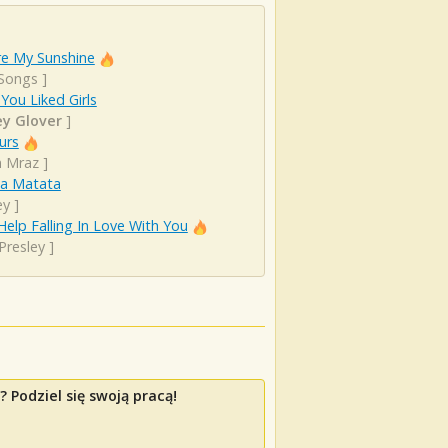
re My Sunshine
 Songs
]
 You Liked Girls
y Glover
]
urs
n Mraz
]
a Matata
ey
]
Help Falling In Love With You
 Presley
]
 Podziel się swoją pracą!