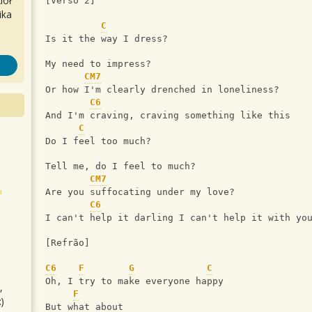
iół
[Verso 2]
ika
C
Is it the way I dress?
My need to impress?
CM7
Or how I'm clearly drenched in loneliness?
C6
And I'm craving, craving something like this
C
Do I feel too much?
Tell me, do I feel to much?
CM7
Are you suffocating under my love?
C6
I can't help it darling I can't help it with yo
[Refrão]
C6
F
G
C
Oh, I try to make everyone happy
,
F
)
But what about