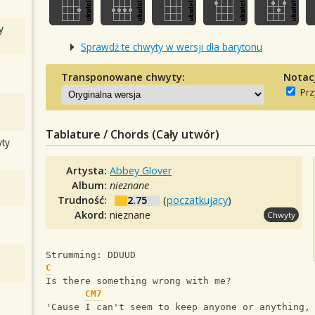
y
Sprawdź te chwyty w wersji dla barytonu
Transponowane chwyty:
Notac
Prz
Tablature / Chords (Cały utwór)
ty
Artysta:
Abbey Glover
Album:
nieznane
Trudność:
2.75
(
poczatkujacy
)
Akord:
nieznane
Chwyty
Strumming: DDUUD
C
Is there something wrong with me?
CM7
'Cause I can't seem to keep anyone or anything,