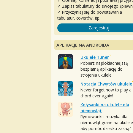
✓ Oceniaj, komentuj i poznawaj przyjac
✓ Zapisz tabulatury do swojego śpiewn
✓ Przyczyniaj się do powstawania
tabulatur, coverów, itp.
Zarejestruj
APLIKACJE NA ANDROIDA
Ukulele Tuner
Pobierz najdokładniejszą
bezpłatną aplikację do
strojenia ukulele.
Notacja Chwytów ukulele
Never forget how to play a
chord ever again!
Kołysanki na ukulele dla
niemowląt
Rymowanki i muzyka dla
niemowląt grane na ukulele
aby pomóc dziecku zasnąć :