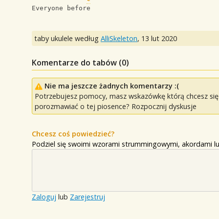
Everyone before
taby ukulele według
AlliSkeleton
,
13 lut 2020
Komentarze do tabów (
0
)
Nie ma jeszcze żadnych komentarzy :(
Potrzebujesz pomocy, masz wskazówkę którą chcesz się p
porozmawiać o tej piosence? Rozpocznij dyskusje
Chcesz coś powiedzieć?
Podziel się swoimi wzorami strummingowymi, akordami lu
Zaloguj
lub
Zarejestruj