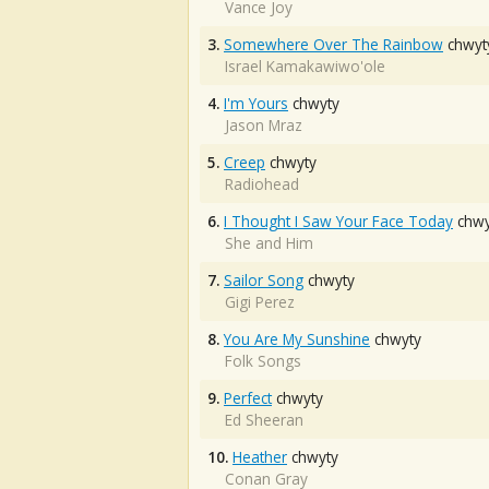
Vance Joy
3.
Somewhere Over The Rainbow
chwyt
Israel Kamakawiwo'ole
4.
I'm Yours
chwyty
Jason Mraz
5.
Creep
chwyty
Radiohead
6.
I Thought I Saw Your Face Today
chwy
She and Him
7.
Sailor Song
chwyty
Gigi Perez
8.
You Are My Sunshine
chwyty
Folk Songs
9.
Perfect
chwyty
Ed Sheeran
10.
Heather
chwyty
Conan Gray