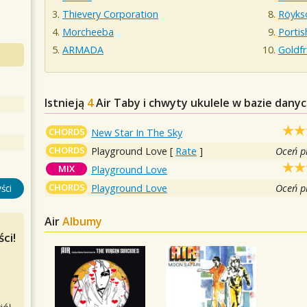
Thievery Corporation
Röyks
Morcheeba
Porti
ARMADA
Goldf
Istnieją
4
Air
Taby i chwyty ukulele w bazie dany
CHORDS
New Star In The Sky
CHORDS
Playground Love
[
Rate
]
Oceń p
MIX
Playground Love
CHORDS
Playground Love
Oceń p
ści
Air
Albumy
ci!