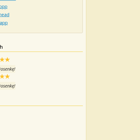
opp
shead
rapp
ch
iosenkę!
iosenkę!