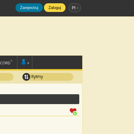
Zarejestruj
Zaloguj
Pl
SCORD
+
Rytmy