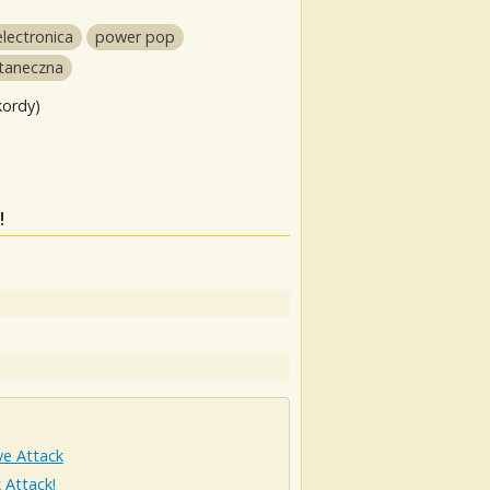
electronica
power pop
 taneczna
kordy)
!
ve Attack
 Attack!