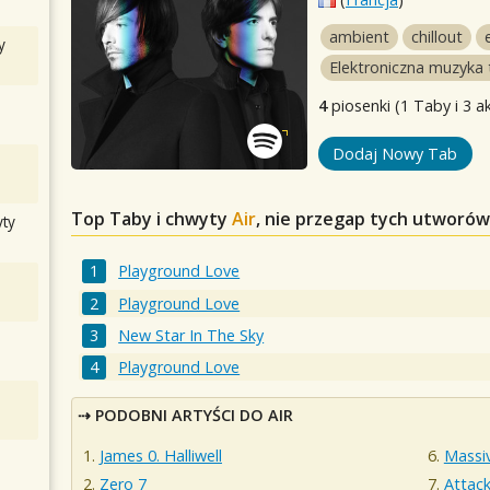
ambient
chillout
y
Elektroniczna muzyka
4
piosenki (1 Taby i 3 a
Dodaj Nowy Tab
Top Taby i chwyty
Air
, nie przegap tych utworów
ty
Playground Love
Playground Love
New Star In The Sky
Playground Love
PODOBNI ARTYŚCI DO AIR
James 0. Halliwell
Massi
Zero 7
Attack