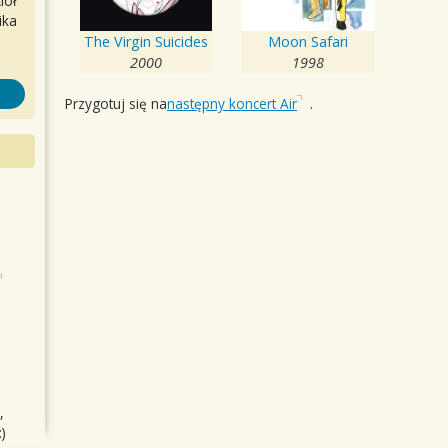
iół
ika
The Virgin Suicides
Moon Safari
2000
1998
Przygotuj się na
następny koncert Air
.
,
)