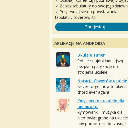
✓ Oceniaj, komentuj i poznawaj przyjac
✓ Zapisz tabulatury do swojego śpiewn
✓ Przyczyniaj się do powstawania
tabulatur, coverów, itp.
Zarejestruj
APLIKACJE NA ANDROIDA
Ukulele Tuner
Pobierz najdokładniejszą
bezpłatną aplikację do
strojenia ukulele.
Notacja Chwytów ukulele
Never forget how to play a
chord ever again!
Kołysanki na ukulele dla
niemowląt
Rymowanki i muzyka dla
niemowląt grane na ukulele
aby pomóc dziecku zasnąć :