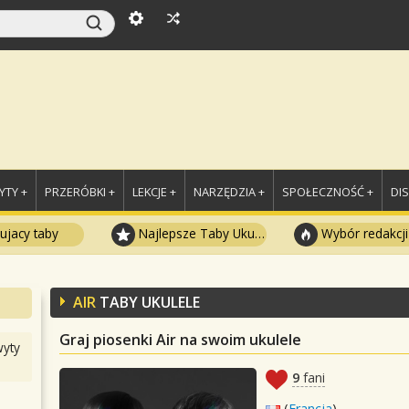
TY +
PRZERÓBKI +
LEKCJE +
NARZĘDZIA +
SPOŁECZNOŚĆ +
DI
ujacy taby
Najlepsze Taby Ukulele
Wybór redakcji
AIR
TABY UKULELE
Graj piosenki Air na swoim ukulele
yty
9
fani
(
Francja
)