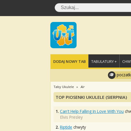
DODAJ NOWY TAB
TABULATURY +
CHWY
poczatk
Taby Ukulele
Air
TOP PIOSENKI UKULELE (SIERPNIA)
1.
Can't Help Falling In Love With You
chw
Elvis Presley
2.
Riptide
chwyty