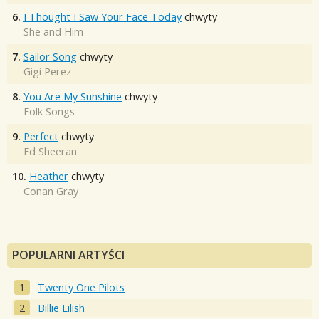
6.
I Thought I Saw Your Face Today
chwyty
She and Him
7.
Sailor Song
chwyty
Gigi Perez
8.
You Are My Sunshine
chwyty
Folk Songs
9.
Perfect
chwyty
Ed Sheeran
10.
Heather
chwyty
Conan Gray
POPULARNI ARTYŚCI
Twenty One Pilots
Billie Eilish