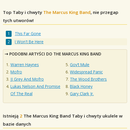
Top Taby i chwyty
The Marcus King Band
, nie przegap
tych utworów!
This Far Gone
I Won't Be Here
PODOBNI ARTYŚCI DO THE MARCUS KING BAND
Warren Haynes
Gov’t Mule
Mofro
Widespread Panic
JJ Grey And Mofro
The Wood Brothers
Lukas Nelson And Promise
Black Honey
Of The Real
Gary Clark Jr.
Istnieją
2
The Marcus King Band
Taby i chwyty ukulele w
bazie danych