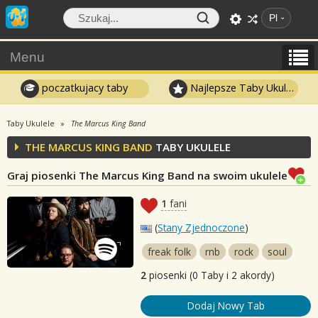
Pl
Menu
poczatkujacy taby
Najlepsze Taby Ukulele
Taby Ukulele
The Marcus King Band
THE MARCUS KING BAND
TABY UKULELE
Graj piosenki The Marcus King Band na swoim ukulele
1
fani
(
Stany Zjednoczone
)
freak folk
rnb
rock
soul
2
piosenki (0 Taby i 2 akordy)
Dodaj Nowy Tab