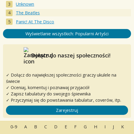
Unknown
The Beatles
Panic! At The Disco
Wyświetlanie wszystkich: Popularni Artyści
Dołącz do naszej społeczności!
✓ Dołącz do największej społeczności graczy ukulele na
świecie
✓ Oceniaj, komentuj i poznawaj przyjaciół
✓ Zapisz tabulatury do swojego śpiewnika
✓ Przyczyniaj się do powstawania tabulatur, coverów, itp.
Zarejestruj
0-9
A
B
C
D
E
F
G
H
I
J
K