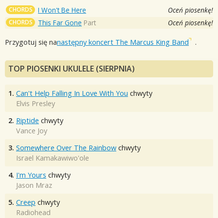
CHORDS
I Won't Be Here
Oceń piosenkę!
CHORDS
This Far Gone
Part
Oceń piosenkę!
Przygotuj się na
następny koncert The Marcus King Band
.
TOP PIOSENKI UKULELE (SIERPNIA)
1.
Can't Help Falling In Love With You
chwyty
Elvis Presley
2.
Riptide
chwyty
Vance Joy
3.
Somewhere Over The Rainbow
chwyty
Israel Kamakawiwo'ole
4.
I'm Yours
chwyty
Jason Mraz
5.
Creep
chwyty
Radiohead