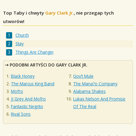
Top Taby i chwyty
Gary Clark Jr.
, nie przegap tych
utworów!
Church
Stay
Things Are Changin
PODOBNI ARTYŚCI DO GARY CLARK JR.
Black Honey
Gov’t Mule
The Marcus King Band
The Mana?o Company
Mofro
Alabama Shakes
JJ Grey And Mofro
Lukas Nelson And Promise
Fantastic Negrito
Of The Real
Rival Sons