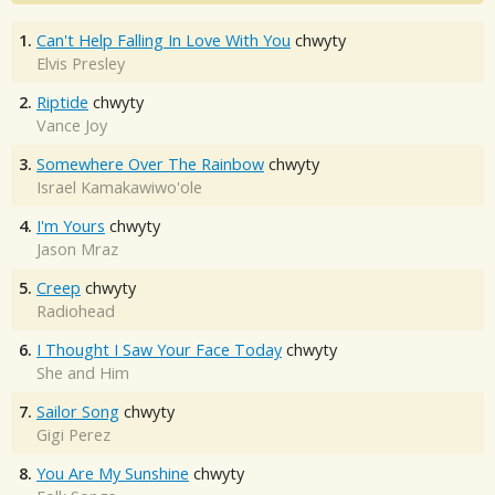
1.
Can't Help Falling In Love With You
chwyty
Elvis Presley
2.
Riptide
chwyty
Vance Joy
3.
Somewhere Over The Rainbow
chwyty
Israel Kamakawiwo'ole
4.
I'm Yours
chwyty
Jason Mraz
5.
Creep
chwyty
Radiohead
6.
I Thought I Saw Your Face Today
chwyty
She and Him
7.
Sailor Song
chwyty
Gigi Perez
8.
You Are My Sunshine
chwyty