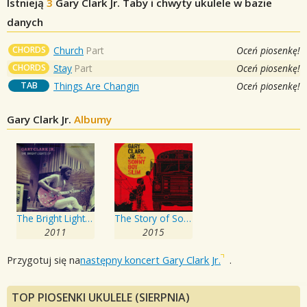
Istnieją
3
Gary Clark Jr.
Taby i chwyty ukulele w bazie
danych
CHORDS
Church
Part
Oceń piosenkę!
CHORDS
Stay
Part
Oceń piosenkę!
TAB
Things Are Changin
Oceń piosenkę!
Gary Clark Jr.
Albumy
The Bright Lights EP
The Story of Sonny Boy Slim
2011
2015
Przygotuj się na
następny koncert Gary Clark Jr.
.
TOP PIOSENKI UKULELE (SIERPNIA)