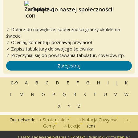
Dołącz do naszej społeczności!
✓ Dołącz do największej społeczności graczy ukulele na
świecie
✓ Oceniaj, komentuj i poznawaj przyjaciół
✓ Zapisz tabulatury do swojego śpiewnika
✓ Przyczyniaj się do powstawania tabulatur, coverów, itp.
Zarejestruj
0-9
A
B
C
D
E
F
G
H
I
J
K
L
M
N
O
P
Q
R
S
T
U
V
W
X
Y
Z
Our network:
Stroik ukulele
Notacja Chwytów
Gamy
Lekcje
(en)
•
•
•
Często zadawane pytania
Kontakt
Warunki korzystania