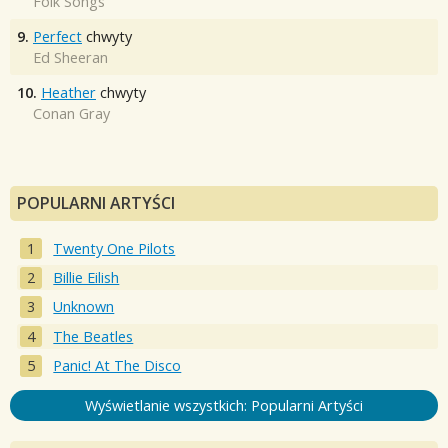
Folk Songs
9.
Perfect
chwyty
Ed Sheeran
10.
Heather
chwyty
Conan Gray
POPULARNI ARTYŚCI
Twenty One Pilots
Billie Eilish
Unknown
The Beatles
Panic! At The Disco
Wyświetlanie wszystkich: Popularni Artyści