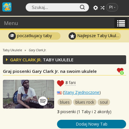
Pl
Menu
poczatkujacy taby
Najlepsze Taby Ukulele
Taby Ukulele
Gary Clark Jr.
GARY CLARK JR.
TABY UKULELE
Graj piosenki Gary Clark Jr. na swoim ukulele
8
fani
(
Stany Zjednoczone
)
blues
blues rock
soul
3
piosenki (1 Taby i 2 akordy)
Dodaj Nowy Tab