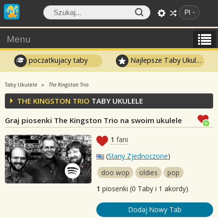
Pl
Menu
poczatkujacy taby
Najlepsze Taby Ukulele
Taby Ukulele
The Kingston Trio
THE KINGSTON TRIO
TABY UKULELE
Graj piosenki The Kingston Trio na swoim ukulele
1
fani
(
Stany Zjednoczone
)
doo wop
oldies
pop
1
piosenki (0 Taby i 1 akordy)
Dodaj Nowy Tab