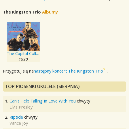
The Kingston Trio
Albumy
The Capitol Collector's Series
1990
Przygotuj się na
następny koncert The Kingston Trio
.
TOP PIOSENKI UKULELE (SIERPNIA)
1.
Can't Help Falling In Love With You
chwyty
Elvis Presley
2.
Riptide
chwyty
Vance Joy