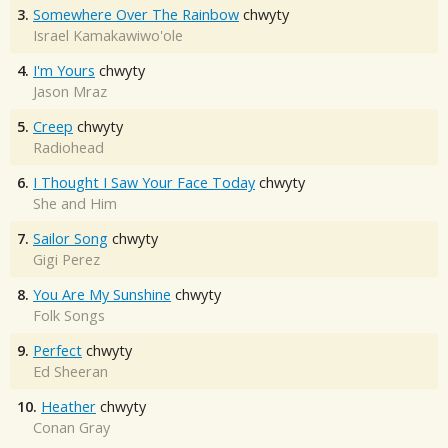
3.
Somewhere Over The Rainbow
chwyty
Israel Kamakawiwo'ole
4.
I'm Yours
chwyty
Jason Mraz
5.
Creep
chwyty
Radiohead
6.
I Thought I Saw Your Face Today
chwyty
She and Him
7.
Sailor Song
chwyty
Gigi Perez
8.
You Are My Sunshine
chwyty
Folk Songs
9.
Perfect
chwyty
Ed Sheeran
10.
Heather
chwyty
Conan Gray