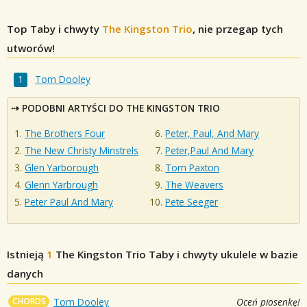
Top Taby i chwyty
The Kingston Trio
, nie przegap tych
utworów!
Tom Dooley
PODOBNI ARTYŚCI DO THE KINGSTON TRIO
The Brothers Four
Peter, Paul, And Mary
The New Christy Minstrels
Peter,Paul And Mary
Glen Yarborough
Tom Paxton
Glenn Yarbrough
The Weavers
Peter Paul And Mary
Pete Seeger
Istnieją
1
The Kingston Trio
Taby i chwyty ukulele w bazie
danych
CHORDS
Tom Dooley
Oceń piosenkę!