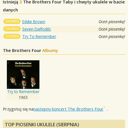
Istnieją
3
The Brothers Four
Taby i chwyty ukulele w bazie
danych
CHORDS
Eddie Brown
Oceń piosenkę!
CHORDS
Seven Daffodils
Oceń piosenkę!
CHORDS
Try To Remember
Oceń piosenkę!
The Brothers Four
Albumy
Try to Remember
1965
Przygotuj się na
następny koncert The Brothers Four
.
TOP PIOSENKI UKULELE (SIERPNIA)