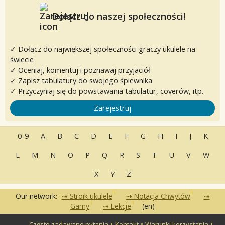
Dołącz do naszej społeczności!
✓ Dołącz do największej społeczności graczy ukulele na
świecie
✓ Oceniaj, komentuj i poznawaj przyjaciół
✓ Zapisz tabulatury do swojego śpiewnika
✓ Przyczyniaj się do powstawania tabulatur, coverów, itp.
Zarejestruj
0-9
A
B
C
D
E
F
G
H
I
J
K
L
M
N
O
P
Q
R
S
T
U
V
W
X
Y
Z
Our network:
Stroik ukulele
Notacja Chwytów
Gamy
Lekcje
(en)
•
•
•
Często zadawane pytania
Kontakt
Warunki korzystania