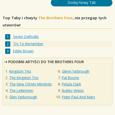
Dodaj Nowy Tab
Top Taby i chwyty
The Brothers Four
, nie przegap tych
utworów!
Seven Daffodils
Try To Remember
Eddie Brown
PODOBNI ARTYŚCI DO THE BROTHERS FOUR
Kingston Trio
Glenn Yarbrough
The Kingston Trio
Pat Boone
The New Christy Minstrels
Petula Clark
The Lettermen
Bobby Vinton
Glen Yarborough
Peter Paul And Mary