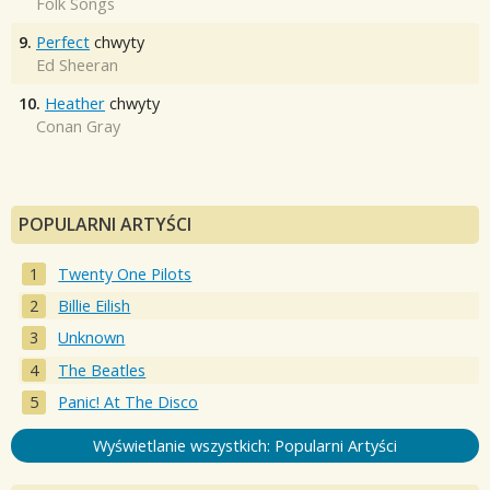
Folk Songs
9.
Perfect
chwyty
Ed Sheeran
10.
Heather
chwyty
Conan Gray
POPULARNI ARTYŚCI
Twenty One Pilots
Billie Eilish
Unknown
The Beatles
Panic! At The Disco
Wyświetlanie wszystkich: Popularni Artyści