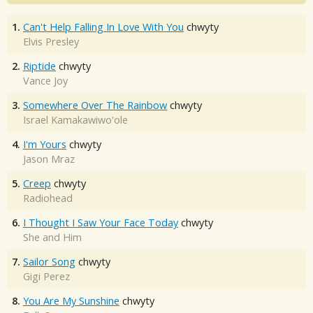
1.
Can't Help Falling In Love With You
chwyty
Elvis Presley
2.
Riptide
chwyty
Vance Joy
3.
Somewhere Over The Rainbow
chwyty
Israel Kamakawiwo'ole
4.
I'm Yours
chwyty
Jason Mraz
5.
Creep
chwyty
Radiohead
6.
I Thought I Saw Your Face Today
chwyty
She and Him
7.
Sailor Song
chwyty
Gigi Perez
8.
You Are My Sunshine
chwyty