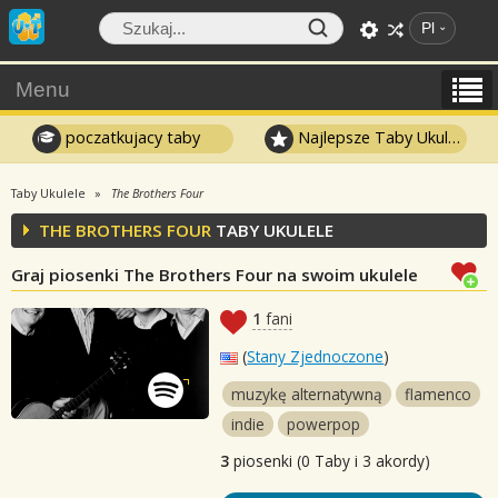
Pl
Menu
poczatkujacy taby
Najlepsze Taby Ukulele
Taby Ukulele
The Brothers Four
THE BROTHERS FOUR
TABY UKULELE
Graj piosenki The Brothers Four na swoim ukulele
1
fani
(
Stany Zjednoczone
)
muzykę alternatywną
flamenco
indie
powerpop
3
piosenki (0 Taby i 3 akordy)