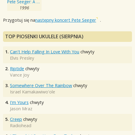
Pete Seeger: A Link In The Chain
1996
Przygotuj się na
następny koncert Pete Seeger
.
TOP PIOSENKI UKULELE (SIERPNIA)
1.
Can't Help Falling In Love With You
chwyty
Elvis Presley
2.
Riptide
chwyty
Vance Joy
3.
Somewhere Over The Rainbow
chwyty
Israel Kamakawiwo'ole
4.
I'm Yours
chwyty
Jason Mraz
5.
Creep
chwyty
Radiohead