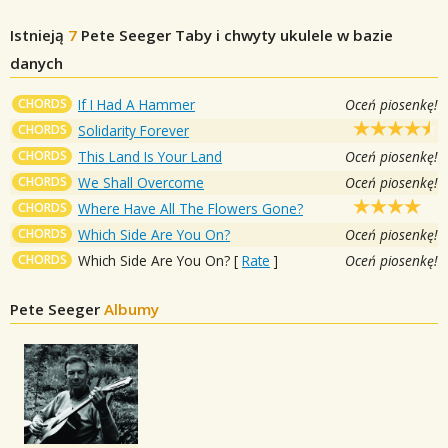
Istnieją
7
Pete Seeger
Taby i chwyty ukulele w bazie
danych
CHORDS
If I Had A Hammer
Oceń piosenkę!
CHORDS
Solidarity Forever
CHORDS
This Land Is Your Land
Oceń piosenkę!
CHORDS
We Shall Overcome
Oceń piosenkę!
CHORDS
Where Have All The Flowers Gone?
CHORDS
Which Side Are You On?
Oceń piosenkę!
CHORDS
Which Side Are You On?
[
Rate
]
Oceń piosenkę!
Pete Seeger
Albumy