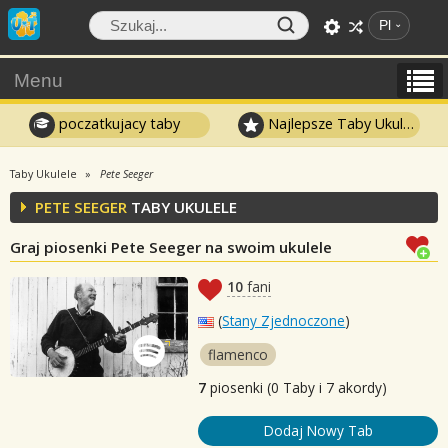
Pl
Menu
poczatkujacy taby
Najlepsze Taby Ukulele
Taby Ukulele
Pete Seeger
PETE SEEGER
TABY UKULELE
Graj piosenki Pete Seeger na swoim ukulele
10
fani
(
Stany Zjednoczone
)
flamenco
7
piosenki (0 Taby i 7 akordy)
Dodaj Nowy Tab