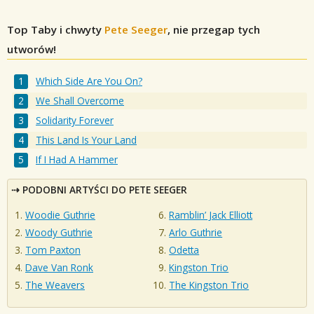
Top Taby i chwyty
Pete Seeger
, nie przegap tych
utworów!
Which Side Are You On?
We Shall Overcome
Solidarity Forever
This Land Is Your Land
If I Had A Hammer
PODOBNI ARTYŚCI DO PETE SEEGER
Woodie Guthrie
Ramblin’ Jack Elliott
Woody Guthrie
Arlo Guthrie
Tom Paxton
Odetta
Dave Van Ronk
Kingston Trio
The Weavers
The Kingston Trio