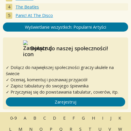
The Beatles
Panic! At The Disco
Wyświetlanie wszystkich: Popularni Artyści
Dołącz do naszej społeczności!
✓ Dołącz do największej społeczności graczy ukulele na
świecie
✓ Oceniaj, komentuj i poznawaj przyjaciół
✓ Zapisz tabulatury do swojego śpiewnika
✓ Przyczyniaj się do powstawania tabulatur, coverów, itp.
Zarejestruj
0-9
A
B
C
D
E
F
G
H
I
J
K
L
M
N
O
P
Q
R
S
T
U
V
W