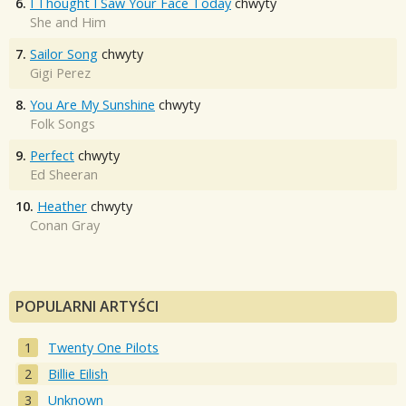
6.
I Thought I Saw Your Face Today
chwyty
She and Him
7.
Sailor Song
chwyty
Gigi Perez
8.
You Are My Sunshine
chwyty
Folk Songs
9.
Perfect
chwyty
Ed Sheeran
10.
Heather
chwyty
Conan Gray
POPULARNI ARTYŚCI
Twenty One Pilots
Billie Eilish
Unknown