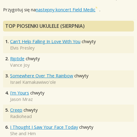
Przygotuj się na
następny koncert Field Medic
.
TOP PIOSENKI UKULELE (SIERPNIA)
1.
Can't Help Falling In Love With You
chwyty
Elvis Presley
2.
Riptide
chwyty
Vance Joy
3.
Somewhere Over The Rainbow
chwyty
Israel Kamakawiwo'ole
4.
I'm Yours
chwyty
Jason Mraz
5.
Creep
chwyty
Radiohead
6.
I Thought I Saw Your Face Today
chwyty
She and Him