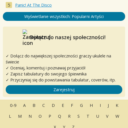
Panic! At The Disco
Wyświetlanie wszystkich: Popularni Artyści
Dołącz do naszej społeczności!
✓ Dołącz do największej społeczności graczy ukulele na
świecie
✓ Oceniaj, komentuj i poznawaj przyjaciół
✓ Zapisz tabulatury do swojego śpiewnika
✓ Przyczyniaj się do powstawania tabulatur, coverów, itp.
Zarejestruj
0-9
A
B
C
D
E
F
G
H
I
J
K
L
M
N
O
P
Q
R
S
T
U
V
W
X
Y
Z