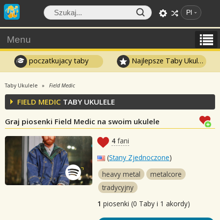
Pl
Menu
poczatkujacy taby
Najlepsze Taby Ukulele
Taby Ukulele
Field Medic
FIELD MEDIC
TABY UKULELE
Graj piosenki Field Medic na swoim ukulele
4
fani
(
Stany Zjednoczone
)
heavy metal
metalcore
tradycyjny
1
piosenki (0 Taby i 1 akordy)