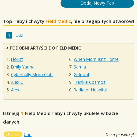
Dodaj Nowy Tab
Top Taby i chwyty
Field Medic
, nie przegap tych utworów!
Uuu
PODOBNI ARTYŚCI DO FIELD MEDIC
Florist
When Mom Isn't Home
Emily Yacina
Samia
Cyberbully Mom Club
Girlpool
Alex G
Frankie Cosmos
Alex
Radiator Hospital
Istnieją
1
Field Medic
Taby i chwyty ukulele w bazie
danych
CHORDS
Uuu
Oceń piosenkę!