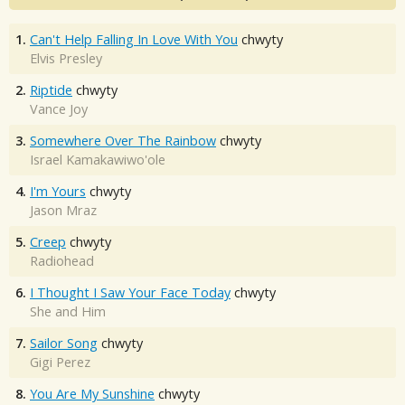
1.
Can't Help Falling In Love With You
chwyty
Elvis Presley
2.
Riptide
chwyty
Vance Joy
3.
Somewhere Over The Rainbow
chwyty
Israel Kamakawiwo'ole
4.
I'm Yours
chwyty
Jason Mraz
5.
Creep
chwyty
Radiohead
6.
I Thought I Saw Your Face Today
chwyty
She and Him
7.
Sailor Song
chwyty
Gigi Perez
8.
You Are My Sunshine
chwyty