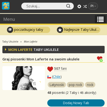
Pl
Menu
poczatkujacy taby
Najlepsze Taby Ukulele
Taby Ukulele
Mon Laferte
MON LAFERTE
TABY UKULELE
Graj piosenki Mon Laferte na swoim ukulele
507
fani
(
Chile
)
Latynoski
pop rock
rock
48
piosenki (2 Taby i 46 akordy)
Dodaj Nowy Tab