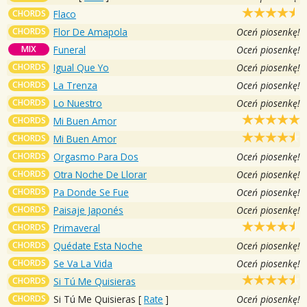
CHORDS
Flaco
CHORDS
Flor De Amapola
Oceń piosenkę!
MIX
Funeral
Oceń piosenkę!
CHORDS
Igual Que Yo
Oceń piosenkę!
CHORDS
La Trenza
Oceń piosenkę!
CHORDS
Lo Nuestro
Oceń piosenkę!
CHORDS
Mi Buen Amor
CHORDS
Mi Buen Amor
CHORDS
Orgasmo Para Dos
Oceń piosenkę!
CHORDS
Otra Noche De Llorar
Oceń piosenkę!
CHORDS
Pa Donde Se Fue
Oceń piosenkę!
CHORDS
Paisaje Japonés
Oceń piosenkę!
CHORDS
Primaveral
CHORDS
Quédate Esta Noche
Oceń piosenkę!
CHORDS
Se Va La Vida
Oceń piosenkę!
CHORDS
Si Tú Me Quisieras
CHORDS
Si Tú Me Quisieras
[
Rate
]
Oceń piosenkę!