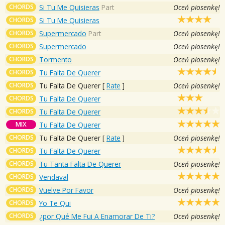
CHORDS
Si Tu Me Quisieras
Part
Oceń piosenkę!
CHORDS
Si Tu Me Quisieras
CHORDS
Supermercado
Part
Oceń piosenkę!
CHORDS
Supermercado
Oceń piosenkę!
CHORDS
Tormento
Oceń piosenkę!
CHORDS
Tu Falta De Querer
CHORDS
Tu Falta De Querer
[
Rate
]
Oceń piosenkę!
CHORDS
Tu Falta De Querer
CHORDS
Tu Falta De Querer
MIX
Tu Falta De Querer
CHORDS
Tu Falta De Querer
[
Rate
]
Oceń piosenkę!
CHORDS
Tu Falta De Querer
CHORDS
Tu Tanta Falta De Querer
Oceń piosenkę!
CHORDS
Vendaval
CHORDS
Vuelve Por Favor
Oceń piosenkę!
CHORDS
Yo Te Qui
CHORDS
¿por Qué Me Fui A Enamorar De Ti?
Oceń piosenkę!