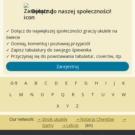
Dołącz do naszej społeczności!
✓ Dołącz do największej społeczności graczy ukulele na
świecie
✓ Oceniaj, komentuj i poznawaj przyjaciół
✓ Zapisz tabulatury do swojego śpiewnika
✓ Przyczyniaj się do powstawania tabulatur, coverów, itp.
Zarejestruj
0-9
A
B
C
D
E
F
G
H
I
J
K
L
M
N
O
P
Q
R
S
T
U
V
W
X
Y
Z
Our network:
Stroik ukulele
Notacja Chwytów
Gamy
Lekcje
(en)