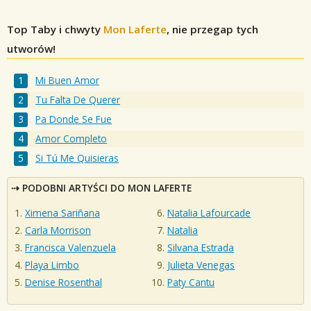
Top Taby i chwyty
Mon Laferte
, nie przegap tych
utworów!
Mi Buen Amor
Tu Falta De Querer
Pa Donde Se Fue
Amor Completo
Si Tú Me Quisieras
PODOBNI ARTYŚCI DO MON LAFERTE
Ximena Sariñana
Natalia Lafourcade
Carla Morrison
Natalia
Francisca Valenzuela
Silvana Estrada
Playa Limbo
Julieta Venegas
Denise Rosenthal
Paty Cantu