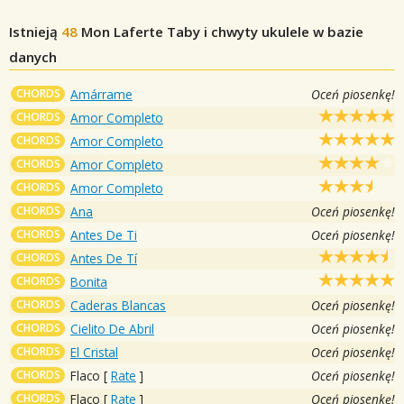
Istnieją
48
Mon Laferte
Taby i chwyty ukulele w bazie
danych
CHORDS
Amárrame
Oceń piosenkę!
CHORDS
Amor Completo
CHORDS
Amor Completo
CHORDS
Amor Completo
CHORDS
Amor Completo
CHORDS
Ana
Oceń piosenkę!
CHORDS
Antes De Ti
Oceń piosenkę!
CHORDS
Antes De Tí
CHORDS
Bonita
CHORDS
Caderas Blancas
Oceń piosenkę!
CHORDS
Cielito De Abril
Oceń piosenkę!
CHORDS
El Cristal
Oceń piosenkę!
CHORDS
Flaco
[
Rate
]
Oceń piosenkę!
CHORDS
Flaco
[
Rate
]
Oceń piosenkę!