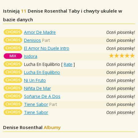
Istnieją
11
Denise Rosenthal
Taby i chwyty ukulele w
bazie danych
CHORDS
Amor De Madre
Oceń piosenkę!
CHORDS
Denisios
Part
Oceń piosenkę!
CHORDS
El Amor No Duele Intro
Oceń piosenkę!
MIX
Isidora
CHORDS
Lucha En Equilibrio
[
Rate
]
Oceń piosenkę!
CHORDS
Lucha En Equilibrio
Oceń piosenkę!
CHORDS
Ni Un Fruto
Oceń piosenkę!
CHORDS
Niñita De Mar
Oceń piosenkę!
CHORDS
Soñarse De A Dos
Oceń piosenkę!
CHORDS
Tiene Sabor
Part
Oceń piosenkę!
CHORDS
Tiene Sabor
Oceń piosenkę!
Denise Rosenthal
Albumy