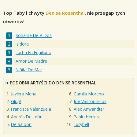
Top Taby i chwyty
Denise Rosenthal
, nie przegap tych
utworów!
Soñarse De A Dos
Isidora
Lucha En Equilibrio
Amor De Madre
Niñita De Mar
PODOBNI ARTYŚCI DO DENISE ROSENTHAL
Javiera Mena
Camila Moreno
Glup!
Joe Vasconcellos
Francisca Valenzuela
Alex Anwandter
Andrés De León
Pablo Herrera
De Saloon
Lucybell