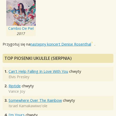
Cambio De Piel
2017
Przygotuj się na
następny koncert Denise Rosenthal
.
TOP PIOSENKI UKULELE (SIERPNIA)
1.
Can't Help Falling In Love With You
chwyty
Elvis Presley
2.
Riptide
chwyty
Vance Joy
3.
Somewhere Over The Rainbow
chwyty
Israel Kamakawiwo'ole
4.
I'm Yours
chwyty