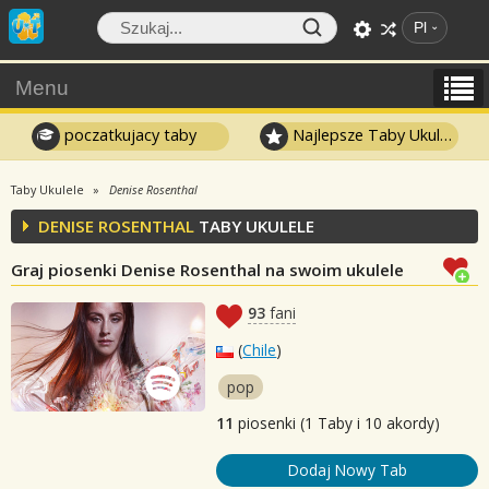
Pl
Menu
poczatkujacy taby
Najlepsze Taby Ukulele
Taby Ukulele
Denise Rosenthal
DENISE ROSENTHAL
TABY UKULELE
Graj piosenki Denise Rosenthal na swoim ukulele
93
fani
(
Chile
)
pop
11
piosenki (1 Taby i 10 akordy)
Dodaj Nowy Tab