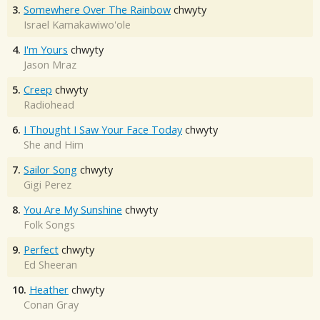
3.
Somewhere Over The Rainbow
chwyty
Israel Kamakawiwo'ole
4.
I'm Yours
chwyty
Jason Mraz
5.
Creep
chwyty
Radiohead
6.
I Thought I Saw Your Face Today
chwyty
She and Him
7.
Sailor Song
chwyty
Gigi Perez
8.
You Are My Sunshine
chwyty
Folk Songs
9.
Perfect
chwyty
Ed Sheeran
10.
Heather
chwyty
Conan Gray