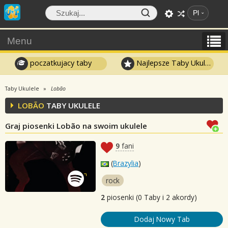
Pl
Menu
poczatkujacy taby
Najlepsze Taby Ukulele
Taby Ukulele
Lobão
LOBÃO
TABY UKULELE
Graj piosenki Lobão na swoim ukulele
9
fani
(
Brazylia
)
rock
2
piosenki (0 Taby i 2 akordy)
Dodaj Nowy Tab