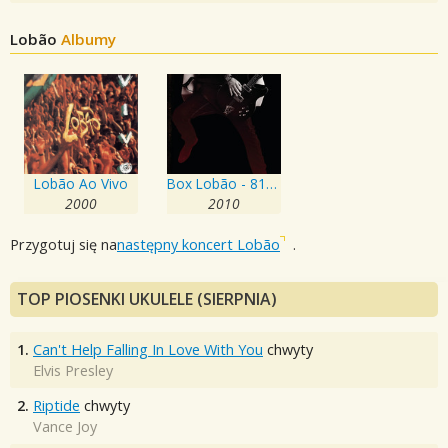
Lobão
Albumy
Lobão Ao Vivo
Box Lobão - 81/91
2000
2010
Przygotuj się na
następny koncert Lobão
.
TOP PIOSENKI UKULELE (SIERPNIA)
1.
Can't Help Falling In Love With You
chwyty
Elvis Presley
2.
Riptide
chwyty
Vance Joy