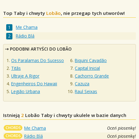
Top Taby i chwyty
Lobão
, nie przegap tych utworów!
Me Chama
Rádio Blá
PODOBNI ARTYŚCI DO LOBÃO
Os Paralamas Do Sucesso
Biquini Cavadão
Titãs
Capital Inicial
Ultraje A Rigor
Cachorro Grande
Engenheiros Do Hawaii
Cazuza
Legião Urbana
Raul Seixas
Istnieją
2
Lobão
Taby i chwyty ukulele w bazie danych
CHORDS
Me Chama
Oceń piosenkę!
CHORDS
Rádio Blá
Oceń piosenkę!