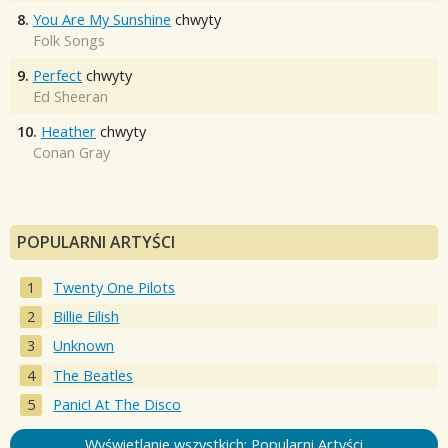
8.
You Are My Sunshine
chwyty
Folk Songs
9.
Perfect
chwyty
Ed Sheeran
10.
Heather
chwyty
Conan Gray
POPULARNI ARTYŚCI
Twenty One Pilots
Billie Eilish
Unknown
The Beatles
Panic! At The Disco
Wyświetlanie wszystkich: Popularni Artyści