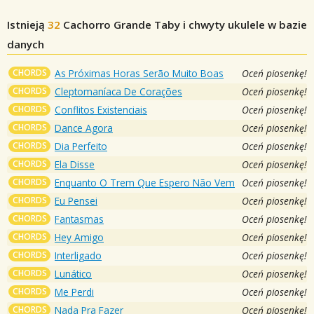
Istnieją
32
Cachorro Grande
Taby i chwyty ukulele w bazie
danych
CHORDS
As Próximas Horas Serão Muito Boas
Oceń piosenkę!
CHORDS
Cleptomaníaca De Corações
Oceń piosenkę!
CHORDS
Conflitos Existenciais
Oceń piosenkę!
CHORDS
Dance Agora
Oceń piosenkę!
CHORDS
Dia Perfeito
Oceń piosenkę!
CHORDS
Ela Disse
Oceń piosenkę!
CHORDS
Enquanto O Trem Que Espero Não Vem
Oceń piosenkę!
CHORDS
Eu Pensei
Oceń piosenkę!
CHORDS
Fantasmas
Oceń piosenkę!
CHORDS
Hey Amigo
Oceń piosenkę!
CHORDS
Interligado
Oceń piosenkę!
CHORDS
Lunático
Oceń piosenkę!
CHORDS
Me Perdi
Oceń piosenkę!
CHORDS
Nada Pra Fazer
Oceń piosenkę!