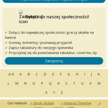
Dołącz do naszej społeczności!
✓ Dołącz do największej społeczności graczy ukulele na
świecie
✓ Oceniaj, komentuj i poznawaj przyjaciół
✓ Zapisz tabulatury do swojego śpiewnika
✓ Przyczyniaj się do powstawania tabulatur, coverów, itp.
Zarejestruj
0-9
A
B
C
D
E
F
G
H
I
J
K
L
M
N
O
P
Q
R
S
T
U
V
W
X
Y
Z
Our network:
Stroik ukulele
Notacja Chwytów
Gamy
Lekcje
(en)