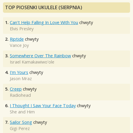
TOP PIOSENKI UKULELE (SIERPNIA)
1.
Can't Help Falling In Love With You
chwyty
Elvis Presley
2.
Riptide
chwyty
Vance Joy
3.
Somewhere Over The Rainbow
chwyty
Israel Kamakawiwo'ole
4.
I'm Yours
chwyty
Jason Mraz
5.
Creep
chwyty
Radiohead
6.
I Thought I Saw Your Face Today
chwyty
She and Him
7.
Sailor Song
chwyty
Gigi Perez