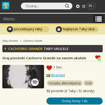
Pl
Menu
poczatkujacy taby
Najlepsze Taby Ukulele
Taby Ukulele
Cachorro Grande
CACHORRO GRANDE
TABY UKULELE
Graj piosenki Cachorro Grande na swoim ukulele
1
fani
(
Brazylia
)
muzykę alternatywną
rock
32
piosenki (0 Taby i 32 akordy)
Dodaj Nowy Tab