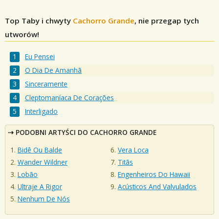
Top Taby i chwyty
Cachorro Grande
, nie przegap tych
utworów!
Eu Pensei
O Dia De Amanhã
Sinceramente
Cleptomaníaca De Corações
Interligado
PODOBNI ARTYŚCI DO CACHORRO GRANDE
Bidê Ou Balde
Vera Loca
Wander Wildner
Titãs
Lobão
Engenheiros Do Hawaii
Ultraje A Rigor
Acústicos And Valvulados
Nenhum De Nós