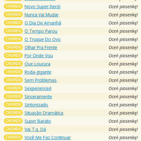
CHORDS
Novo Super-herói
Oceń piosenkę!
CHORDS
Nunca Vai Mudar
Oceń piosenkę!
CHORDS
O Dia De Amanhã
Oceń piosenkę!
CHORDS
O Tempo Parou
Oceń piosenkę!
CHORDS
O Truque Do Ovo
Oceń piosenkę!
CHORDS
Olhar Pra Frente
Oceń piosenkę!
CHORDS
Por Onde Vou
Oceń piosenkę!
CHORDS
Que Loucura
Oceń piosenkę!
CHORDS
Roda-gigante
Oceń piosenkę!
CHORDS
Sem Problemas
Oceń piosenkę!
CHORDS
Sexperienced
Oceń piosenkę!
CHORDS
Sinceramente
Oceń piosenkę!
CHORDS
Sintonizado
Oceń piosenkę!
CHORDS
Situação Dramática
Oceń piosenkę!
CHORDS
Super Barato
Oceń piosenkę!
CHORDS
Vai T.q. Dá
Oceń piosenkę!
CHORDS
Você Me Faz Continuar
Oceń piosenkę!