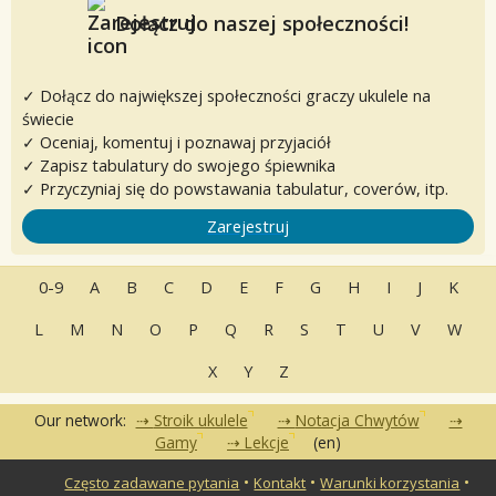
Dołącz do naszej społeczności!
✓ Dołącz do największej społeczności graczy ukulele na
świecie
✓ Oceniaj, komentuj i poznawaj przyjaciół
✓ Zapisz tabulatury do swojego śpiewnika
✓ Przyczyniaj się do powstawania tabulatur, coverów, itp.
Zarejestruj
0-9
A
B
C
D
E
F
G
H
I
J
K
L
M
N
O
P
Q
R
S
T
U
V
W
X
Y
Z
Our network:
Stroik ukulele
Notacja Chwytów
Gamy
Lekcje
(en)
•
•
•
Często zadawane pytania
Kontakt
Warunki korzystania