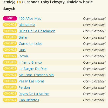
Istnieją
14
Guasones
Taby i chwyty ukulele w bazie
danych
MIX
100 Años Mas
Oceń piosenkę!
CHORDS
Bla Bla Bla
Oceń piosenkę!
CHORDS
Blues De La Desolación
Oceń piosenkę!
CHORDS
Brillar
Oceń piosenkę!
CHORDS
Como Un Lobo
Oceń piosenkę!
CHORDS
Dias
Oceń piosenkę!
CHORDS
Down
Oceń piosenkę!
CHORDS
Infierno Blanco
Oceń piosenkę!
CHORDS
La Sangre De Dios
Oceń piosenkę!
CHORDS
Me Estas Tratando Mal
Oceń piosenkę!
CHORDS
Pasan Las Horas
Oceń piosenkę!
CHORDS
Perdón
Oceń piosenkę!
CHORDS
Reyes De La Noche
Oceń piosenkę!
CHORDS
Tan Distintos
Oceń piosenkę!