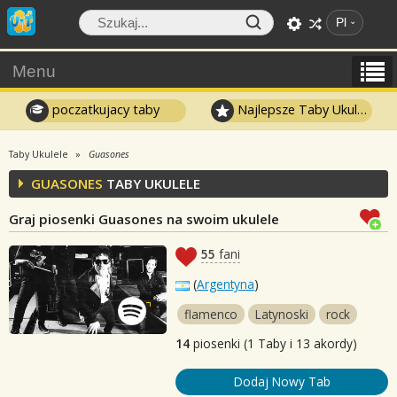
Pl
Menu
poczatkujacy taby
Najlepsze Taby Ukulele
Taby Ukulele
Guasones
GUASONES
TABY UKULELE
Graj piosenki Guasones na swoim ukulele
55
fani
(
Argentyna
)
flamenco
Latynoski
rock
14
piosenki (1 Taby i 13 akordy)
Dodaj Nowy Tab