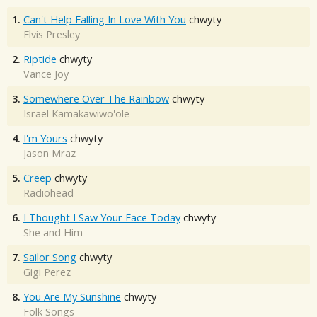
1.
Can't Help Falling In Love With You
chwyty
Elvis Presley
2.
Riptide
chwyty
Vance Joy
3.
Somewhere Over The Rainbow
chwyty
Israel Kamakawiwo'ole
4.
I'm Yours
chwyty
Jason Mraz
5.
Creep
chwyty
Radiohead
6.
I Thought I Saw Your Face Today
chwyty
She and Him
7.
Sailor Song
chwyty
Gigi Perez
8.
You Are My Sunshine
chwyty
Folk Songs