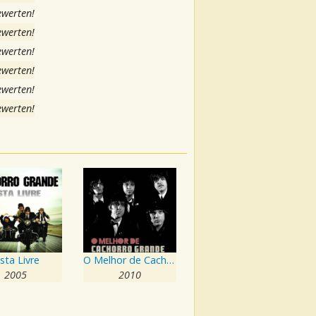
ewerten!
ewerten!
ewerten!
ewerten!
ewerten!
ewerten!
ista Livre
O Melhor de Cachorro Grande
2005
2010