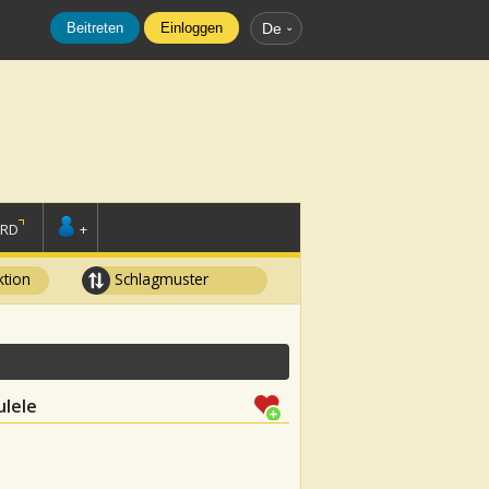
Beitreten
Einloggen
De
ORD
+
tion
Schlagmuster
ulele