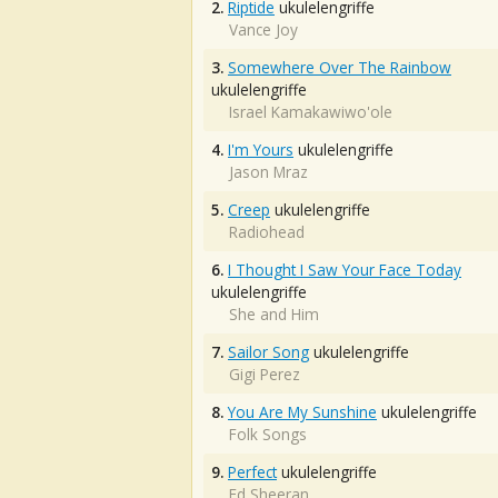
2.
Riptide
ukulelengriffe
Vance Joy
3.
Somewhere Over The Rainbow
ukulelengriffe
Israel Kamakawiwo'ole
4.
I'm Yours
ukulelengriffe
Jason Mraz
5.
Creep
ukulelengriffe
Radiohead
6.
I Thought I Saw Your Face Today
ukulelengriffe
She and Him
7.
Sailor Song
ukulelengriffe
Gigi Perez
8.
You Are My Sunshine
ukulelengriffe
Folk Songs
9.
Perfect
ukulelengriffe
Ed Sheeran