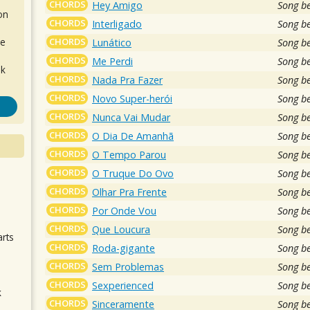
CHORDS
Hey Amigo
Song b
on
CHORDS
Interligado
Song b
CHORDS
de
Lunático
Song b
CHORDS
Me Perdi
Song b
ok
CHORDS
Nada Pra Fazer
Song b
CHORDS
Novo Super-herói
Song b
CHORDS
Nunca Vai Mudar
Song b
CHORDS
O Dia De Amanhã
Song b
CHORDS
O Tempo Parou
Song b
CHORDS
O Truque Do Ovo
Song b
.
CHORDS
Olhar Pra Frente
Song b
CHORDS
Por Onde Vou
Song b
CHORDS
Que Loucura
Song b
arts
CHORDS
Roda-gigante
Song b
CHORDS
Sem Problemas
Song b
CHORDS
Sexperienced
Song b
k
CHORDS
Sinceramente
Song b
m