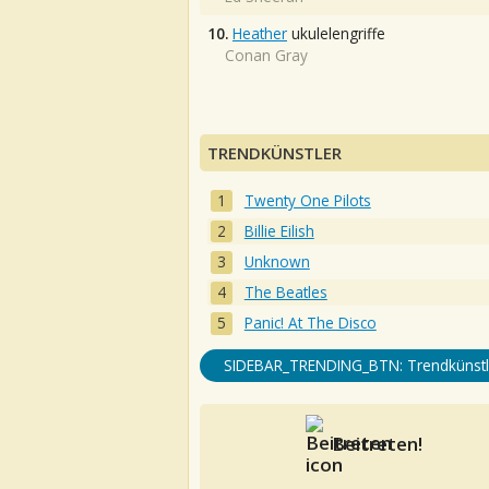
10.
Heather
ukulelengriffe
Conan Gray
TRENDKÜNSTLER
Twenty One Pilots
Billie Eilish
Unknown
The Beatles
Panic! At The Disco
SIDEBAR_TRENDING_BTN: Trendkünstl
Beitreten!