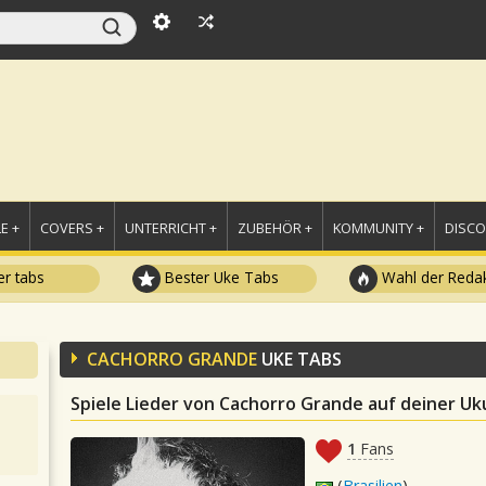
E +
COVERS +
UNTERRICHT +
ZUBEHÖR +
KOMMUNITY +
DISC
r tabs
Bester Uke Tabs
Wahl der Redak
CACHORRO GRANDE
UKE TABS
Spiele Lieder von Cachorro Grande auf deiner Uk
1
Fans
(
Brasilien
)