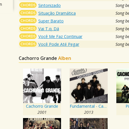
n
CHORDS
Sintonizado
Song b
CHORDS
Situação Dramática
Song b
CHORDS
Super Barato
Song b
CHORDS
Vai T.q. Dá
Song b
CHORDS
Você Me Faz Continuar
Song b
CHORDS
Você Pode Até Pegar
Song b
Cachorro Grande
Alben
Cachorro Grande
Fundamental - Cachorro Grande
P
2001
2013