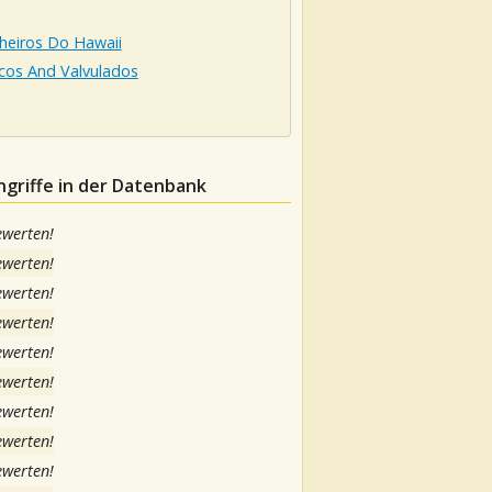
heiros Do Hawaii
cos And Valvulados
griffe in der Datenbank
ewerten!
ewerten!
ewerten!
ewerten!
ewerten!
ewerten!
ewerten!
ewerten!
ewerten!