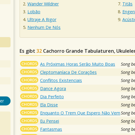
Wander Wildner
Titãs
Lobão
Engen
Ultraje A Rigor
Acústi
Nenhum De Nós
Es gibt
32
Cachorro Grande
Tabulaturen, Ukulelen
CHORDS
As Próximas Horas Serão Muito Boas
Song b
CHORDS
Cleptomaníaca De Corações
Song b
CHORDS
Conflitos Existenciais
Song b
CHORDS
Dance Agora
Song b
CHORDS
Dia Perfeito
Song b
er
CHORDS
Ela Disse
Song b
CHORDS
Enquanto O Trem Que Espero Não Vem
Song b
CHORDS
Eu Pensei
Song b
CHORDS
Fantasmas
Song b