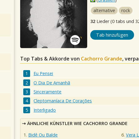
alternative
rock
32
Lieder (0 tabs und 3
Tab hinzufügen
Top Tabs & Akkorde von
Cachorro Grande
, verpa
Eu Pensei
O Dia De Amanhã
Sinceramente
Cleptomaníaca De Corações
Interligado
ÄHNLICHE KÜNSTLER WIE CACHORRO GRANDE
Bidê Ou Balde
Vera 