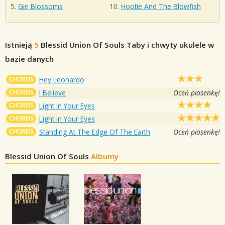
Gin Blossoms
Hootie And The Blowfish
Istnieją
5
Blessid Union Of Souls
Taby i chwyty ukulele w
bazie danych
CHORDS
Hey Leonardo
CHORDS
I Believe
Oceń piosenkę!
CHORDS
Light In Your Eyes
CHORDS
Light In Your Eyes
CHORDS
Standing At The Edge Of The Earth
Oceń piosenkę!
Blessid Union Of Souls
Albumy