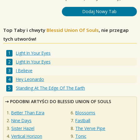
Dodaj Nowy Tab
Top Taby i chwyty
Blessid Union Of Souls
, nie przegap
tych utworów!
Light In Your Eyes
Light In Your Eyes
I Believe
Hey Leonardo
Standing At The Edge Of The Earth
PODOBNI ARTYŚCI DO BLESSID UNION OF SOULS
Better Than Ezra
Blossoms
Nine Days
Fastball
Sister Hazel
The Verve Pipe
Vertical Horizon
Tonic