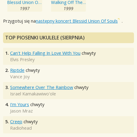
Blessid Union Of Souls
Walking Off The Buzz
1997
1999
Przygotuj się na
następny koncert Blessid Union Of Souls
.
TOP PIOSENKI UKULELE (SIERPNIA)
1.
Can't Help Falling In Love With You
chwyty
Elvis Presley
2.
Riptide
chwyty
Vance Joy
3.
Somewhere Over The Rainbow
chwyty
Israel Kamakawiwo'ole
4.
I'm Yours
chwyty
Jason Mraz
5.
Creep
chwyty
Radiohead