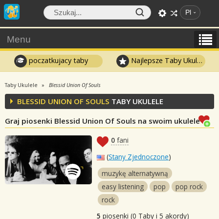
Pl
Menu
poczatkujacy taby
Najlepsze Taby Ukulele
Taby Ukulele
Blessid Union Of Souls
BLESSID UNION OF SOULS
TABY UKULELE
Graj piosenki Blessid Union Of Souls na swoim ukulele
0
fani
(
Stany Zjednoczone
)
muzykę alternatywną
easy listening
pop
pop rock
rock
5
piosenki (0 Taby i 5 akordy)