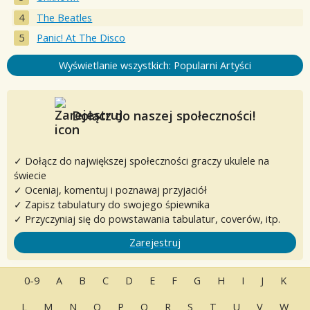
The Beatles
Panic! At The Disco
Wyświetlanie wszystkich: Popularni Artyści
Dołącz do naszej społeczności!
✓ Dołącz do największej społeczności graczy ukulele na
świecie
✓ Oceniaj, komentuj i poznawaj przyjaciół
✓ Zapisz tabulatury do swojego śpiewnika
✓ Przyczyniaj się do powstawania tabulatur, coverów, itp.
Zarejestruj
0-9
A
B
C
D
E
F
G
H
I
J
K
L
M
N
O
P
Q
R
S
T
U
V
W