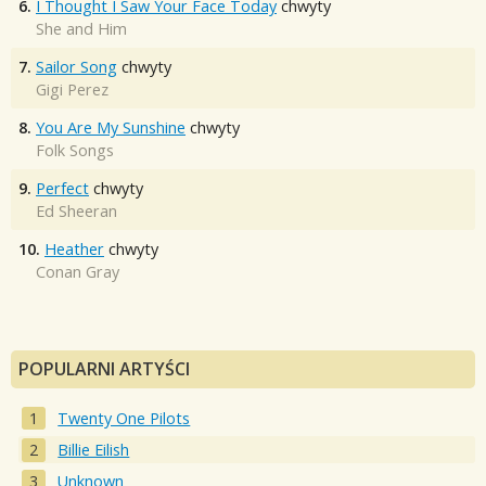
6.
I Thought I Saw Your Face Today
chwyty
She and Him
7.
Sailor Song
chwyty
Gigi Perez
8.
You Are My Sunshine
chwyty
Folk Songs
9.
Perfect
chwyty
Ed Sheeran
10.
Heather
chwyty
Conan Gray
POPULARNI ARTYŚCI
Twenty One Pilots
Billie Eilish
Unknown