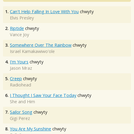
1.
Can't Help Falling In Love With You
chwyty
Elvis Presley
2.
Riptide
chwyty
Vance Joy
3.
Somewhere Over The Rainbow
chwyty
Israel Kamakawiwo'ole
4.
I'm Yours
chwyty
Jason Mraz
5.
Creep
chwyty
Radiohead
6.
I Thought I Saw Your Face Today
chwyty
She and Him
7.
Sailor Song
chwyty
Gigi Perez
8.
You Are My Sunshine
chwyty