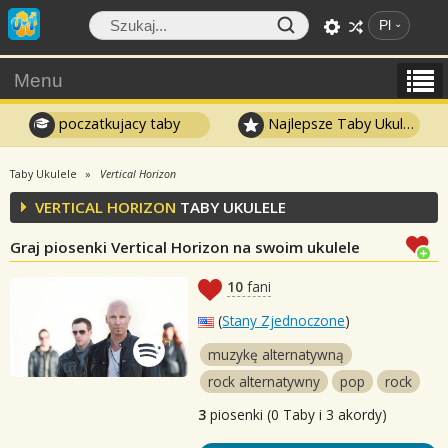
Pl
Menu
poczatkujacy taby
Najlepsze Taby Ukulele
Taby Ukulele
Vertical Horizon
VERTICAL HORIZON
TABY UKULELE
Graj piosenki Vertical Horizon na swoim ukulele
10
fani
(
Stany Zjednoczone
)
muzykę alternatywną
rock alternatywny
pop
rock
3
piosenki (0 Taby i 3 akordy)