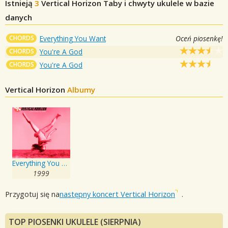
Istnieją
3
Vertical Horizon
Taby i chwyty ukulele w bazie
danych
CHORDS
Everything You Want
Oceń piosenkę!
CHORDS
You're A God
CHORDS
You're A God
Vertical Horizon
Albumy
Everything You Want
1999
Przygotuj się na
następny koncert Vertical Horizon
.
TOP PIOSENKI UKULELE (SIERPNIA)