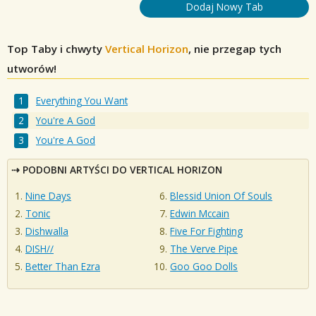
Dodaj Nowy Tab
Top Taby i chwyty
Vertical Horizon
, nie przegap tych
utworów!
Everything You Want
You're A God
You're A God
PODOBNI ARTYŚCI DO VERTICAL HORIZON
Nine Days
Blessid Union Of Souls
Tonic
Edwin Mccain
Dishwalla
Five For Fighting
DISH∕∕
The Verve Pipe
Better Than Ezra
Goo Goo Dolls