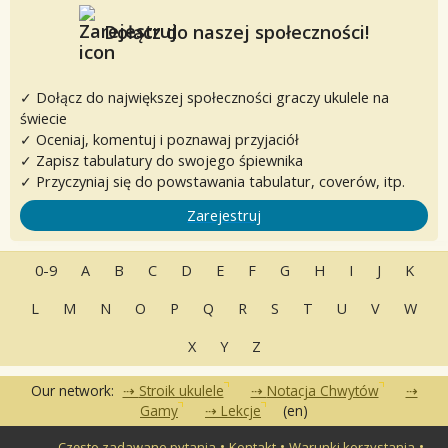
Dołącz do naszej społeczności!
✓ Dołącz do największej społeczności graczy ukulele na
świecie
✓ Oceniaj, komentuj i poznawaj przyjaciół
✓ Zapisz tabulatury do swojego śpiewnika
✓ Przyczyniaj się do powstawania tabulatur, coverów, itp.
Zarejestruj
0-9
A
B
C
D
E
F
G
H
I
J
K
L
M
N
O
P
Q
R
S
T
U
V
W
X
Y
Z
Our network:
Stroik ukulele
Notacja Chwytów
Gamy
Lekcje
(en)
•
•
•
Często zadawane pytania
Kontakt
Warunki korzystania