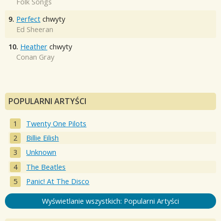
Folk Songs
9.
Perfect
chwyty
Ed Sheeran
10.
Heather
chwyty
Conan Gray
POPULARNI ARTYŚCI
Twenty One Pilots
Billie Eilish
Unknown
The Beatles
Panic! At The Disco
Wyświetlanie wszystkich: Popularni Artyści