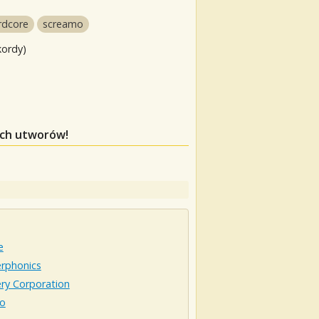
rdcore
screamo
kordy)
ych utworów!
e
rphonics
ry Corporation
o