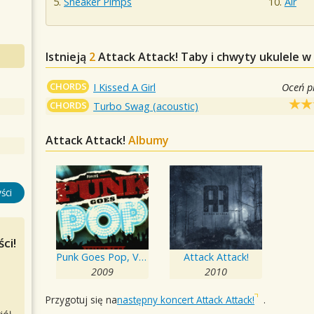
Sneaker Pimps
Air
Istnieją
2
Attack Attack!
Taby i chwyty ukulele w
CHORDS
I Kissed A Girl
Oceń p
CHORDS
Turbo Swag (acoustic)
Attack Attack!
Albumy
ści
ci!
Punk Goes Pop, Vol. 2
Attack Attack!
2009
2010
Przygotuj się na
następny koncert Attack Attack!
.