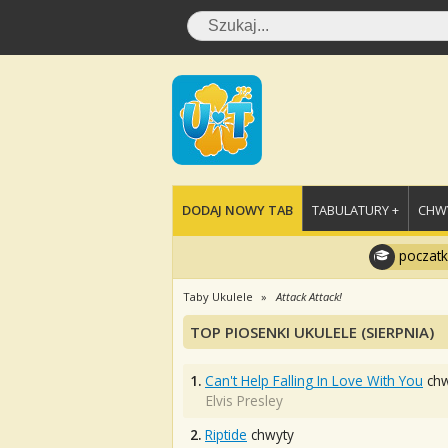
DODAJ NOWY TAB
TABULATURY +
CHWY
poczatk
Taby Ukulele
Attack Attack!
TOP PIOSENKI UKULELE (SIERPNIA)
1.
Can't Help Falling In Love With You
chw
Elvis Presley
2.
Riptide
chwyty