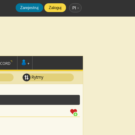
Zarejestruj
Zaloguj
Pl
SCORD
+
Rytmy