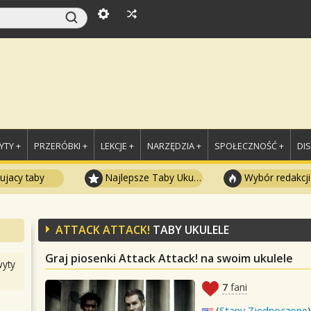
TY +
PRZERÓBKI +
LEKCJE +
NARZĘDZIA +
SPOŁECZNOŚĆ +
DI
ujacy taby
Najlepsze Taby Ukulele
Wybór redakcji
ATTACK ATTACK!
TABY UKULELE
Graj piosenki Attack Attack! na swoim ukulele
yty
7
fani
(
Stany Zjednoczone
)