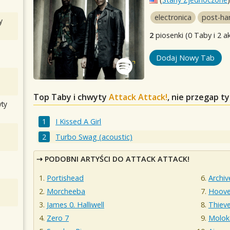
electronica
post-ha
y
2
piosenki (0 Taby i 2 a
Dodaj Nowy Tab
Top Taby i chwyty
Attack Attack!
, nie przegap t
ty
I Kissed A Girl
Turbo Swag (acoustic)
PODOBNI ARTYŚCI DO ATTACK ATTACK!
Portishead
Archiv
Morcheeba
Hoove
James 0. Halliwell
Thieve
Zero 7
Molok