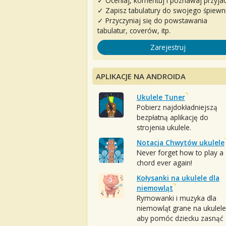
✓ Oceniaj, komentuj i poznawaj przyjac
✓ Zapisz tabulatury do swojego śpiewn
✓ Przyczyniaj się do powstawania
tabulatur, coverów, itp.
Zarejestruj
APLIKACJE NA ANDROIDA
Ukulele Tuner
Pobierz najdokładniejszą
bezpłatną aplikację do
strojenia ukulele.
Notacja Chwytów ukulele
Never forget how to play a
chord ever again!
Kołysanki na ukulele dla
niemowląt
Rymowanki i muzyka dla
niemowląt grane na ukulele
aby pomóc dziecku zasnąć :