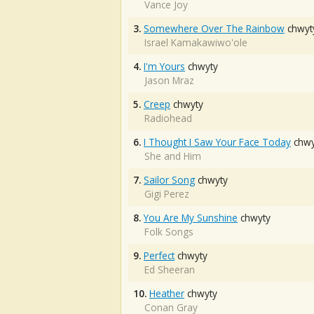
Vance Joy
3.
Somewhere Over The Rainbow
chwyt
Israel Kamakawiwo'ole
4.
I'm Yours
chwyty
Jason Mraz
5.
Creep
chwyty
Radiohead
6.
I Thought I Saw Your Face Today
chwy
She and Him
7.
Sailor Song
chwyty
Gigi Perez
8.
You Are My Sunshine
chwyty
Folk Songs
9.
Perfect
chwyty
Ed Sheeran
10.
Heather
chwyty
Conan Gray