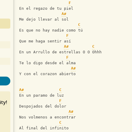
F
En el regazo de tu piel
A#
Me dejo llevar al sol
C
Es que no hay nadie como tú
F
Que me haga sentir así
A#
C
En un Arrullo de estrellas O O Ohhh
F
Te lo digo desde el alma
A#
Y con el corazon abierto
A#
C
En un paramo de luz
F
ty!
Despojados del dolor
A#
Nos volmenos a encontrar
C
Al final del infinito