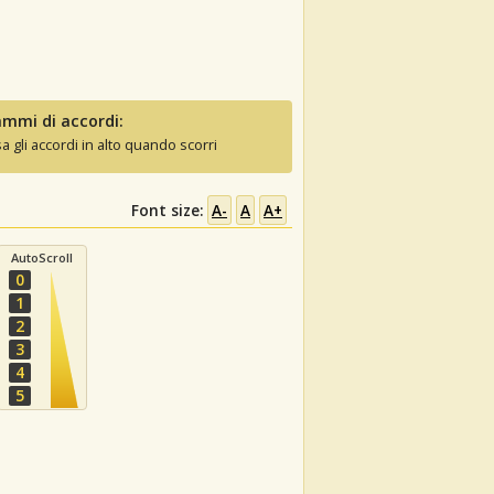
mmi di accordi:
sa gli accordi in alto quando scorri
Font size:
A-
A
A+
AutoScroll
0
1
2
3
4
5