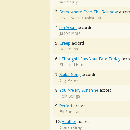
Vance Joy
3.
Somewhere Over The Rainbow
accord
Israel Kamakawiwo'ole
4.
I'm Yours
accordi
Jason Mraz
5.
Creep
accordi
Radiohead
6.
I Thought I Saw Your Face Today
acco
She and Him
7.
Sailor Song
accordi
Gigi Perez
8.
You Are My Sunshine
accordi
Folk Songs
9.
Perfect
accordi
Ed Sheeran
10.
Heather
accordi
Conan Gray