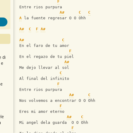
F
Entre rios purpura
A#
C
C
A
 la fuente regresar O O Ohh
A#
C
F
A#
A#
C
En el faro de tu amor
F
e di
En el regazo de tu piel
A#
 e
Me dejo llevar al sol
C
Al final del infinito
 e
F
Entre rios purpura
A#
C
Nos volvemos a encontrar O O Ohh
F
Eres mi amor eterno
le
A#
C
a
Mi angel dela guarda  O O Ohh
F