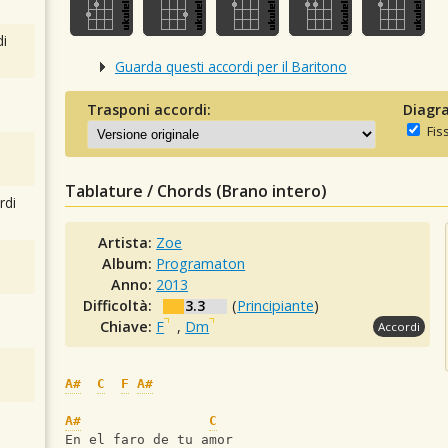
i
Guarda questi accordi per il Baritono
Trasponi accordi:
Diagra
Fis
Tablature / Chords (Brano intero)
rdi
Artista:
Zoe
Album:
Programaton
Anno:
2013
Difficoltà:
3.3
(
Principiante
)
Chiave:
F
,
Dm
Accordi
A#
C
F
A#
A#
C
En el faro de tu amor