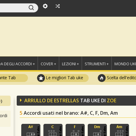
A DEGLI ACCORDI +
COVER +
LEZIONI +
STRUMENTI +
MONDO UKU
ante Tab
Le migliori Tab uke
Scelta dell'edit
ARRULLO DE ESTRELLAS
TAB UKE DI
ZOE
)
5
Accordi usati nel brano
: A#, C, F, Dm, Am
ordi