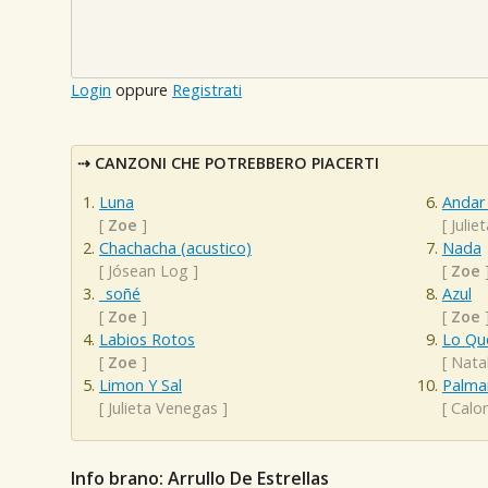
Login
oppure
Registrati
CANZONI CHE POTREBBERO PIACERTI
Luna
Andar
[
Zoe
]
[
Julie
Chachacha (acustico)
Nada
[
Jósean Log
]
[
Zoe
_soñé
Azul
[
Zoe
]
[
Zoe
Labios Rotos
Lo Qu
[
Zoe
]
[
Nata
Limon Y Sal
Palma
[
Julieta Venegas
]
[
Calo
Info brano: Arrullo De Estrellas