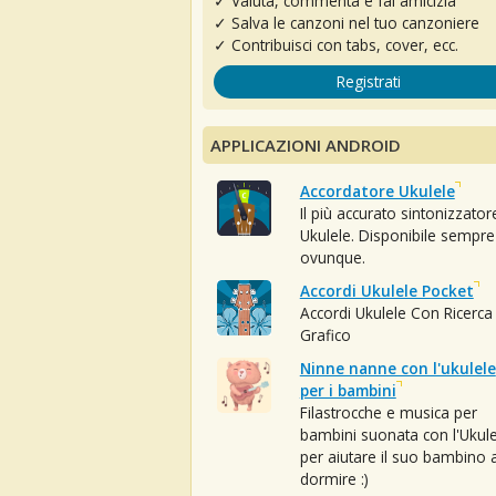
✓ Valuta, commenta e fai amicizia
✓ Salva le canzoni nel tuo canzoniere
✓ Contribuisci con tabs, cover, ecc.
Registrati
APPLICAZIONI ANDROID
Accordatore Ukulele
Il più accurato sintonizzator
Ukulele. Disponibile sempre
ovunque.
Accordi Ukulele Pocket
Accordi Ukulele Con Ricerca
Grafico
Ninne nanne con l'ukulele
per i bambini
Filastrocche e musica per
bambini suonata con l'Ukule
per aiutare il suo bambino 
dormire :)