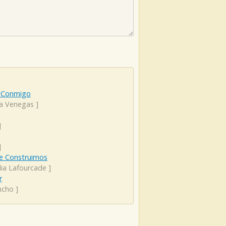
 Conmigo
ta Venegas
]
]
]
e Construimos
lia Lafourcade
]
r
ncho
]