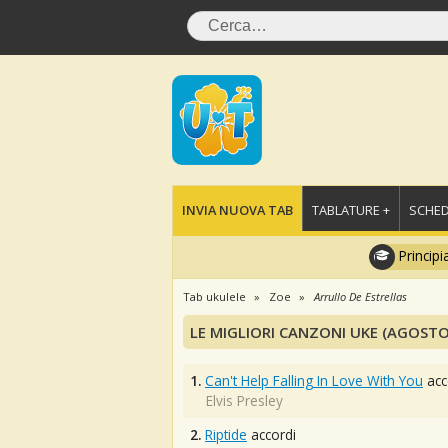
INVIA NUOVA TAB
TABLATURE +
SCHED
Principi
Tab ukulele
Zoe
Arrullo De Estrellas
LE MIGLIORI CANZONI UKE (AGOSTO
1.
Can't Help Falling In Love With You
acc
Elvis Presley
2.
Riptide
accordi