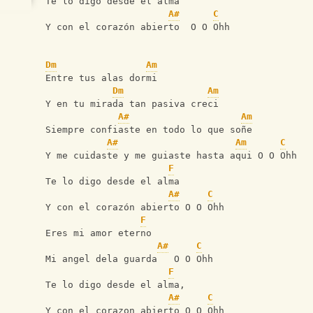
Te lo digo desde el alma
A#
C
Y con el corazón abierto  O O Ohh
Dm
Am
Entre tus alas dormi
Dm
Am
Y en tu mirada tan pasiva creci
A#
Am
Siempre confiaste en todo lo que soñe
A#
Am
C
Y me cuidaste y me guiaste hasta aqui O O Ohh
F
Te lo digo desde el alma
A#
C
Y con el corazón abierto O O Ohh
F
Eres mi amor eterno
A#
C
Mi angel dela guarda   O O Ohh
F
Te lo digo desde el alma,
A#
C
Y con el corazon abierto O O Ohh