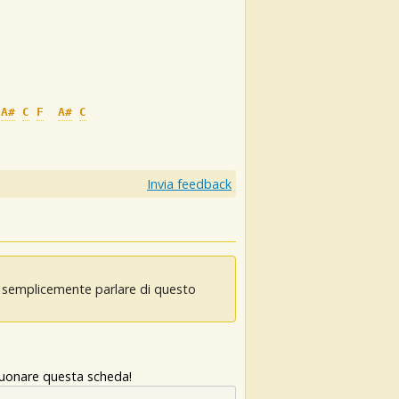
A#
C
F
A#
C
Invia feedback
oi semplicemente parlare di questo
 suonare questa scheda!