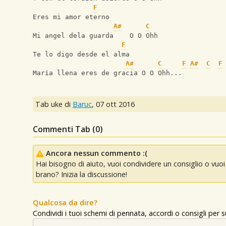
F
Eres mi amor eterno
A#
C
Mi angel dela guarda    O O Ohh
F
Te lo digo desde el alma
A#
C
F
A#
C
F
María llena eres de gracia O O Ohh...
Tab uke di
Baruc
,
07 ott 2016
Commenti Tab (
0
)
Ancora nessun commento :(
Hai bisogno di aiuto, vuoi condividere un consiglio o vu
brano? Inizia la discussione!
Qualcosa da dire?
Condividi i tuoi schemi di pennata, accordi o consigli per