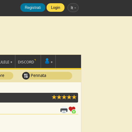
Registrati
Login
It
LELE +
DISCORD
+
ore
Pennata