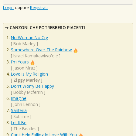
Login
oppure
Registrati
CANZONI CHE POTREBBERO PIACERTI
No Woman No Cry
[
Bob Marley
]
Somewhere Over The Rainbow
[
Israel Kamakawiwo'ole
]
I'm Yours
[
Jason Mraz
]
Love Is My Religion
[
Ziggy Marley
]
Don't Worry Be Happy
[
Bobby Mcferrin
]
Imagine
[
John Lennon
]
Santeria
[
Sublime
]
Let It Be
[
The Beatles
]
Can't Help Falling In Love With You