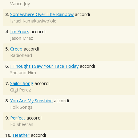
Vance Joy
3.
Somewhere Over The Rainbow
accordi
Israel Kamakawiwo'ole
4.
I'm Yours
accordi
Jason Mraz
5.
Creep
accordi
Radiohead
6.
I Thought I Saw Your Face Today
accordi
She and Him
7.
Sailor Song
accordi
Gigi Perez
8.
You Are My Sunshine
accordi
Folk Songs
9.
Perfect
accordi
Ed Sheeran
10.
Heather
accordi