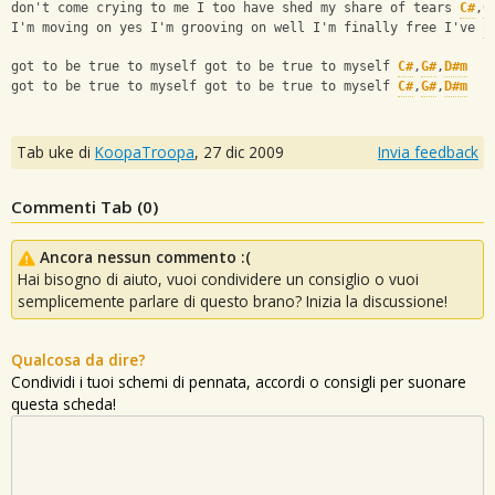
don't come crying to me I too have shed my share of tears 
C#
,
G
I'm moving on yes I'm grooving on well I'm finally free I've 
C
got to be true to myself got to be true to myself 
C#
,
G#
,
D#m
got to be true to myself got to be true to myself 
C#
,
G#
,
D#m
Tab uke di
KoopaTroopa
,
27 dic 2009
Invia feedback
Commenti Tab (
0
)
Ancora nessun commento :(
Hai bisogno di aiuto, vuoi condividere un consiglio o vuoi
semplicemente parlare di questo brano? Inizia la discussione!
Qualcosa da dire?
Condividi i tuoi schemi di pennata, accordi o consigli per suonare
questa scheda!