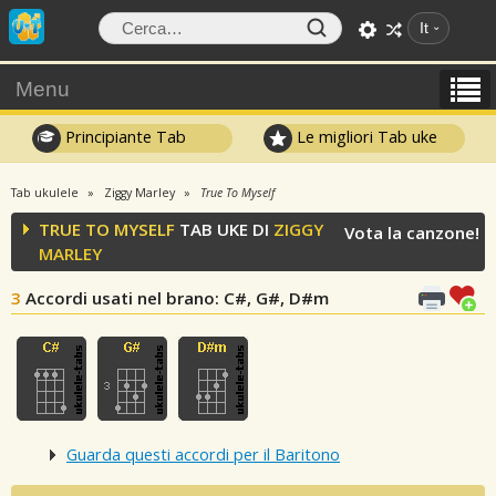
It
Menu
Principiante Tab
Le migliori Tab uke
Tab ukulele
Ziggy Marley
True To Myself
TRUE TO MYSELF
TAB UKE DI
ZIGGY
Vota la canzone!
MARLEY
3
Accordi usati nel brano
: C#, G#, D#m
Guarda questi accordi per il Baritono