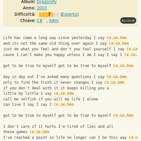
Album:
Dragonfly
Anno:
2003
Difficoltà:
7
(
Esperto
)
Chiave:
C#
,
A#m
Accordi
Life has come a long way since yesterday I say 
C#
,
G#
,
D#m
and its not the same old thing over again I say 
C#
,
G#
,
D#m
just do what you feel and don't you fool yourself I say 
C#
,
G#
,
cause I can't make you happy unless I am I say I say I 
C#
,
G#
,
D
got to be true to myself got to be true to myself 
C#
,
G#
,
D#m
day in day out I've asked many questions I say 
C#
,
G#
,
D#m
only to find the truth it never changes I say 
C#
,
G#
,
D#m
if you don't deal with it it keeps killing you a 
little by little I say 
C#
,
G#
,
D#m
call me selfish if you will my life I alone 
can live I say I say I 
C#
,
G#
,
D#m
got to be true to myself got to be true to myself 
C#
,
G#
,
D#m
I don't care if it hurts I'm tired of lies and all
these games 
C#
,
G#
,
D#m
I've reached a point in life no longer can I be this way 
C#
,
G#