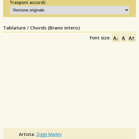
Trasponi accordi:
Tablature / Chords (Brano intero)
Font size:
A-
A
A+
Artista:
Ziggy Marley