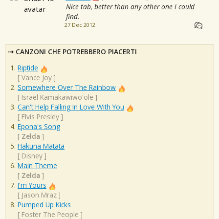
Nice tab, better than any other one I could
find.
27 Dec 2012
CANZONI CHE POTREBBERO PIACERTI
Riptide
[
Vance Joy
]
Somewhere Over The Rainbow
[
Israel Kamakawiwo'ole
]
Can't Help Falling In Love With You
[
Elvis Presley
]
Epona's Song
[
Zelda
]
Hakuna Matata
[
Disney
]
Main Theme
[
Zelda
]
I'm Yours
[
Jason Mraz
]
Pumped Up Kicks
[
Foster The People
]