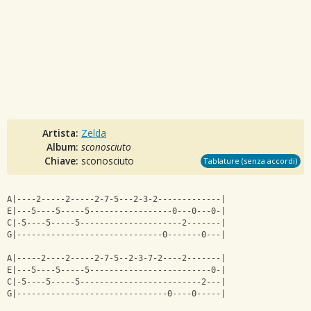
Artista:
Zelda
Album:
sconosciuto
Chiave:
sconosciuto
Tablature (senza accordi)
A|----2-----2-----2-7-5---2-3-2-------------|
E|---5----5-----5-----------------0---0---0-|
C|-5----5-----5---------------------2-------|
G|------------------------------0-------0---|
A|-----2----2-----2-7-5--2-3-7-2----2-------|
E|---5----5-----5-------------------------0-|
C|-5----5-----5-------------------------2---|
G|-------------------------------0----0-----|