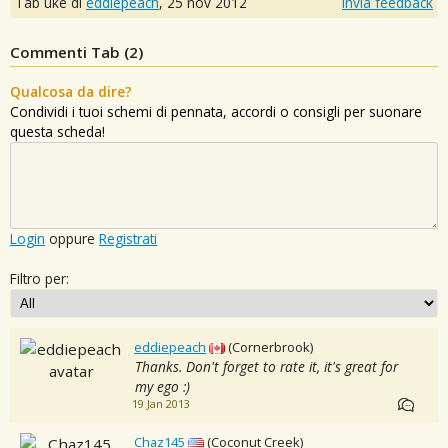
Tab uke di
eddiepeach
,
25 nov 2012
Invia feedback
Commenti Tab (
2
)
Qualcosa da dire?
Condividi i tuoi schemi di pennata, accordi o consigli per suonare
questa scheda!
Login
oppure
Registrati
Filtro per:
eddiepeach
(Cornerbrook)
Thanks. Don't forget to rate it, it's great for
my ego :)
19 Jan 2013
Chaz145
(Coconut Creek)