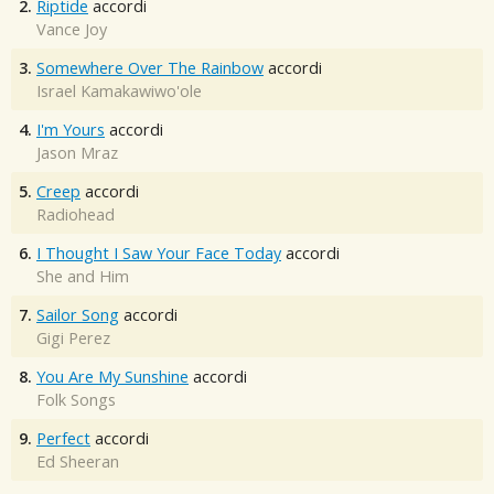
2.
Riptide
accordi
Vance Joy
3.
Somewhere Over The Rainbow
accordi
Israel Kamakawiwo'ole
4.
I'm Yours
accordi
Jason Mraz
5.
Creep
accordi
Radiohead
6.
I Thought I Saw Your Face Today
accordi
She and Him
7.
Sailor Song
accordi
Gigi Perez
8.
You Are My Sunshine
accordi
Folk Songs
9.
Perfect
accordi
Ed Sheeran