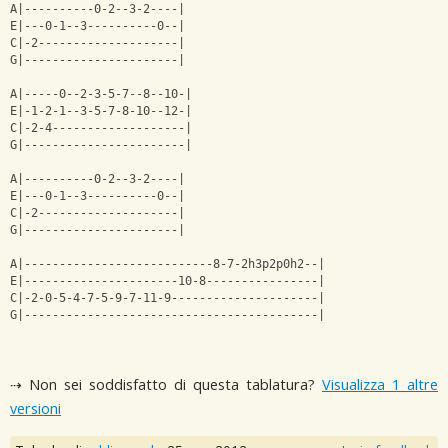
A|----------0-2--3-2----|
E|---0-1--3----------0--|
C|-2--------------------|
G|----------------------|
A|-----0--2-3-5-7--8--10-|
E|-1-2-1--3-5-7-8-10--12-|
C|-2-4-------------------|
G|-----------------------|
A|----------0-2--3-2----|
E|---0-1--3----------0--|
C|-2--------------------|
G|----------------------|
A|---------------------------8-7-2h3p2p0h2--|
E|----------------------10-8----------------|
C|-2-0-5-4-7-5-9-7-11-9---------------------|
G|------------------------------------------|
⇢ Non sei soddisfatto di questa tablatura?
Visualizza 1 altre
versioni