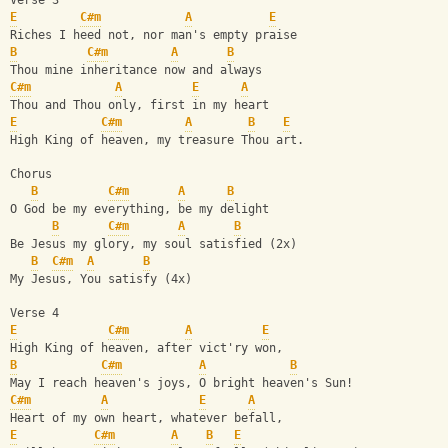
Verse 3
E
C#m
A
E
Riches I heed not, nor man's empty praise
B
C#m
A
B
Thou mine inheritance now and always
C#m
A
E
A
Thou and Thou only, first in my heart
E
C#m
A
B
E
High King of heaven, my treasure Thou art.
Chorus
B
C#m
A
B
O God be my everything, be my delight
B
C#m
A
B
Be Jesus my glory, my soul satisfied (2x)
B
C#m
A
B
My Jesus, You satisfy (4x)
Verse 4
E
C#m
A
E
High King of heaven, after vict'ry won,
B
C#m
A
B
May I reach heaven's joys, O bright heaven's Sun!
C#m
A
E
A
Heart of my own heart, whatever befall,
E
C#m
A
B
E