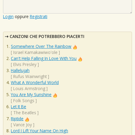
Login
oppure
Registrati
CANZONI CHE POTREBBERO PIACERTI
Somewhere Over The Rainbow
[
Israel Kamakawiwo'ole
]
Can't Help Falling In Love With You
[
Elvis Presley
]
Hallelujah
[
Rufus Wainwright
]
What A Wonderful World
[
Louis Armstrong
]
You Are My Sunshine
[
Folk Songs
]
Let It Be
[
The Beatles
]
Riptide
[
Vance Joy
]
Lord I Lift Your Name On High