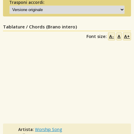
Trasponi accordi:
Tablature / Chords (Brano intero)
Font size:
A-
A
A+
Artista:
Worship Song