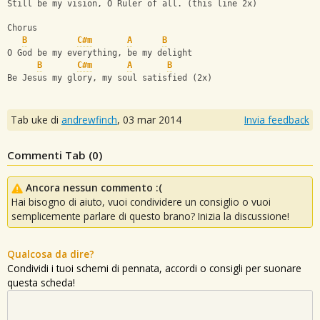
Still be my vision, O Ruler of all. (this line 2x)
Chorus
B
C#m
A
B
O God be my everything, be my delight
B
C#m
A
B
Be Jesus my glory, my soul satisfied (2x)
Tab uke di
andrewfinch
,
03 mar 2014
Invia feedback
Commenti Tab (
0
)
Ancora nessun commento :(
Hai bisogno di aiuto, vuoi condividere un consiglio o vuoi
semplicemente parlare di questo brano? Inizia la discussione!
Qualcosa da dire?
Condividi i tuoi schemi di pennata, accordi o consigli per suonare
questa scheda!