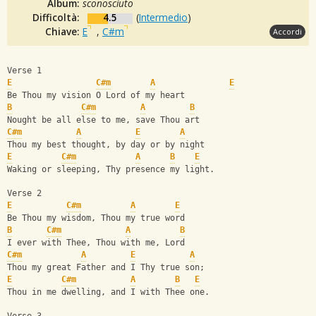
Album:
sconosciuto
Difficoltà:
4.5
(
Intermedio
)
Chiave:
E
,
C#m
Accordi
Verse 1
E
C#m
A
E
Be Thou my vision O Lord of my heart
B
C#m
A
B
Nought be all else to me, save Thou art
C#m
A
E
A
Thou my best thought, by day or by night
E
C#m
A
B
E
Waking or sleeping, Thy presence my light.
Verse 2
E
C#m
A
E
Be Thou my wisdom, Thou my true word
B
C#m
A
B
I ever with Thee, Thou with me, Lord
C#m
A
E
A
Thou my great Father and I Thy true son;
E
C#m
A
B
E
Thou in me dwelling, and I with Thee one.