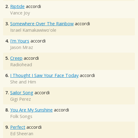
2.
Riptide
accordi
Vance Joy
3.
Somewhere Over The Rainbow
accordi
Israel Kamakawiwo'ole
4.
I'm Yours
accordi
Jason Mraz
5.
Creep
accordi
Radiohead
6.
I Thought I Saw Your Face Today
accordi
She and Him
7.
Sailor Song
accordi
Gigi Perez
8.
You Are My Sunshine
accordi
Folk Songs
9.
Perfect
accordi
Ed Sheeran