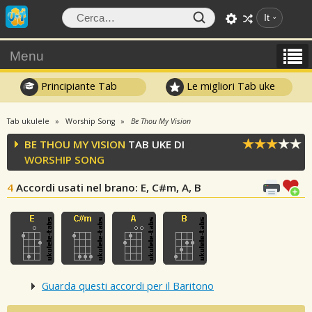
It
Menu
Principiante Tab
Le migliori Tab uke
Tab ukulele
Worship Song
Be Thou My Vision
BE THOU MY VISION
TAB UKE DI
WORSHIP SONG
4
Accordi usati nel brano
: E, C#m, A, B
Guarda questi accordi per il Baritono