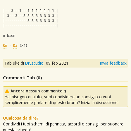
|---3---1---1-1-1-1-1-1-1-|
|-3---3---3-3-3-3-3-3-3-3-|
|-----------3-3-3-3-3-3-3-|
|-------------------------|
o bien
Gm
 - 
D#
 (X4)
Tab uke di
DrEscudio
,
09 feb 2021
Invia feedback
Commenti Tab (
0
)
Ancora nessun commento :(
Hai bisogno di aiuto, vuoi condividere un consiglio o vuoi
semplicemente parlare di questo brano? Inizia la discussione!
Qualcosa da dire?
Condividi i tuoi schemi di pennata, accordi o consigli per suonare
questa scheda!