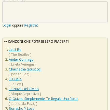
Login
oppure
Registrati
CANZONI CHE POTREBBERO PIACERTI
Let It Be
[
The Beatles
]
Andar Conmigo
[
Julieta Venegas
]
Chachacha (acustico)
[
Jósean Log
]
El Duelo
[
La Ley
]
La Nave Del Olvido
[
Bloque Depresivo
]
O Quizas Simplemente Te Regale Una Rosa
[
Leonardo Favio
]
Borracho Y Loco