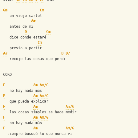
Gm
Cm
   un viejo cartel 
A#
   antes de mi 
D
Gm
   dice donde estaré  
Cm
   previo a partir     
A#
D
D7
   recoje las cosas que perdi
CORO
F
Am
Am/G
   no hay nada más 
F
Am
Am/G
   que pueda explicar
F
Am
Am/G
   las cosas simples se hace medir
F
Am
Am/G
   no hay nada más
F
Am
Am/G
  siempre busqué lo que nunca vi