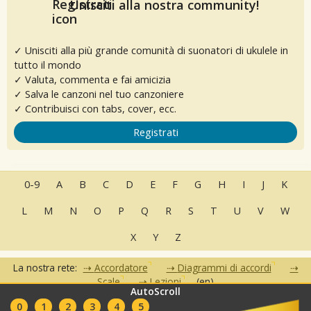
Unisciti alla nostra community!
✓ Unisciti alla più grande comunità di suonatori di ukulele in
tutto il mondo
✓ Valuta, commenta e fai amicizia
✓ Salva le canzoni nel tuo canzoniere
✓ Contribuisci con tabs, cover, ecc.
Registrati
0-9
A
B
C
D
E
F
G
H
I
J
K
L
M
N
O
P
Q
R
S
T
U
V
W
X
Y
Z
La nostra rete:
Accordatore
Diagrammi di accordi
Scale
Lezioni
(en)
AutoScroll
0
1
2
3
4
5
•
•
•
•
•
FAQ
Contatti
Condizioni d'uso
Privacy
Partner
Club