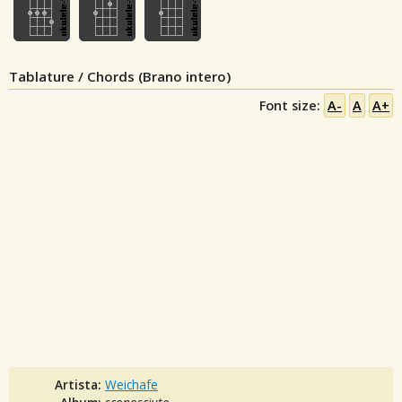
Tablature / Chords (Brano intero)
Font size:
A-
A
A+
Artista:
Weichafe