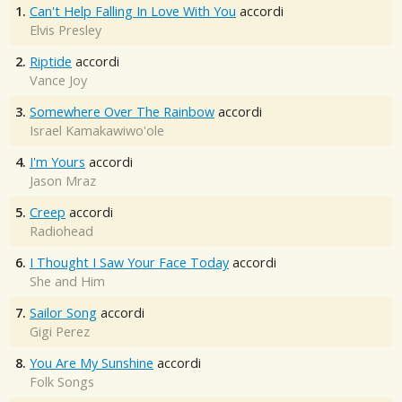
1.
Can't Help Falling In Love With You
accordi
Elvis Presley
2.
Riptide
accordi
Vance Joy
3.
Somewhere Over The Rainbow
accordi
Israel Kamakawiwo'ole
4.
I'm Yours
accordi
Jason Mraz
5.
Creep
accordi
Radiohead
6.
I Thought I Saw Your Face Today
accordi
She and Him
7.
Sailor Song
accordi
Gigi Perez
8.
You Are My Sunshine
accordi
Folk Songs