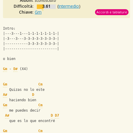
Album:
sconosciuto
Difficoltà:
3.61
(
Intermedio
)
Chiave:
Gm
Accordi e tablature
Intro: 
|---3---1---1-1-1-1-1-1-1-|
|-3---3---3-3-3-3-3-3-3-3-|
|-----------3-3-3-3-3-3-3-|
|-------------------------|
o bien
Gm
 - 
D#
 (X4)
Gm
Cm
   Quizas no lo este
A#
D
   haciendo bien
Gm
Cm
   me puedes decir       
A#
D
D7
   que es lo que encontré
Gm
Cm