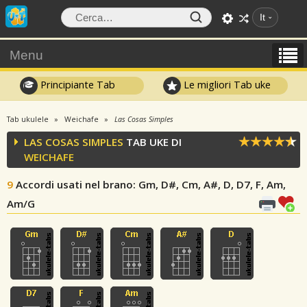
It
Menu
Principiante Tab
Le migliori Tab uke
Tab ukulele
Weichafe
Las Cosas Simples
LAS COSAS SIMPLES
TAB UKE DI
WEICHAFE
9
Accordi usati nel brano
: Gm, D#, Cm, A#, D, D7, F, Am,
Am/G