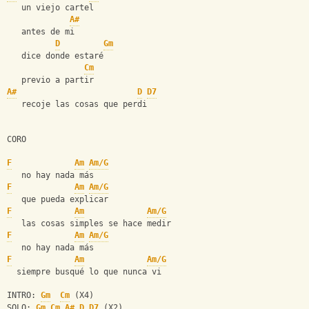
   un viejo cartel 
A#
   antes de mi 
D
Gm
   dice donde estaré  
Cm
   previo a partir     
A#
D
D7
   recoje las cosas que perdi
CORO
F
Am
Am/G
   no hay nada más 
F
Am
Am/G
   que pueda explicar
F
Am
Am/G
   las cosas simples se hace medir
F
Am
Am/G
   no hay nada más
F
Am
Am/G
  siempre busqué lo que nunca vi
INTRO: 
Gm
Cm
 (X4)
SOLO: 
Gm
Cm
A#
D
D7
 (X2)