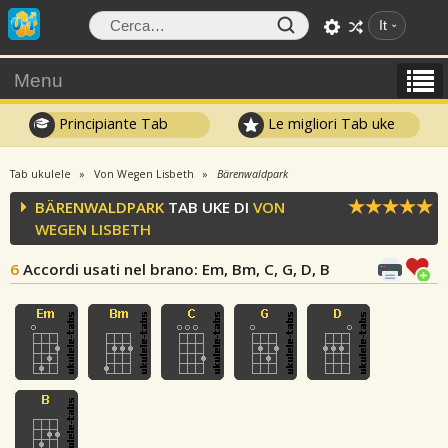
It
Menu
Principiante Tab
Le migliori Tab uke
Tab ukulele
Von Wegen Lisbeth
Bärenwaldpark
BÄRENWALDPARK
TAB UKE DI
VON
WEGEN LISBETH
6
Accordi usati nel brano
: Em, Bm, C, G, D, B