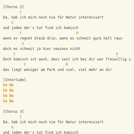
[Chorus 2]
C
Da, hab ich mich noch nie für Natur interessiert
G
und jeden der's tut find ich komisch
C
D
wenn es regnet bleib drin, wenn es schneit guck halt raus
G
doch es schneit ja hier sowieso nicht
C
G
Doch komisch ist auch, dass seit ich bei dir war freiwillig im
C
B
das liegt weniger am Park und viel, viel mehr an dir
[Interlude]
Em
Bm
Em
Bm
Em
Bm
Em
Bm
[Chorus 3]
C
Da, hab ich mich noch nie für Natur interessiert
G
und jeden der's tut find ich komisch