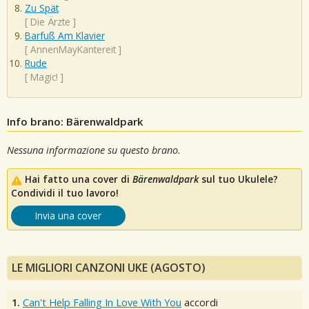
Zu Spät
[
Die Ärzte
]
Barfuß Am Klavier
[
AnnenMayKantereit
]
Rude
[
Magic!
]
Info brano: Bärenwaldpark
Nessuna informazione su questo brano.
Hai fatto una cover di
Bärenwaldpark
sul tuo Ukulele?
Condividi il tuo lavoro!
Invia una cover
LE MIGLIORI CANZONI UKE (AGOSTO)
1.
Can't Help Falling In Love With You
accordi