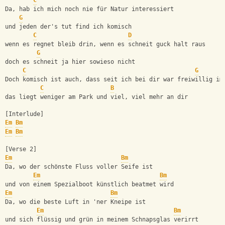
C
Da, hab ich mich noch nie für Natur interessiert
G
und jeden der's tut find ich komisch
C
D
wenn es regnet bleib drin, wenn es schneit guck halt raus
G
doch es schneit ja hier sowieso nicht
C
G
Doch komisch ist auch, dass seit ich bei dir war freiwillig im
C
B
das liegt weniger am Park und viel, viel mehr an dir
[Interlude]
Em
Bm
Em
Bm
[Verse 2]
Em
Bm
Da, wo der schönste Fluss voller Seife ist
Em
Bm
und von einem Spezialboot künstlich beatmet wird
Em
Bm
Da, wo die beste Luft in 'ner Kneipe ist
Em
Bm
und sich flüssig und grün in meinem Schnapsglas verirrt