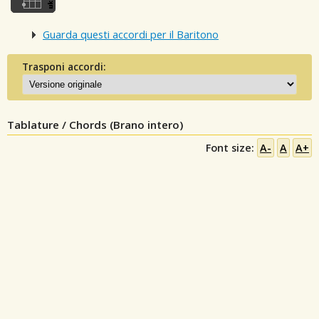
Guarda questi accordi per il Baritono
Trasponi accordi:
Tablature / Chords (Brano intero)
Font size:
A-
A
A+