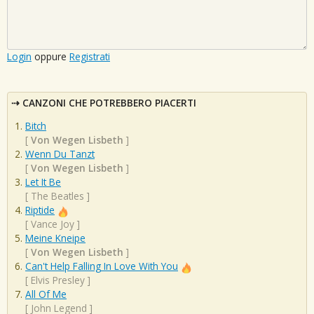
Login
oppure
Registrati
CANZONI CHE POTREBBERO PIACERTI
Bitch
[
Von Wegen Lisbeth
]
Wenn Du Tanzt
[
Von Wegen Lisbeth
]
Let It Be
[
The Beatles
]
Riptide
[
Vance Joy
]
Meine Kneipe
[
Von Wegen Lisbeth
]
Can't Help Falling In Love With You
[
Elvis Presley
]
All Of Me
[
John Legend
]