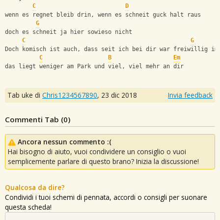
C
D
wenn es regnet bleib drin, wenn es schneit guck halt raus
G
doch es schneit ja hier sowieso nicht
C
G
Doch komisch ist auch, dass seit ich bei dir war freiwillig im
C
B
Em
das liegt weniger am Park und viel, viel mehr an dir
Tab uke di
Chris1234567890
,
23 dic 2018
Invia feedback
Commenti Tab (
0
)
Ancora nessun commento :(
Hai bisogno di aiuto, vuoi condividere un consiglio o vuoi
semplicemente parlare di questo brano? Inizia la discussione!
Qualcosa da dire?
Condividi i tuoi schemi di pennata, accordi o consigli per suonare
questa scheda!