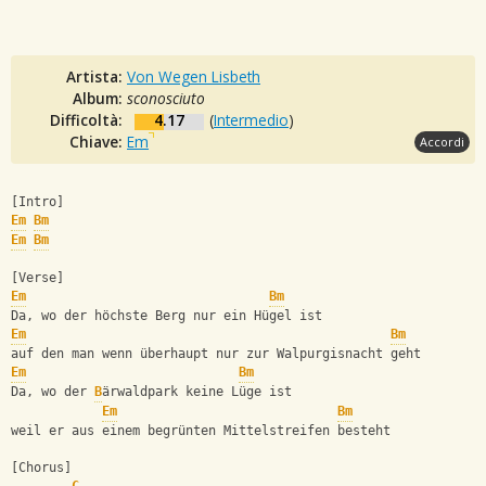
Artista:
Von Wegen Lisbeth
Album:
sconosciuto
Difficoltà:
4.17
(
Intermedio
)
Chiave:
Em
Accordi
[Intro]
Em
Bm
Em
Bm
[Verse]
Em
Bm
Da, wo der höchste Berg nur ein Hügel ist
Em
Bm
auf den man wenn überhaupt nur zur Walpurgisnacht geht
Em
Bm
Da, wo der 
B
ärwaldpark keine Lüge ist
Em
Bm
weil er aus einem begrünten Mittelstreifen besteht
[Chorus]