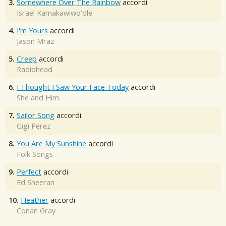
3.
Somewhere Over The Rainbow
accordi
Israel Kamakawiwo'ole
4.
I'm Yours
accordi
Jason Mraz
5.
Creep
accordi
Radiohead
6.
I Thought I Saw Your Face Today
accordi
She and Him
7.
Sailor Song
accordi
Gigi Perez
8.
You Are My Sunshine
accordi
Folk Songs
9.
Perfect
accordi
Ed Sheeran
10.
Heather
accordi
Conan Gray