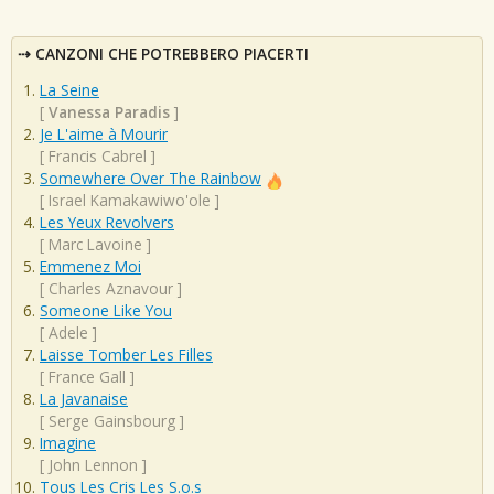
CANZONI CHE POTREBBERO PIACERTI
La Seine
[
Vanessa Paradis
]
Je L'aime à Mourir
[
Francis Cabrel
]
Somewhere Over The Rainbow
[
Israel Kamakawiwo'ole
]
Les Yeux Revolvers
[
Marc Lavoine
]
Emmenez Moi
[
Charles Aznavour
]
Someone Like You
[
Adele
]
Laisse Tomber Les Filles
[
France Gall
]
La Javanaise
[
Serge Gainsbourg
]
Imagine
[
John Lennon
]
Tous Les Cris Les S.o.s