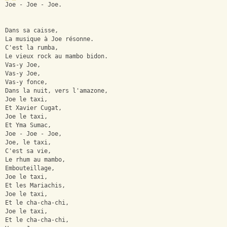
Joe - Joe - Joe.
Dans sa caisse,
La musique à Joe résonne.
C'est la rumba,
Le vieux rock au mambo bidon.
Vas-y Joe,
Vas-y Joe,
Vas-y fonce,
Dans la nuit, vers l'amazone,
Joe le taxi,
Et Xavier Cugat,
Joe le taxi,
Et Yma Sumac,
Joe - Joe - Joe,
Joe, le taxi,
C'est sa vie,
Le rhum au mambo,
Embouteillage,
Joe le taxi,
Et les Mariachis,
Joe le taxi,
Et le cha-cha-chi,
Joe le taxi,
Et le cha-cha-chi,