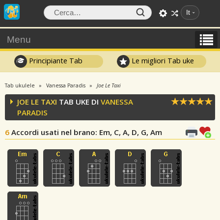
It
Menu
Principiante Tab
Le migliori Tab uke
Tab ukulele
Vanessa Paradis
Joe Le Taxi
JOE LE TAXI
TAB UKE DI
VANESSA
PARADIS
6
Accordi usati nel brano
: Em, C, A, D, G, Am