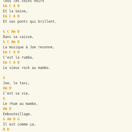
Tous les coins noirs
Em
C
A
D
Et la Seine,
Em
C
A
D
Et ses ponts qui brillent.
G
C
Am
D
Dans sa caisse,
G
C
Am
D
La musique à Joe resonne,
Em
C
A
D
C'est la rumba,
Em
C
A
D
Le vieux rock au mambo.
G
Joe, le taxi,
Am
D
C'est sa vie,
G
Le rhum au mambo,
Am
D
Embouteillage.
G
Am
D
G
Il est comme ça,
D
D