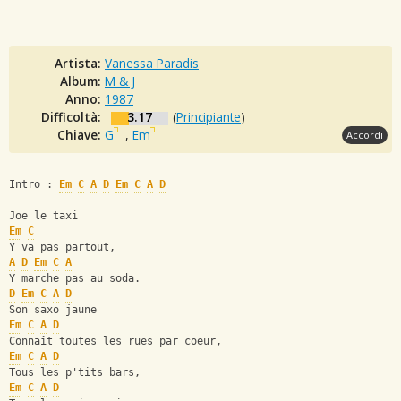
Artista:
Vanessa Paradis
Album:
M & J
Anno:
1987
Difficoltà:
3.17
(
Principiante
)
Chiave:
G
,
Em
Accordi
Intro : 
Em
C
A
D
Em
C
A
D
Joe le taxi
Em
C
Y va pas partout,
A
D
Em
C
A
Y marche pas au soda.
D
Em
C
A
D
Son saxo jaune
Em
C
A
D
Connaît toutes les rues par coeur,
Em
C
A
D
Tous les p'tits bars,
Em
C
A
D