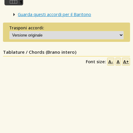
Guarda questi accordi per il Baritono
Trasponi accordi:
Tablature / Chords (Brano intero)
Font size:
A-
A
A+