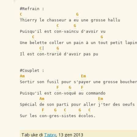
#Refrain :
C
G
Thierry le chasseur a eu une grosse hallu
C
G
Puisqu'il est con-vaincu d'avoir vu
C
G
Une belette coller un pain à un tout petit lapi
C
|     
G
Il est con-trarié d'avoir pas pu
#Couplet :
Am
Em
Sortir son fusil pour s'payer une grosse bouche
F
G
F
Puisqu'il est con-voqué au commando
Am
Em
Spécial de son parti pour aller j'ter des oeufs
F
G
C
G
C
Sur les con-gres-sistes écolos.
Tab uke di
Twixy
,
13 gen 2013