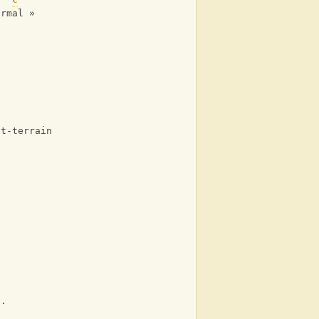
ormal »
ut-terrain
e.