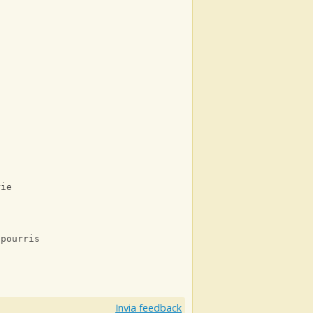
n
rie
 pourris
Invia feedback