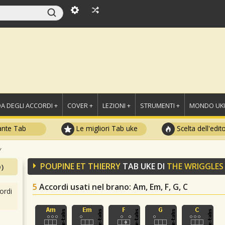
A DEGLI ACCORDI +
COVER +
LEZIONI +
STRUMENTI +
MONDO UKU
ante Tab
Le migliori Tab uke
Scelta dell'edit
y
POUPINE ET THIERRY
TAB UKE DI
THE WRIGGLES
)
5
Accordi usati nel brano
: Am, Em, F, G, C
ordi