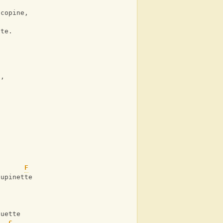
 copine,
tte.
s,
F
oupinette
ouette
C