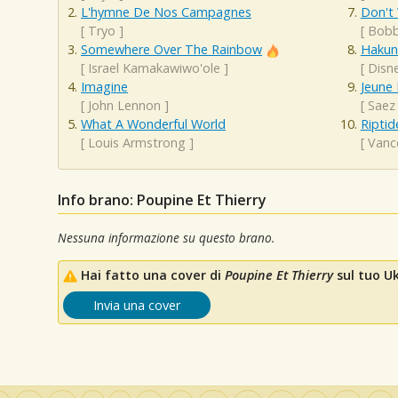
L'hymne De Nos Campagnes
Don't
[
Tryo
]
[
Bobb
Somewhere Over The Rainbow
Hakun
[
Israel Kamakawiwo'ole
]
[
Disn
Imagine
Jeune 
[
John Lennon
]
[
Saez
What A Wonderful World
Riptid
[
Louis Armstrong
]
[
Vanc
Info brano: Poupine Et Thierry
Nessuna informazione su questo brano.
Hai fatto una cover di
Poupine Et Thierry
sul tuo Uk
Invia una cover