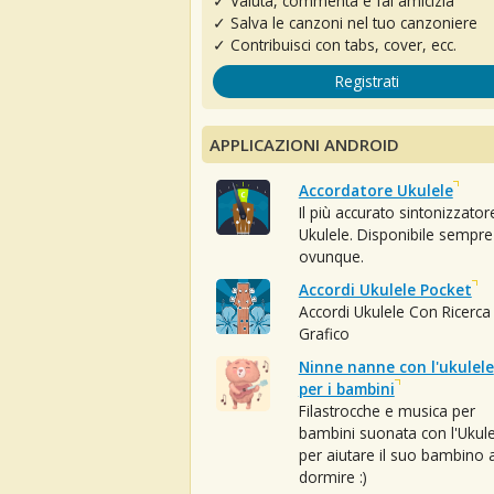
✓ Valuta, commenta e fai amicizia
✓ Salva le canzoni nel tuo canzoniere
✓ Contribuisci con tabs, cover, ecc.
Registrati
APPLICAZIONI ANDROID
Accordatore Ukulele
Il più accurato sintonizzator
Ukulele. Disponibile sempre
ovunque.
Accordi Ukulele Pocket
Accordi Ukulele Con Ricerca
Grafico
Ninne nanne con l'ukulele
per i bambini
Filastrocche e musica per
bambini suonata con l'Ukule
per aiutare il suo bambino 
dormire :)