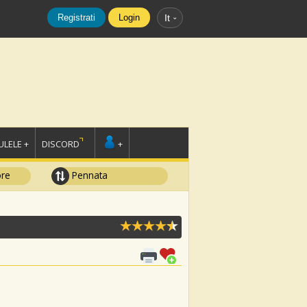
Registrati
Login
It
LELE +
DISCORD
+
ore
Pennata