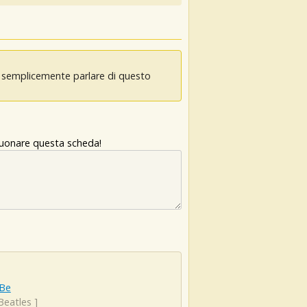
oi semplicemente parlare di questo
 suonare questa scheda!
 Be
Beatles
]