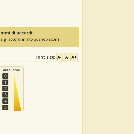
mmi di accordi:
sa gli accordi in alto quando scorri
Font size:
A-
A
A+
AutoScroll
0
1
2
3
4
5