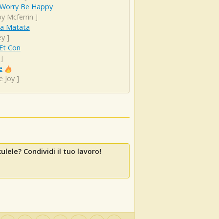
 Worry Be Happy
y Mcferrin
]
a Matata
ey
]
Et Con
]
e
e Joy
]
ulele? Condividi il tuo lavoro!