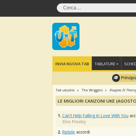
INVIA NUOVA TAB
TABLATURE +
SCHED
Principi
Tab ukulele
The Wriggles
Poupine Et Thierr
LE MIGLIORI CANZONI UKE (AGOSTO
1.
Can't Help Falling In Love With You
acc
Elvis Presley
2.
Riptide
accordi