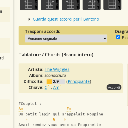
i
Guarda questi accordi per il Baritono
Trasponi accordi:
Diagra
Fis
Tablature / Chords (Brano intero)
rdi
Artista:
The Wriggles
Album:
sconosciuto
Difficoltà:
2.9
(
Principiante
)
Chiave:
C
,
Am
Accordi
#Couplet :
Am
Em
Un petit lapin qui s'appelait Poupine
F
G
F
Avait rendez-vous avec sa Poupinette.