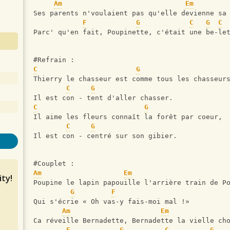
Am
Em
Ses parents n'voulaient pas qu'elle devienne sa
F
G
C
G
C
Parc' qu'en fait, Poupinette, c'était une be-le
#Refrain :
C
G
Thierry le chasseur est comme tous les chasseur
C
G
Il est con - tent d'aller chasser.
C
G
Il aime les fleurs connaît la forêt par coeur,
C
G
Il est con - centré sur son gibier.
#Couplet :
Am
Em
ty!
Poupine le lapin papouille l'arrière train de P
G
F
Qui s'écrie « Oh vas-y fais-moi mal !»
Am
Em
Ca réveille Bernadette, Bernadette la vielle ch
F
G
C
G