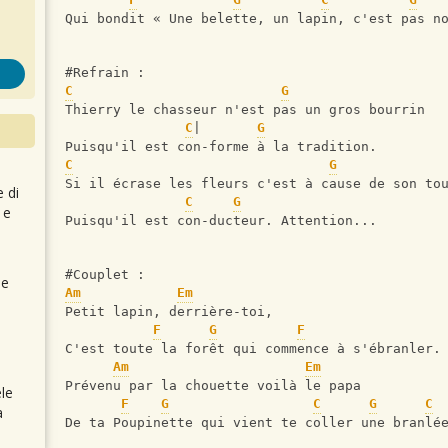
Qui bondit « Une belette, un lapin, c'est pas n
#Refrain :
C
G
Thierry le chasseur n'est pas un gros bourrin
C
|       
G
Puisqu'il est con-forme à la tradition.
C
G
Si il écrase les fleurs c'est à cause de son to
e di
C
G
 e
Puisqu'il est con-ducteur. Attention...
#Couplet :
 e
Am
Em
Petit lapin, derrière-toi,
F
G
F
C'est toute la forêt qui commence à s'ébranler.
Am
Em
Prévenu par la chouette voilà le papa
le
F
G
C
G
C
a
De ta Poupinette qui vient te coller une branlé