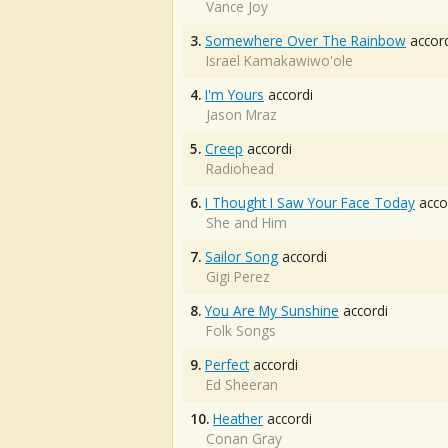
Vance Joy
3.
Somewhere Over The Rainbow
accord
Israel Kamakawiwo'ole
4.
I'm Yours
accordi
Jason Mraz
5.
Creep
accordi
Radiohead
6.
I Thought I Saw Your Face Today
acco
She and Him
7.
Sailor Song
accordi
Gigi Perez
8.
You Are My Sunshine
accordi
Folk Songs
9.
Perfect
accordi
Ed Sheeran
10.
Heather
accordi
Conan Gray