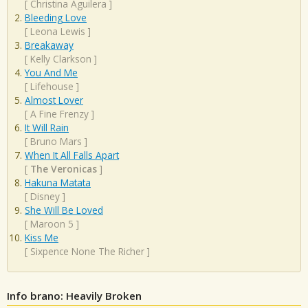
[
Christina Aguilera
]
Bleeding Love
[
Leona Lewis
]
Breakaway
[
Kelly Clarkson
]
You And Me
[
Lifehouse
]
Almost Lover
[
A Fine Frenzy
]
It Will Rain
[
Bruno Mars
]
When It All Falls Apart
[
The Veronicas
]
Hakuna Matata
[
Disney
]
She Will Be Loved
[
Maroon 5
]
Kiss Me
[
Sixpence None The Richer
]
Info brano: Heavily Broken