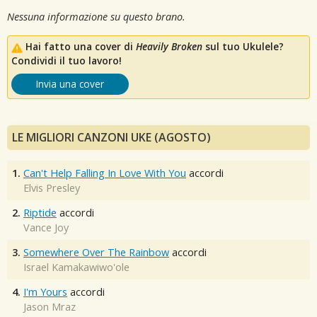
Nessuna informazione su questo brano.
Hai fatto una cover di
Heavily Broken
sul tuo Ukulele?
Condividi il tuo lavoro!
Invia una cover
LE MIGLIORI CANZONI UKE (AGOSTO)
1.
Can't Help Falling In Love With You
accordi
Elvis Presley
2.
Riptide
accordi
Vance Joy
3.
Somewhere Over The Rainbow
accordi
Israel Kamakawiwo'ole
4.
I'm Yours
accordi
Jason Mraz