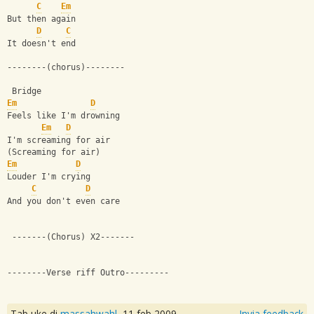
C
Em
But then again
D
C
It doesn't end
--------(chorus)--------
 Bridge
Em
D
Feels like I'm drowning
Em
D
I'm screaming for air
(Screaming for air)
Em
D
Louder I'm crying
C
D
And you don't even care
 -------(Chorus) X2-------
--------Verse riff Outro---------
Tab uke di
massahwahl
,
11 feb 2009
Invia feedback