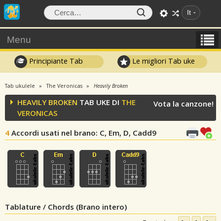
It
Menu
Principiante Tab
Le migliori Tab uke
Tab ukulele
The Veronicas
Heavily Broken
HEAVILY BROKEN
TAB UKE DI
THE
Vota la canzone!
VERONICAS
4
Accordi usati nel brano
: C, Em, D, Cadd9
Tablature / Chords (Brano intero)