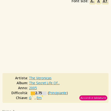
Font size:
A-
A
A+
Artista:
The Veronicas
Album:
The Secret Life Of...
Anno:
2005
Difficoltà:
2.75
(
Principiante
)
Chiave:
G
,
Em
Accordi e tablature