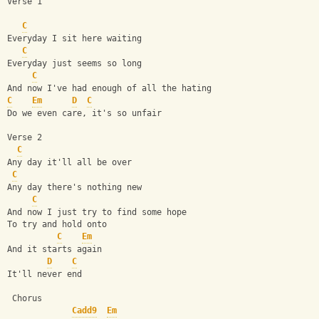
Verse 1
C
Everyday I sit here waiting
C
Everyday just seems so long
C
And now I've had enough of all the hating
C
Em
D
C
Do we even care, it's so unfair
Verse 2
C
Any day it'll all be over
C
Any day there's nothing new
C
And now I just try to find some hope
To try and hold onto
C
Em
And it starts again
D
C
It'll never end
 Chorus
Cadd9
Em