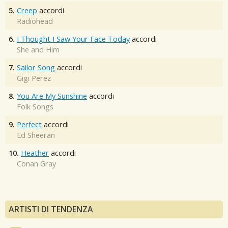
5.
Creep
accordi
Radiohead
6.
I Thought I Saw Your Face Today
accordi
She and Him
7.
Sailor Song
accordi
Gigi Perez
8.
You Are My Sunshine
accordi
Folk Songs
9.
Perfect
accordi
Ed Sheeran
10.
Heather
accordi
Conan Gray
ARTISTI DI TENDENZA