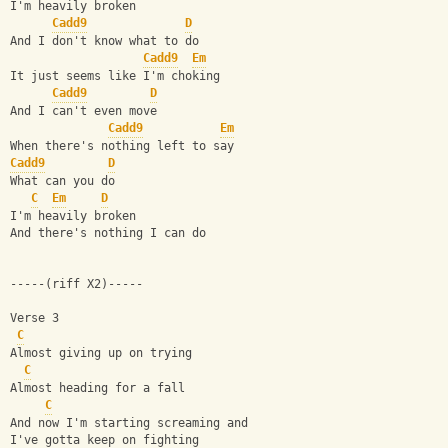
I'm heavily broken
Cadd9
D
And I don't know what to do
Cadd9
Em
It just seems like I'm choking
Cadd9
D
And I can't even move
Cadd9
Em
When there's nothing left to say
Cadd9
D
What can you do
C
Em
D
I'm heavily broken
And there's nothing I can do
-----(riff X2)-----
Verse 3
C
Almost giving up on trying
C
Almost heading for a fall
C
And now I'm starting screaming and
I've gotta keep on fighting