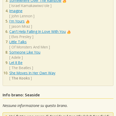
Somewhere Over The Rainbow
[
Israel Kamakawiwo'ole
]
Imagine
[
John Lennon
]
I'm Yours
[
Jason Mraz
]
Can't Help Falling In Love With You
[
Elvis Presley
]
Little Talks
[
Of Monsters And Men
]
Someone Like You
[
Adele
]
Let It Be
[
The Beatles
]
She Moves In Her Own Way
[
The Kooks
]
Info brano: Seaside
Nessuna informazione su questo brano.