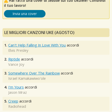
Hai fatto una cover di
Seaside
sul tuo Ukulele? Condividi
il tuo lavoro!
Invia una cover
LE MIGLIORI CANZONI UKE (AGOSTO)
1.
Can't Help Falling In Love With You
accordi
Elvis Presley
2.
Riptide
accordi
Vance Joy
3.
Somewhere Over The Rainbow
accordi
Israel Kamakawiwo'ole
4.
I'm Yours
accordi
Jason Mraz
5.
Creep
accordi
Radiohead