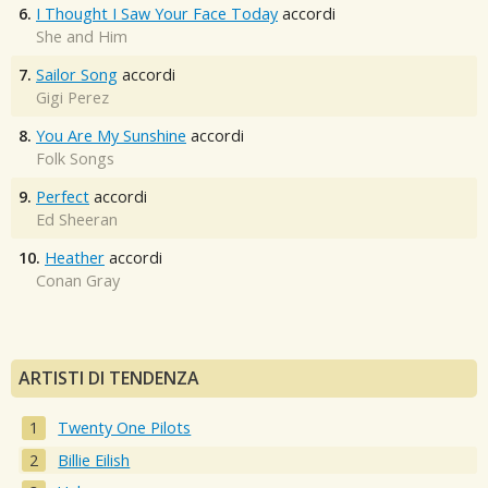
6.
I Thought I Saw Your Face Today
accordi
She and Him
7.
Sailor Song
accordi
Gigi Perez
8.
You Are My Sunshine
accordi
Folk Songs
9.
Perfect
accordi
Ed Sheeran
10.
Heather
accordi
Conan Gray
ARTISTI DI TENDENZA
Twenty One Pilots
Billie Eilish