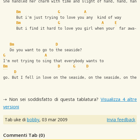
She handled her charm with time and slight of hand, hand, hand
Bm
G
A
      But i'm just trying to love you any  kind of way
Bm
G
A
E
      But i find it hard to love you girl when your  far awa-a
Bm
D
   Do you want to go to the seaside?
G
A
I'm not trying to sing that everybody wants to
Bm
D
G
D
D
go. But I fell in love on the seaside, on the seaside, on the 
⇢ Non sei soddisfatto di questa tablatura?
Visualizza 4 altre
versioni
Tab uke di
bobby
,
03 mar 2009
Invia feedback
Commenti Tab (
0
)