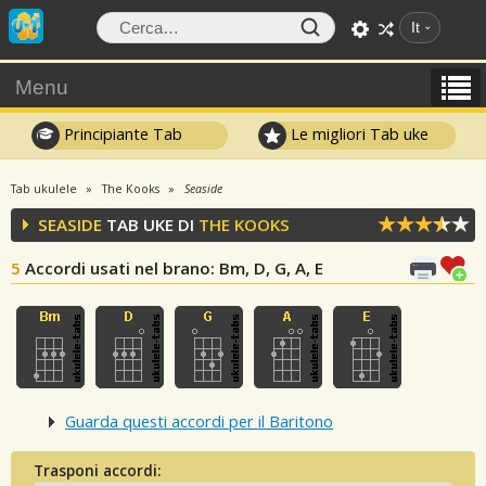
It
Menu
Principiante Tab
Le migliori Tab uke
Tab ukulele
The Kooks
Seaside
SEASIDE
TAB UKE DI
THE KOOKS
5
Accordi usati nel brano
: Bm, D, G, A, E
Guarda questi accordi per il Baritono
Trasponi accordi: