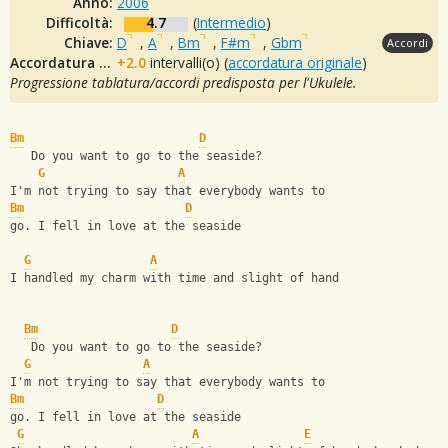
Anno:
2006
Difficoltà:
4.7
(
Intermedio
)
Chiave:
D
,
A
,
Bm
,
F#m
,
Gbm
Accordi
Accordatura originale:
+2.0
intervalli(o) (
accordatura originale
)
Progressione tablatura/accordi predisposta per l'Ukulele.
Bm
D
   Do you want to go to the seaside?
G
A
I'm not trying to say that everybody wants to
Bm
D
go. I fell in love at the seaside
G
A
I handled my charm with time and slight of hand
Bm
D
   Do you want to go to the seaside?
G
A
I'm not trying to say that everybody wants to
Bm
D
go. I fell in love at the seaside
G
A
E