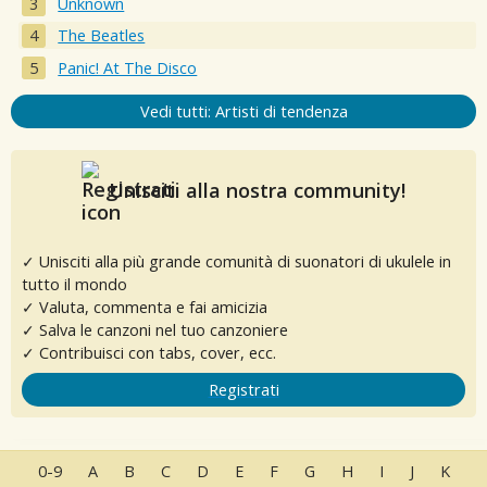
Unknown
The Beatles
Panic! At The Disco
Vedi tutti: Artisti di tendenza
Unisciti alla nostra community!
✓ Unisciti alla più grande comunità di suonatori di ukulele in
tutto il mondo
✓ Valuta, commenta e fai amicizia
✓ Salva le canzoni nel tuo canzoniere
✓ Contribuisci con tabs, cover, ecc.
Registrati
0-9
A
B
C
D
E
F
G
H
I
J
K