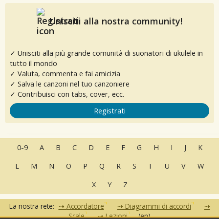
Unisciti alla nostra community!
✓ Unisciti alla più grande comunità di suonatori di ukulele in
tutto il mondo
✓ Valuta, commenta e fai amicizia
✓ Salva le canzoni nel tuo canzoniere
✓ Contribuisci con tabs, cover, ecc.
Registrati
0-9
A
B
C
D
E
F
G
H
I
J
K
L
M
N
O
P
Q
R
S
T
U
V
W
X
Y
Z
La nostra rete:
Accordatore
Diagrammi di accordi
Scale
Lezioni
(en)