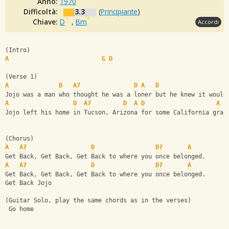
Anno:
1970
Difficoltà:
3.3
(
Principiante
)
Chiave:
D
,
Bm
Accordi
(Intro) 
A
G
D
(Verse 1)
A
D
A7
D
A
D
Jojo was a man who thought he was a loner but he knew it would
A
D
A7
D
A
D
A
Jojo left his home in Tucson, Arizona for some California gras
(Chorus)
A
A7
D
D7
A
Get Back, Get Back, Get Back to where you once belonged.
A
A7
D
D7
A
Get Back, Get Back, Get Back to where you once belonged. 
Get Back Jojo
(Guitar Solo, play the same chords as in the verses)
 Go home