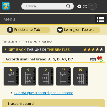
It
Menu
Principiante Tab
Le migliori Tab uke
Tab ukulele
The Beatles
Get Back
GET BACK
TAB UKE DI
THE BEATLES
5
Accordi usati nel brano
: A, G, D, A7, D7
Guarda questi accordi per il Baritono
Trasponi accordi: