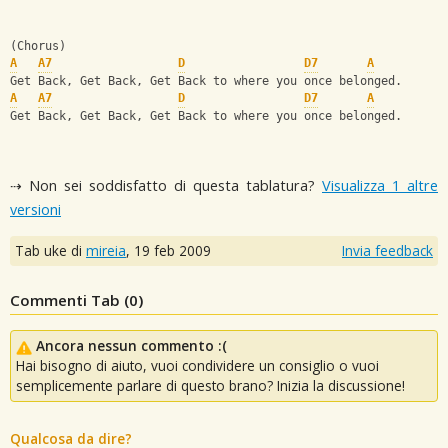
(Chorus)
A
A7
D
D7
A
Get Back, Get Back, Get Back to where you once belonged.
A
A7
D
D7
A
Get Back, Get Back, Get Back to where you once belonged.
⇢ Non sei soddisfatto di questa tablatura?
Visualizza 1 altre
versioni
Tab uke di
mireia
,
19 feb 2009
Invia feedback
Commenti Tab (
0
)
Ancora nessun commento :(
Hai bisogno di aiuto, vuoi condividere un consiglio o vuoi
semplicemente parlare di questo brano? Inizia la discussione!
Qualcosa da dire?