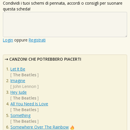
Condividi i tuoi schemi di pennata, accordi o consigli per suonare
questa scheda!
Login
oppure
Registrati
CANZONI CHE POTREBBERO PIACERTI
Let It Be
[
The Beatles
]
Imagine
[
John Lennon
]
Hey Jude
[
The Beatles
]
All You Need Is Love
[
The Beatles
]
Something
[
The Beatles
]
Somewhere Over The Rainbow