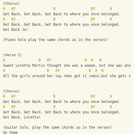
(Chorus)
A
A7
D
D7
A
Get Back, Get Back, Get Back to where you once belonged.
A
A7
D
D7
A
Get Back, Get Back, Get Back to where you once belonged.
Get Back Jo!
(Piano Solo play the same chords as in the verses)
(Verse 2)
A
D
A7
D
A
D
Sweet Loretta Martin thought she was a woman, but she was anot
A
D
A7
D
A
D
All the girls around her say shes got it comin,but she gets it
(Chorus)
A
A7
D
D7
A
Get Back, Get Back, Get Back to where you once belonged.
A
A7
D
D7
A
Get Back, Get Back, Get Back to where you once belonged.
Get Back, Loretta!
(Guitar Solo, play the same chords as in the verses)
Go home