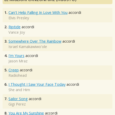
1.
Can't Help Falling In Love With You
accordi
Elvis Presley
2.
Riptide
accordi
Vance Joy
3.
Somewhere Over The Rainbow
accordi
Israel Kamakawiwo'ole
4.
I'm Yours
accordi
Jason Mraz
5.
Creep
accordi
Radiohead
6.
I Thought I Saw Your Face Today
accordi
She and Him
7.
Sailor Song
accordi
Gigi Perez
8.
You Are My Sunshine
accordi