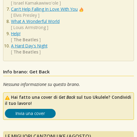
[
Israel Kamakawiwo'ole
]
Can't Help Falling In Love With You
[
Elvis Presley
]
What A Wonderful World
[
Louis Armstrong
]
Help!
[
The Beatles
]
A Hard Day's Night
[
The Beatles
]
Info brano: Get Back
Nessuna informazione su questo brano.
Hai fatto una cover di
Get Back
sul tuo Ukulele? Condividi
il tuo lavoro!
Invia una cover
LE MIGLIORI CANZONI UKE (AGOSTO)