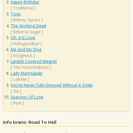
Happy Birthday
[
Traditional
]
Toxic
[
Britney Spears
]
The Working Dead
[
Rebecca Sugar
]
Oh, It Is Love
[
Hellogoodbye
]
Me And My Dog
[
boygenius
]
Lipstick Covered Magnet
[
The Front Bottoms
]
Lady Marmalade
[
LaBelle
]
You're Never Fully Dressed Without A Smile
[
Sia
]
Seasons Of Love
[
Rent
]
Info brano: Road To Hell