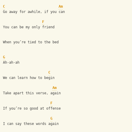
C
Am
Go away for awhile, if you can
F
You can be my only friend
When you’re tied to the bed
G
Ah-ah-ah
C
We can learn how to begin
Am
Take apart this verse, again
F
If you’re so good at offense
G
I can say these words again