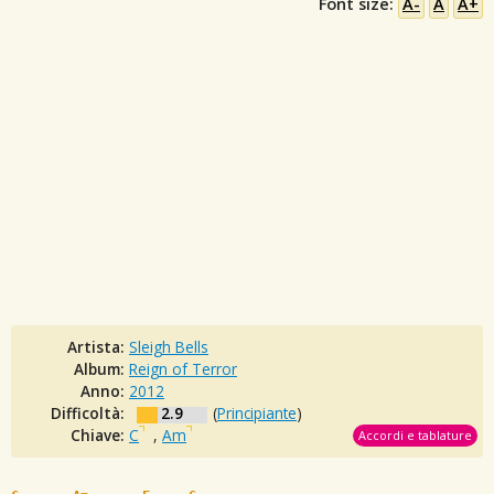
Font size:
A-
A
A+
Artista:
Sleigh Bells
Album:
Reign of Terror
Anno:
2012
Difficoltà:
2.9
(
Principiante
)
Chiave:
C
,
Am
Accordi e tablature