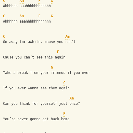
C
Am
F
G
Ahhhhhh aaahhhhhhhhhhhh
C
Am
F
G
Ahhhhhh aaahhhhhhhhhhhh
C
Am
Go away for awhile, cause you can’t
F
Cause you can’t see this again
G
Take a break from your friends if you ever
C
If you ever wanna see them again
Am
Can you think for yourself just once?
F
You’re never gonna get back home