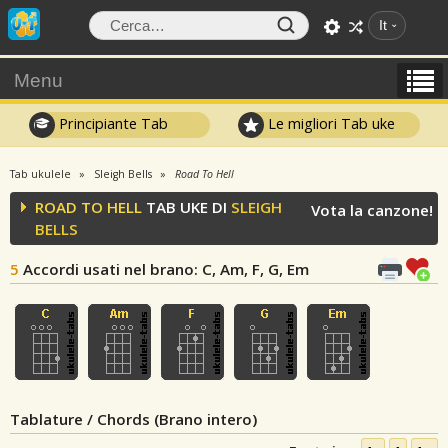
It
Menu
Principiante Tab
Le migliori Tab uke
Tab ukulele
Sleigh Bells
Road To Hell
ROAD TO HELL
TAB UKE DI
SLEIGH
Vota la canzone!
BELLS
5
Accordi usati nel brano
: C, Am, F, G, Em
Tablature / Chords (Brano intero)