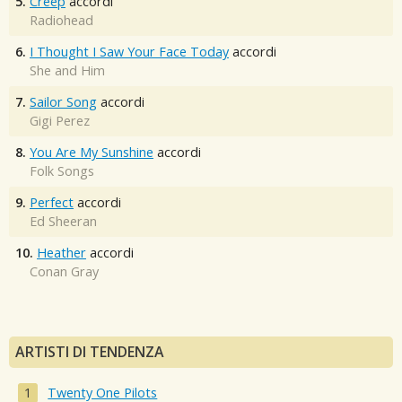
5.
Creep
accordi
Radiohead
6.
I Thought I Saw Your Face Today
accordi
She and Him
7.
Sailor Song
accordi
Gigi Perez
8.
You Are My Sunshine
accordi
Folk Songs
9.
Perfect
accordi
Ed Sheeran
10.
Heather
accordi
Conan Gray
ARTISTI DI TENDENZA
Twenty One Pilots