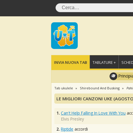
INVIA NUOVA TAB
TABLATURE +
SCHED
Principi
Tab ukulele
Shirebound And Busking
Pahi
LE MIGLIORI CANZONI UKE (AGOSTO
1.
Can't Help Falling In Love With You
acc
Elvis Presley
2.
Riptide
accordi