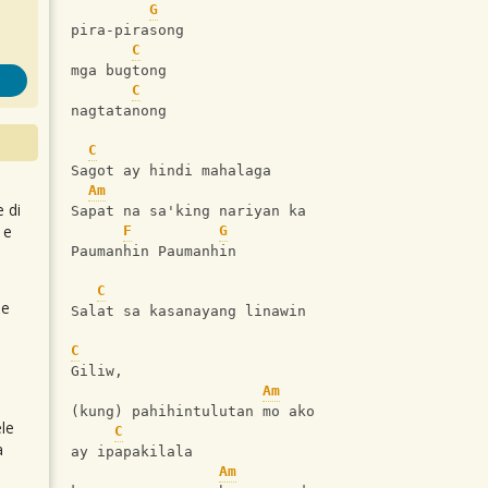
G
pira-pirasong
C
mga bugtong
C
nagtatanong
C
Sagot ay hindi mahalaga
Am
e di
Sapat na sa'king nariyan ka
 e
F
G
Paumanhin Paumanhin
C
 e
Salat sa kasanayang linawin
C
Giliw,
Am
(kung) pahihintulutan mo ako
le
C
a
ay ipapakilala
Am