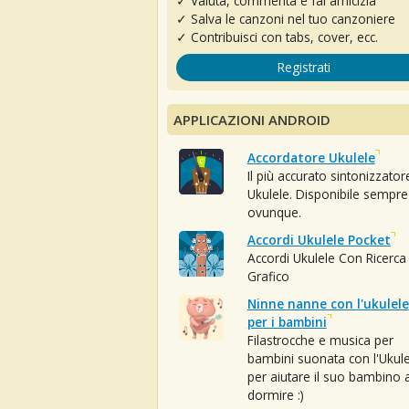
✓ Valuta, commenta e fai amicizia
✓ Salva le canzoni nel tuo canzoniere
✓ Contribuisci con tabs, cover, ecc.
Registrati
APPLICAZIONI ANDROID
Accordatore Ukulele
Il più accurato sintonizzator
Ukulele. Disponibile sempre
ovunque.
Accordi Ukulele Pocket
Accordi Ukulele Con Ricerca
Grafico
Ninne nanne con l'ukulele
per i bambini
Filastrocche e musica per
bambini suonata con l'Ukule
per aiutare il suo bambino 
dormire :)