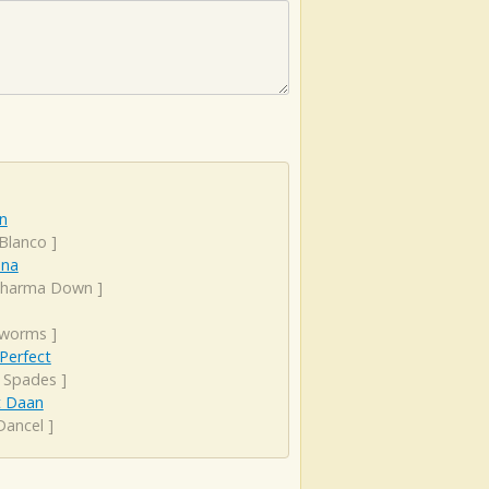
n
 Blanco
]
na
harma Down
]
yworms
]
 Perfect
f Spades
]
 Daan
Dancel
]