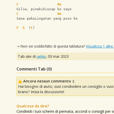
C
Am
Giliw, pinakikiusap ko sayo
C
Am
Sana pakaiingatan yang puso ko
F
G
  (
C
)
⇢ Non sei soddisfatto di questa tablatura?
Visualizza 1 altre
Tab uke di
uebiu
,
03 mar 2023
Commenti Tab (
0
)
Ancora nessun commento :(
Hai bisogno di aiuto, vuoi condividere un consiglio o vu
brano? Inizia la discussione!
Qualcosa da dire?
Condividi i tuoi schemi di pennata, accordi o consigli per