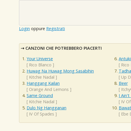
Login
oppure
Registrati
CANZONI CHE POTREBBERO PIACERTI
Your Universe
Antuki
[
Rico Blanco
]
[
Rico
Huwag Na Huwag Mong Sasabihin
Tadha
[
Kitchie Nadal
]
[
Up D
Hanggang Kailan
Beer
[
Orange And Lemons
]
[
Itch
Same Ground
I Ain't
[
Kitchie Nadal
]
[
IV O
Dulo Ng Hangganan
Bawat
[
IV Of Spades
]
[
Ebe 