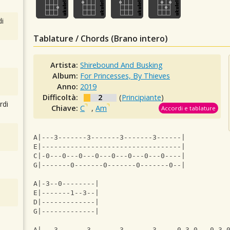
i
Tablature / Chords (Brano intero)
Artista:
Shirebound And Busking
Album:
For Princesses, By Thieves
Anno:
2019
Difficoltà:
2
(
Principiante
)
rdi
Chiave:
C
,
Am
Accordi e tablature
A|---3-------3-------3-------3------|
E|----------------------------------|
C|-0---0---0---0---0---0---0---0----|
G|-------0-------0-------0-------0--|
A|-3--0--------|
E|-------1--3--|
D|-------------|
G|-------------|
A|---3-------3-------3-------3-----0-3-0---0-3-