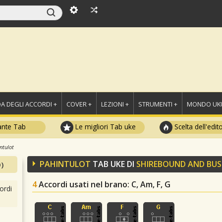
A DEGLI ACCORDI +
COVER +
LEZIONI +
STRUMENTI +
MONDO UKU
ante Tab
Le migliori Tab uke
Scelta dell'edit
ntulot
PAHINTULOT
TAB UKE DI
SHIREBOUND AND BUS
)
4
Accordi usati nel brano
: C, Am, F, G
ordi