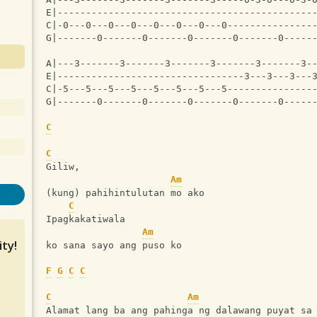
E|---------------------------------------------
C|-0---0---0---0---0---0---0---0---------------
G|-------0-------0-------0-------0-------0-----
A|---3-------3-------3-------3-------3-------3-
E|---------------------------------3---3---3---
C|-5---5---5---5---5---5---5---5---------------
G|-------0-------0-------0-------0-------0-----
C
C
Giliw,
Am
(kung) pahihintulutan mo ako
C
Ipagkakatiwala
Am
ty!
ko sana sayo ang puso ko
F
G
C
C
C
Am
Alamat lang ba ang pahinga ng dalawang puyat sa