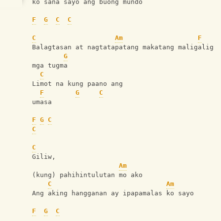
ko sana sayo ang buong mundo
F
G
C
C
C
Am
F
Balagtasan at nagtatapatang makatang maligalig
G
mga tugma
C
Limot na kung paano ang
F
G
C
umasa
F
G
C
C
C
Giliw,
Am
(kung) pahihintulutan mo ako
C
Am
Ang aking hangganan ay ipapamalas ko sayo
F
G
C