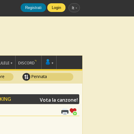
Registrati
Login
It
LELE +
DISCORD
+
ore
Pennata
KING
Vota la canzone!