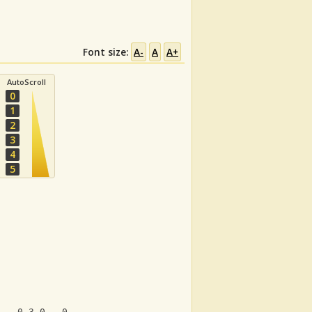
Font size:
A-
A
A+
AutoScroll
0
1
2
3
4
5
0---0-3-0---0-3-0---|