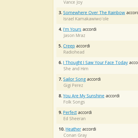
Vance Joy
3.
Somewhere Over The Rainbow
accord
Israel Kamakawiwo'ole
4.
I'm Yours
accordi
Jason Mraz
5.
Creep
accordi
Radiohead
6.
I Thought I Saw Your Face Today
acco
She and Him
7.
Sailor Song
accordi
Gigi Perez
8.
You Are My Sunshine
accordi
Folk Songs
9.
Perfect
accordi
Ed Sheeran
10.
Heather
accordi
Conan Gray