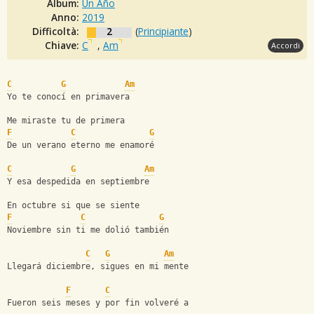
Album:
Un Año
Anno:
2019
Difficoltà:
2
(
Principiante
)
Chiave:
C
,
Am
Accordi
C
G
Am
Yo te conocí en primavera
Me miraste tu de primera
F
C
G
De un verano eterno me enamoré 
C
G
Am
Y esa despedida en septiembre
En octubre si que se siente
F
C
G
Noviembre sin ti me dolió también
C
G
Am
Llegará diciembre, sigues en mi mente
F
C
Fueron seis meses y por fin volveré a 