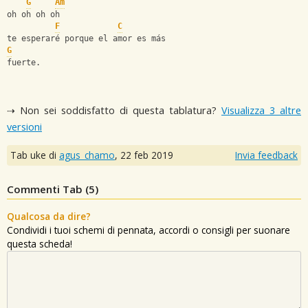
G
Am
oh oh oh oh
F
C
te esperaré porque el amor es más
G
fuerte.
⇢ Non sei soddisfatto di questa tablatura?
Visualizza 3 altre
versioni
Tab uke di
agus_chamo
,
22 feb 2019
Invia feedback
Commenti Tab (
5
)
Qualcosa da dire?
Condividi i tuoi schemi di pennata, accordi o consigli per suonare
questa scheda!