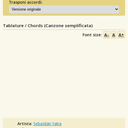
Trasponi accordi:
Tablature / Chords (Canzone semplificata)
Font size:
A-
A
A+
Artista:
Sebastián Yatra