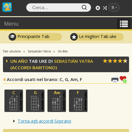
It
Menu
Principiante Tab
Le migliori Tab uke
Tab ukulele
Sebastián Yatra
Un Año
UN AÑO
TAB UKE DI
SEBASTIÁN YATRA
(ACCORDI BARITONO)
4
Accordi usati nel brano
: C, G, Am, F
Torna agli accordi Soprano