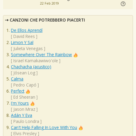
22 Feb 2019
CANZONI CHE POTREBBERO PIACERTI
De Ellos Aprendí
[
David Rees
]
Limon Y Sal
[
Julieta Venegas
]
Somewhere Over The Rainbow
[
Israel Kamakawiwo'ole
]
Chachacha (acustico)
[
Jósean Log
]
Calma
[
Pedro Capó
]
Perfect
[
Ed Sheeran
]
I'm Yours
[
Jason Mraz
]
Adán Y Eva
[
Paulo Londra
]
Can't Help Falling In Love With You
[
Elvis Presley
]