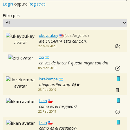
Login
oppure
Registrati
Filtro per:
ukeypukey
(Los Angeles )
Me ENCANTA esta cancion.
22 May 2020
ziti
en vez de hacer F queda mejor con dm
05 Mar 2019
lorekempa
abajo arriba stop ⬇️⬆️⏹
23 Feb 2019
likan
como es el rasgueo??
22 Feb 2019
likan
como es el rasguño??