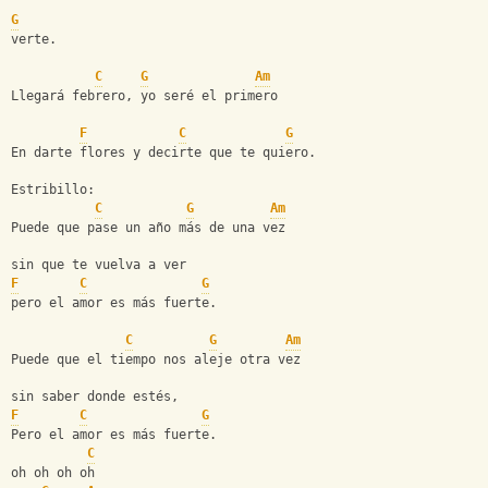
G
verte.
C
G
Am
Llegará febrero, yo seré el primero
F
C
G
En darte flores y decirte que te quiero.
Estribillo:
C
G
Am
Puede que pase un año más de una vez
sin que te vuelva a ver
F
C
G
pero el amor es más fuerte.
C
G
Am
Puede que el tiempo nos aleje otra vez
sin saber donde estés,
F
C
G
Pero el amor es más fuerte.
C
oh oh oh oh