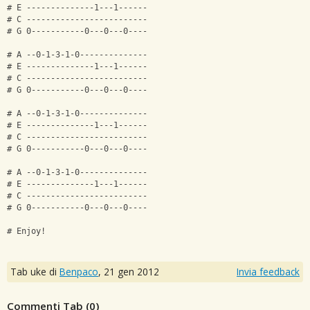
# E --------------1---1------
# C -------------------------
# G 0-----------0---0---0----
# A --0-1-3-1-0--------------
# E --------------1---1------
# C -------------------------
# G 0-----------0---0---0----
# A --0-1-3-1-0--------------
# E --------------1---1------
# C -------------------------
# G 0-----------0---0---0----
# A --0-1-3-1-0--------------
# E --------------1---1------
# C -------------------------
# G 0-----------0---0---0----
# Enjoy!
Tab uke di
Benpaco
,
21 gen 2012
Invia feedback
Commenti Tab (
0
)