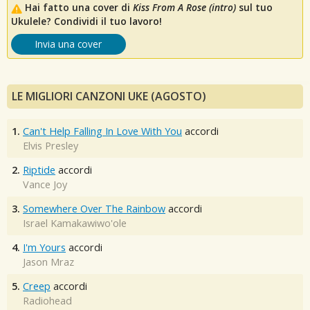
Hai fatto una cover di
Kiss From A Rose (intro)
sul tuo
Ukulele? Condividi il tuo lavoro!
Invia una cover
LE MIGLIORI CANZONI UKE (AGOSTO)
1.
Can't Help Falling In Love With You
accordi
Elvis Presley
2.
Riptide
accordi
Vance Joy
3.
Somewhere Over The Rainbow
accordi
Israel Kamakawiwo'ole
4.
I'm Yours
accordi
Jason Mraz
5.
Creep
accordi
Radiohead