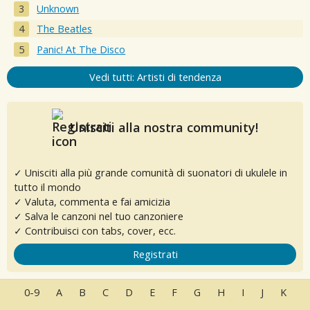
Unknown
The Beatles
Panic! At The Disco
Vedi tutti: Artisti di tendenza
Unisciti alla nostra community!
✓ Unisciti alla più grande comunità di suonatori di ukulele in
tutto il mondo
✓ Valuta, commenta e fai amicizia
✓ Salva le canzoni nel tuo canzoniere
✓ Contribuisci con tabs, cover, ecc.
Registrati
0-9
A
B
C
D
E
F
G
H
I
J
K