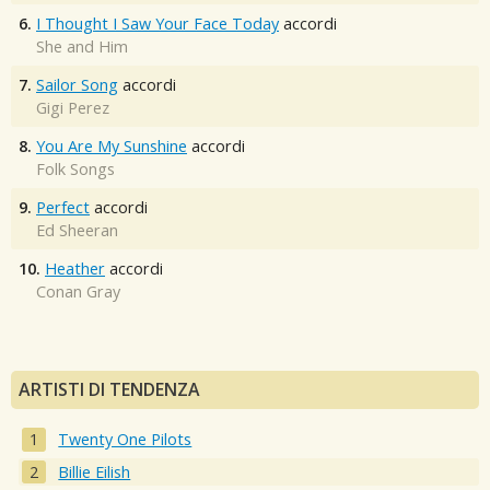
6.
I Thought I Saw Your Face Today
accordi
She and Him
7.
Sailor Song
accordi
Gigi Perez
8.
You Are My Sunshine
accordi
Folk Songs
9.
Perfect
accordi
Ed Sheeran
10.
Heather
accordi
Conan Gray
ARTISTI DI TENDENZA
Twenty One Pilots
Billie Eilish