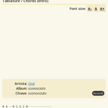
Tablature / Chords (Intro)
Font size:
A-
A
A+
Artista:
Seal
Album:
sconosciuto
Chiave:
sconosciuto
Accordi
# A --0-1-3-1-0--------------