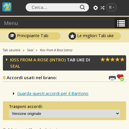
It
Menu
Principiante Tab
Le migliori Tab uke
Tab ukulele
Seal
Kiss From A Rose (intro)
KISS FROM A ROSE (INTRO)
TAB UKE DI
SEAL
0
Accordi usati nel brano
:
Guarda questi accordi per il Baritono
Trasponi accordi: