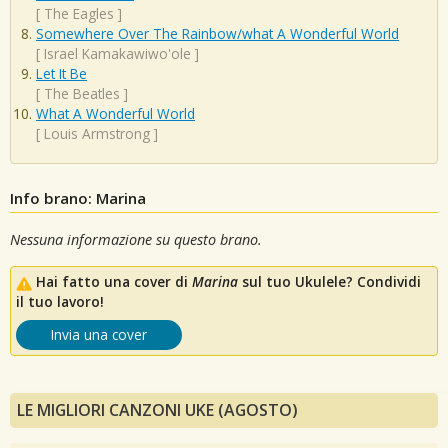
[
The Eagles
]
Somewhere Over The Rainbow/what A Wonderful World
[
Israel Kamakawiwo'ole
]
Let It Be
[
The Beatles
]
What A Wonderful World
[
Louis Armstrong
]
Info brano: Marina
Nessuna informazione su questo brano.
Hai fatto una cover di
Marina
sul tuo Ukulele? Condividi
il tuo lavoro!
Invia una cover
LE MIGLIORI CANZONI UKE (AGOSTO)