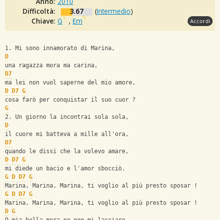
Anno:
2010
Difficoltà:
3.67
(
Intermedio
)
Chiave:
G
,
Em
Accordi
1. Mi sono innamorato di Marina,
D
una ragazza mora ma carina,
D7
ma lei non vuol saperne del mio amore,
D
D7
G
cosa farò per conquistar il suo cuor ?
G
2. Un giorno la incontrai sola sola,
D
il cuore mi batteva a mille all'ora,
D7
quando le dissi che la volevo amare,
D
D7
G
mi diede un bacio e l'amor sbocciò.
G
D
D7
G
Marina, Marina, Marina, ti voglio al più presto sposar !
G
D
D7
G
Marina, Marina, Marina, ti voglio al più presto sposar !
D
G