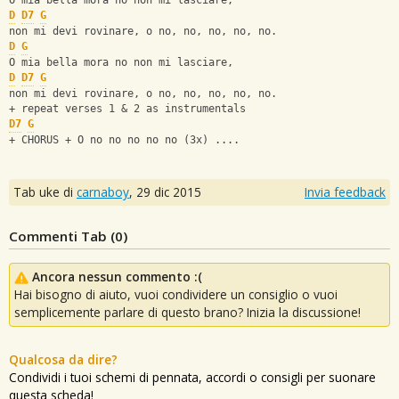
O mia bella mora no non mi lasciare,
D
D7
G
non mi devi rovinare, o no, no, no, no, no.
D
G
O mia bella mora no non mi lasciare,
D
D7
G
non mi devi rovinare, o no, no, no, no, no.
+ repeat verses 1 & 2 as instrumentals
D7
G
+ CHORUS + O no no no no no (3x) ....
Tab uke di
carnaboy
,
29 dic 2015
Invia feedback
Commenti Tab (
0
)
Ancora nessun commento :(
Hai bisogno di aiuto, vuoi condividere un consiglio o vuoi
semplicemente parlare di questo brano? Inizia la discussione!
Qualcosa da dire?
Condividi i tuoi schemi di pennata, accordi o consigli per suonare
questa scheda!