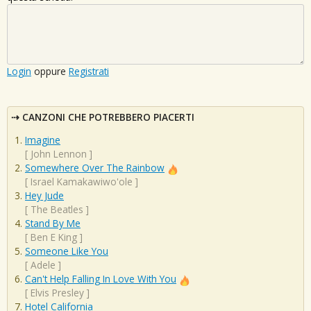
Login
oppure
Registrati
CANZONI CHE POTREBBERO PIACERTI
Imagine
[
John Lennon
]
Somewhere Over The Rainbow
[
Israel Kamakawiwo'ole
]
Hey Jude
[
The Beatles
]
Stand By Me
[
Ben E King
]
Someone Like You
[
Adele
]
Can't Help Falling In Love With You
[
Elvis Presley
]
Hotel California