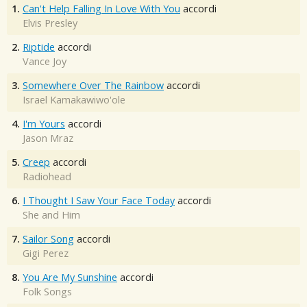
1.
Can't Help Falling In Love With You
accordi
Elvis Presley
2.
Riptide
accordi
Vance Joy
3.
Somewhere Over The Rainbow
accordi
Israel Kamakawiwo'ole
4.
I'm Yours
accordi
Jason Mraz
5.
Creep
accordi
Radiohead
6.
I Thought I Saw Your Face Today
accordi
She and Him
7.
Sailor Song
accordi
Gigi Perez
8.
You Are My Sunshine
accordi
Folk Songs