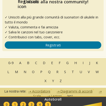
Unisciti alla nostra community!
✓ Unisciti alla più grande comunità di suonatori di ukulele in
tutto il mondo
✓ Valuta, commenta e fai amicizia
✓ Salva le canzoni nel tuo canzoniere
✓ Contribuisci con tabs, cover, ecc.
Registrati
0-9
A
B
C
D
E
F
G
H
I
J
K
L
M
N
O
P
Q
R
S
T
U
V
W
X
Y
Z
La nostra rete:
Accordatore
Diagrammi di accordi
Scale
Lezioni
(en)
AutoScroll
•
•
•
•
•
0
1
2
3
4
5
FAQ
Contatti
Condizioni d'uso
Privacy
Partner
Club