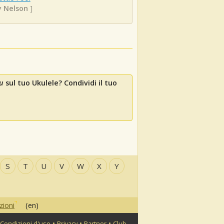
y Nelson
]
u
sul tuo Ukulele? Condividi il tuo
S
T
U
V
W
X
Y
zioni
(en)
•
•
•
Condizioni d'uso
Privacy
Partner
Club