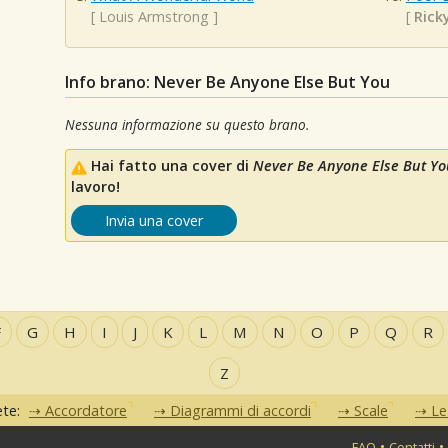
[
Louis Armstrong
]
[
Rick
Info brano: Never Be Anyone Else But You
Nessuna informazione su questo brano.
Hai fatto una cover di
Never Be Anyone Else But Yo
lavoro!
Invia una cover
F
G
H
I
J
K
L
M
N
O
P
Q
R
Z
ete:
Accordatore
Diagrammi di accordi
Scale
Le
•
•
FAQ
Contatti