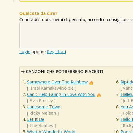
Qualcosa da dire?
Condividi i tuoi schemi di pennata, accordi o consigli per
Login
oppure
Registrati
CANZONI CHE POTREBBERO PIACERTI
Somewhere Over The Rainbow
Riptid
[
Israel Kamakawiwo'ole
]
[
Vanc
Can't Help Falling In Love With You
Hallel
[
Elvis Presley
]
[
Jeff 
Lonesome Town
You A
[
Ricky Nelson
]
[
Folk
Let It Be
Hello
[
The Beatles
]
[
Rick
What A Wonderful World
Poor L