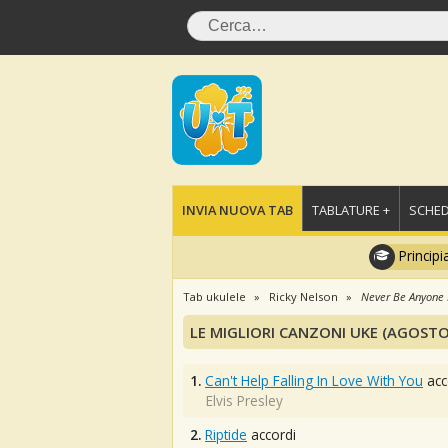
INVIA NUOVA TAB
TABLATURE +
SCHED
Principi
Tab ukulele
Ricky Nelson
Never Be Anyone 
LE MIGLIORI CANZONI UKE (AGOSTO
1.
Can't Help Falling In Love With You
acc
Elvis Presley
2.
Riptide
accordi