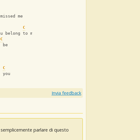
 missed me
C
ou belong to me
C
n be
C
t you
Invia feedback
oi semplicemente parlare di questo