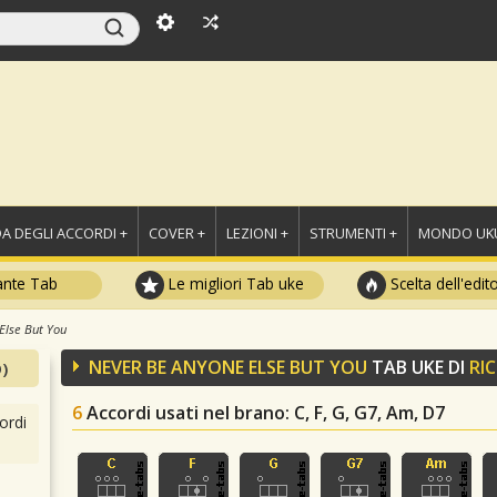
A DEGLI ACCORDI +
COVER +
LEZIONI +
STRUMENTI +
MONDO UKU
ante Tab
Le migliori Tab uke
Scelta dell'edit
Else But You
NEVER BE ANYONE ELSE BUT YOU
TAB UKE DI
RI
)
6
Accordi usati nel brano
: C, F, G, G7, Am, D7
ordi