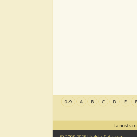
0-9
A
B
C
D
E
La nostra r
© 2008-2026 Ukulele-Tabs.com