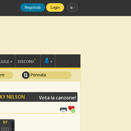
Registrati
Login
It
LELE +
DISCORD
+
ore
Pennata
CKY NELSON
Vota la canzone!