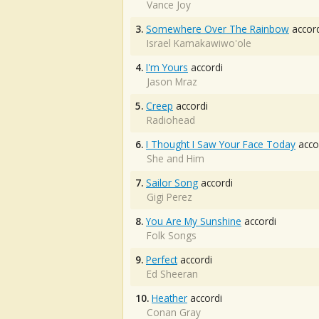
Vance Joy
3.
Somewhere Over The Rainbow
accord
Israel Kamakawiwo'ole
4.
I'm Yours
accordi
Jason Mraz
5.
Creep
accordi
Radiohead
6.
I Thought I Saw Your Face Today
acco
She and Him
7.
Sailor Song
accordi
Gigi Perez
8.
You Are My Sunshine
accordi
Folk Songs
9.
Perfect
accordi
Ed Sheeran
10.
Heather
accordi
Conan Gray