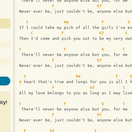
 There'll never be anyone else but you, for me
F
G7
Never ever be, just couldn't be, anyone else bu
C
Am
F
G
If I could take my pick of all the girls I've e
C
F
G7
C
Then I'd come and pick you out to be my very ow
C
F
G
C
 There'll never be anyone else but you, for me
F
G7
Never ever be, just couldn't be, anyone else bu
C
Am
F
A
 heart that's true and longs for you is all I 
F
G7
C
All my love belongs to you as long as I may liv
ty!
C
F
G
C
 There'll never be anyone else but you, for me
F
G7
Never ever be, just couldn't be, anyone else bu
F
G7
C