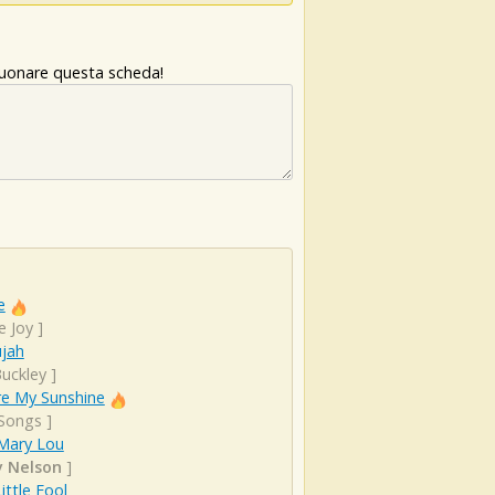
 suonare questa scheda!
e
e Joy
]
ujah
Buckley
]
re My Sunshine
 Songs
]
 Mary Lou
y Nelson
]
ittle Fool