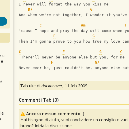
I never will forget the way you kiss me
D7
G
And when we're not together, I wonder if you've
C
Am
F
'cause I hope and pray the day will come when y
F
G
Then I'm gonna prove to you how true my love ca
C
F
G
C
e di
 There'll never be anyone else but you, for me
 e
F
G7
Never ever be, just couldn't be, anyone else bu
 e
Tab uke di
duckncover
,
11 feb 2009
Commenti Tab (
0
)
le
Ancora nessun commento :(
a
Hai bisogno di aiuto, vuoi condividere un consiglio o vu
brano? Inizia la discussione!