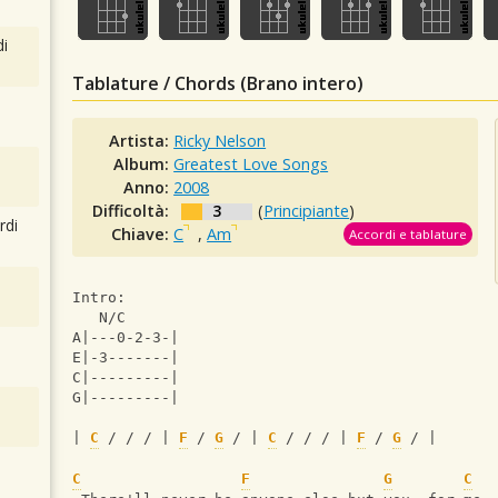
i
Tablature / Chords (Brano intero)
Artista:
Ricky Nelson
Album:
Greatest Love Songs
Anno:
2008
Difficoltà:
3
(
Principiante
)
rdi
Chiave:
C
,
Am
Accordi e tablature
Intro:
   N/C
A|---0-2-3-|
E|-3-------|
C|---------|
G|---------|
| 
C
 / / / | 
F
 / 
G
 / | 
C
 / / / | 
F
 / 
G
 / |
C
F
G
C