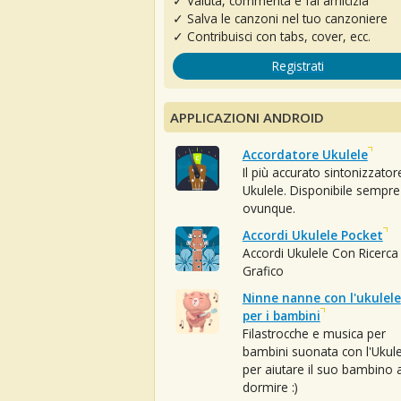
✓ Valuta, commenta e fai amicizia
✓ Salva le canzoni nel tuo canzoniere
✓ Contribuisci con tabs, cover, ecc.
Registrati
APPLICAZIONI ANDROID
Accordatore Ukulele
Il più accurato sintonizzator
Ukulele. Disponibile sempre
ovunque.
Accordi Ukulele Pocket
Accordi Ukulele Con Ricerca
Grafico
Ninne nanne con l'ukulele
per i bambini
Filastrocche e musica per
bambini suonata con l'Ukule
per aiutare il suo bambino 
dormire :)