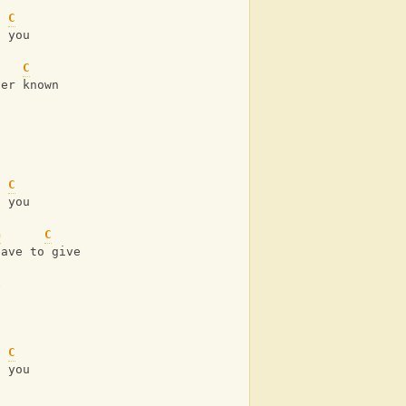
C
t you
C
ver known
n
C
t you
G
C
have to give
e
C
t you