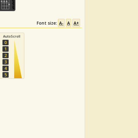
Font size:
A-
A
A+
AutoScroll
0
1
2
3
4
5