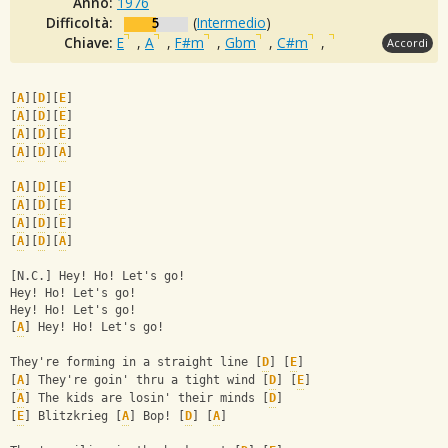
Anno:
1976
Difficoltà:
5
(
Intermedio
)
Chiave:
E
,
A
,
F#m
,
Gbm
,
C#m
,
Accordi
[
A
][
D
][
E
]
[
A
][
D
][
E
]
[
A
][
D
][
E
]
[
A
][
D
][
A
] 
[
A
][
D
][
E
]
[
A
][
D
][
E
]
[
A
][
D
][
E
]
[
A
][
D
][
A
] 
[N.C.] Hey! Ho! Let's go!
Hey! Ho! Let's go!
Hey! Ho! Let's go!
[
A
] Hey! Ho! Let's go! 
They're forming in a straight line [
D
] [
E
]
[
A
] They're goin' thru a tight wind [
D
] [
E
]
[
A
] The kids are losin' their minds [
D
]
[
E
] Blitzkrieg [
A
] Bop! [
D
] [
A
] 