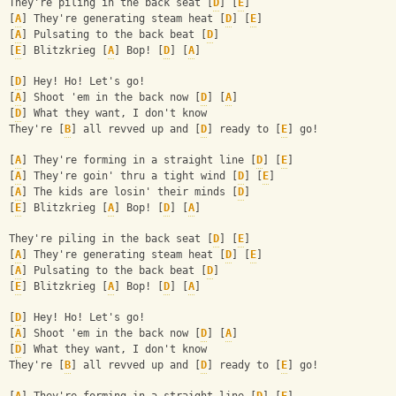
They're piling in the back seat [
D
] [
E
]
[
A
] They're generating steam heat [
D
] [
E
]
[
A
] Pulsating to the back beat [
D
]
[
E
] Blitzkrieg [
A
] Bop! [
D
] [
A
] 
[
D
] Hey! Ho! Let's go!
[
A
] Shoot 'em in the back now [
D
] [
A
]
[
D
] What they want, I don't know
They're [
B
] all revved up and [
D
] ready to [
E
] go! 
[
A
] They're forming in a straight line [
D
] [
E
]
[
A
] They're goin' thru a tight wind [
D
] [
E
]
[
A
] The kids are losin' their minds [
D
]
[
E
] Blitzkrieg [
A
] Bop! [
D
] [
A
] 
They're piling in the back seat [
D
] [
E
]
[
A
] They're generating steam heat [
D
] [
E
]
[
A
] Pulsating to the back beat [
D
]
[
E
] Blitzkrieg [
A
] Bop! [
D
] [
A
] 
[
D
] Hey! Ho! Let's go!
[
A
] Shoot 'em in the back now [
D
] [
A
]
[
D
] What they want, I don't know
They're [
B
] all revved up and [
D
] ready to [
E
] go! 