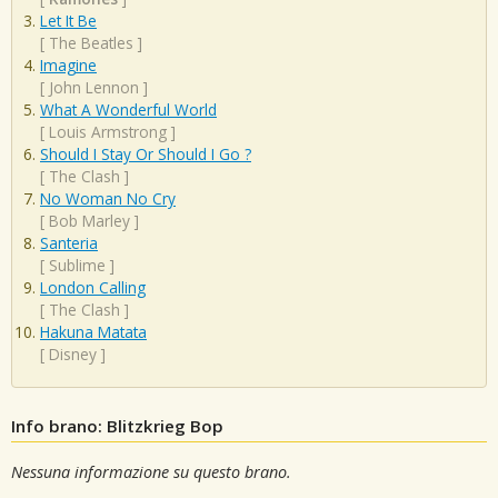
Let It Be
[
The Beatles
]
Imagine
[
John Lennon
]
What A Wonderful World
[
Louis Armstrong
]
Should I Stay Or Should I Go ?
[
The Clash
]
No Woman No Cry
[
Bob Marley
]
Santeria
[
Sublime
]
London Calling
[
The Clash
]
Hakuna Matata
[
Disney
]
Info brano: Blitzkrieg Bop
Nessuna informazione su questo brano.