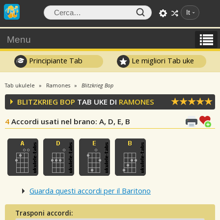
It
Menu
Principiante Tab
Le migliori Tab uke
Tab ukulele
Ramones
Blitzkrieg Bop
BLITZKRIEG BOP
TAB UKE DI
RAMONES
4
Accordi usati nel brano
: A, D, E, B
Guarda questi accordi per il Baritono
Trasponi accordi: