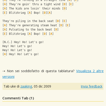
[
A
] They're forming in a straight line [
D
] [
E
]
[
A
] They're goin' thru a tight wind [
D
] [
E
]
[
A
] The kids are losin' their minds [
D
]
[
E
] Blitzkrieg [
A
] Bop! [
D
][
A
] 
They're piling in the back seat [
D
] [
E
]
[
A
] They're generating steam heat [
D
] [
E
]
[
A
] Pulsating to the back beat [
D
]
[
E
] Blitzkrieg [
A
] Bop! [
D
] [
A
] 
[N.C.] Hey! Ho! Let's go!
Hey! Ho! Let's go!
Hey! Ho! Let's go!
[
A
] Hey! Ho! Let's go!
⇢ Non sei soddisfatto di questa tablatura?
Visualizza 2 altre
versioni
Tab uke di
zaaking
,
05 dic 2009
Invia feedback
Commenti Tab (
1
)