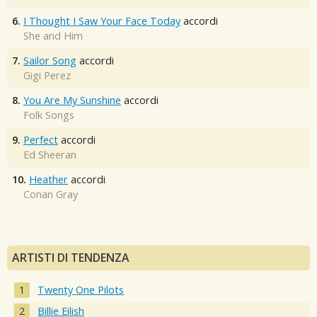
6.
I Thought I Saw Your Face Today
accordi
She and Him
7.
Sailor Song
accordi
Gigi Perez
8.
You Are My Sunshine
accordi
Folk Songs
9.
Perfect
accordi
Ed Sheeran
10.
Heather
accordi
Conan Gray
ARTISTI DI TENDENZA
Twenty One Pilots
Billie Eilish