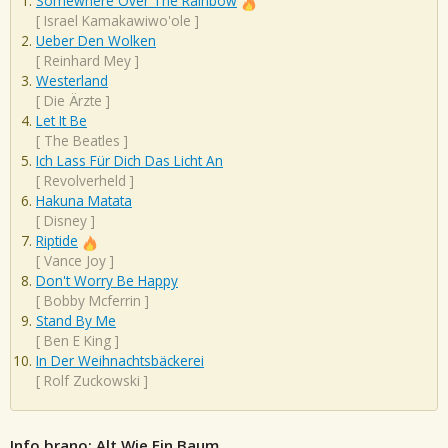
Somewhere Over The Rainbow
[
Israel Kamakawiwo'ole
]
Ueber Den Wolken
[
Reinhard Mey
]
Westerland
[
Die Ärzte
]
Let It Be
[
The Beatles
]
Ich Lass Für Dich Das Licht An
[
Revolverheld
]
Hakuna Matata
[
Disney
]
Riptide
[
Vance Joy
]
Don't Worry Be Happy
[
Bobby Mcferrin
]
Stand By Me
[
Ben E King
]
In Der Weihnachtsbäckerei
[
Rolf Zuckowski
]
Info brano: Alt Wie Ein Baum