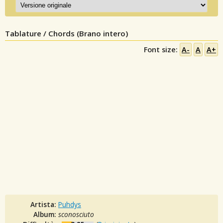
Tablature / Chords (Brano intero)
Font size:
A-
A
A+
Artista:
Puhdys
Album:
sconosciuto