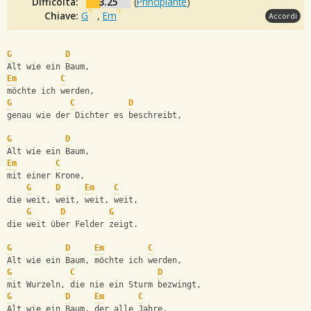
Difficoltà:
3.25
(
Principiante
)
Chiave:
G
,
Em
Accordi
G
D
Alt wie ein Baum,
Em
C
möchte ich werden,
G
C
D
genau wie der Dichter es beschreibt,
G
D
Alt wie ein Baum,
Em
C
mit einer Krone,
G
D
Em
C
die weit, weit, weit, weit,
G
D
G
die weit über Felder zeigt.
G
D
Em
C
Alt wie ein Baum, möchte ich werden, 
G
C
D
mit Wurzeln, die nie ein Sturm bezwingt,
G
D
Em
C
Alt wie ein Baum, der alle Jahre,