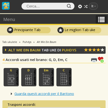
It
Menu
Principiante Tab
Le migliori Tab uke
Tab ukulele
Puhdys
Alt Wie Ein Baum
ALT WIE EIN BAUM
TAB UKE DI
PUHDYS
4
Accordi usati nel brano
: G, D, Em, C
Guarda questi accordi per il Baritono
Trasponi accordi: