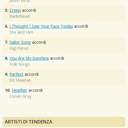
Jason Mraz
5.
Creep
accordi
Radiohead
6.
I Thought I Saw Your Face Today
accordi
She and Him
7.
Sailor Song
accordi
Gigi Perez
8.
You Are My Sunshine
accordi
Folk Songs
9.
Perfect
accordi
Ed Sheeran
10.
Heather
accordi
Conan Gray
ARTISTI DI TENDENZA