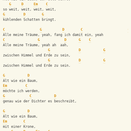
G
D
Em
C
so weit, weit, weit, weit,    
G
D
G
kühlenden Schatten bringt.
C
G
D
C
G
Alle meine Träume, yeah, fang ich damit ein, yeah
C
G
D
G
C
Alle meine Träume, yeah ah  aah,     
G
D
G
zwischen Himmel und Erde zu sein,
G
D
G
zwischen Himmel und Erde zu sein.
G
D
Alt wie ein Baum,
Em
C
möchte ich werden,
G
C
D
genau wie der Dichter es beschreibt,
G
D
Alt wie ein Baum,
Em
C
mit einer Krone,