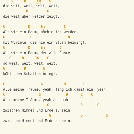
G
D
Em
C
die weit, weit, weit, weit,
G
D
G
die weit über Felder zeigt.
G
D
Em
C
Alt wie ein Baum, möchte ich werden, 
G
C
D
mit Wurzeln, die nie ein Sturm bezwingt,
G
D
Em
C
Alt wie ein Baum, der alle Jahre,
G
D
Em
C
so weit, weit, weit, weit,    
G
D
G
kühlenden Schatten bringt.
C
G
D
C
G
Alle meine Träume, yeah, fang ich damit ein, yeah
C
G
D
G
C
Alle meine Träume, yeah ah  aah,     
G
D
C
zwischen Himmel und Erde zu sein,
G
D
G
zwischen Himmel und Erde zu sein.