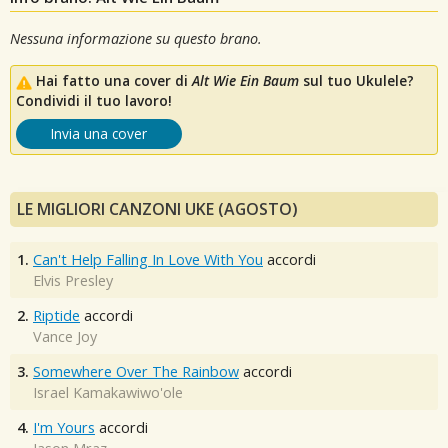
Nessuna informazione su questo brano.
Hai fatto una cover di
Alt Wie Ein Baum
sul tuo Ukulele?
Condividi il tuo lavoro!
Invia una cover
LE MIGLIORI CANZONI UKE (AGOSTO)
1.
Can't Help Falling In Love With You
accordi
Elvis Presley
2.
Riptide
accordi
Vance Joy
3.
Somewhere Over The Rainbow
accordi
Israel Kamakawiwo'ole
4.
I'm Yours
accordi