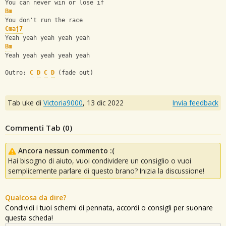
You can never win or lose if
Bm
You don't run the race
Cmaj7
Yeah yeah yeah yeah yeah
Bm
Yeah yeah yeah yeah yeah
Outro: 
C
D
C
D
 (fade out)
Tab uke di
Victoria9000
,
13 dic 2022
Invia feedback
Commenti Tab (
0
)
Ancora nessun commento :(
Hai bisogno di aiuto, vuoi condividere un consiglio o vuoi
semplicemente parlare di questo brano? Inizia la discussione!
Qualcosa da dire?
Condividi i tuoi schemi di pennata, accordi o consigli per suonare
questa scheda!