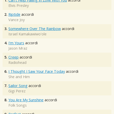
1.
Can't Help Falling In Love With You
accordi
Elvis Presley
2.
Riptide
accordi
Vance Joy
3.
Somewhere Over The Rainbow
accordi
Israel Kamakawiwo'ole
4.
I'm Yours
accordi
Jason Mraz
5.
Creep
accordi
Radiohead
6.
I Thought I Saw Your Face Today
accordi
She and Him
7.
Sailor Song
accordi
Gigi Perez
8.
You Are My Sunshine
accordi
Folk Songs