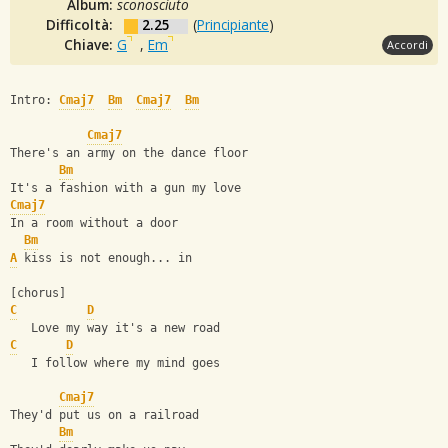
Album:
sconosciuto
Difficoltà:
2.25
(
Principiante
)
Chiave:
G
,
Em
Accordi
Intro: 
Cmaj7
Bm
Cmaj7
Bm
Cmaj7
There's an army on the dance floor
Bm
It's a fashion with a gun my love
Cmaj7
In a room without a door
Bm
A
 kiss is not enough... in
[chorus]
C
D
   Love my way it's a new road
C
D
   I follow where my mind goes
Cmaj7
They'd put us on a railroad
Bm