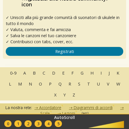
✓ Unisciti alla più grande comunità di suonatori di ukulele in
tutto il mondo
✓ Valuta, commenta e fai amicizia
✓ Salva le canzoni nel tuo canzoniere
✓ Contribuisci con tabs, cover, ecc.
Registrati
0-9
A
B
C
D
E
F
G
H
I
J
K
L
M
N
O
P
Q
R
S
T
U
V
W
X
Y
Z
La nostra rete:
Accordatore
Diagrammi di accordi
Scale
Lezioni
(en)
AutoScroll
•
•
•
•
•
0
1
2
3
4
5
FAQ
Contatti
Condizioni d'uso
Privacy
Partner
Club