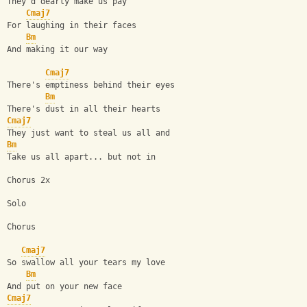
They'd dearly make us pay
Cmaj7
For laughing in their faces
Bm
And making it our way 
Cmaj7
There's emptiness behind their eyes
Bm
There's dust in all their hearts
Cmaj7
They just want to steal us all and
Bm
Take us all apart... but not in
Chorus 2x
Solo
Chorus
Cmaj7
So swallow all your tears my love
Bm
And put on your new face
Cmaj7