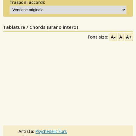
Trasponi accordi:
Tablature / Chords (Brano intero)
Font size:
A-
A
A+
Artista:
Psychedelic Furs