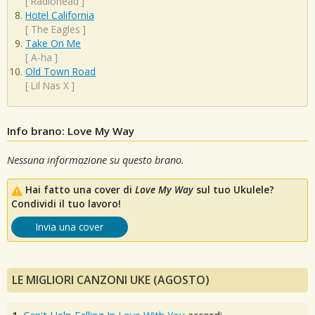
[
Radiohead
]
Hotel California
[
The Eagles
]
Take On Me
[
A-ha
]
Old Town Road
[
Lil Nas X
]
Info brano: Love My Way
Nessuna informazione su questo brano.
Hai fatto una cover di
Love My Way
sul tuo Ukulele?
Condividi il tuo lavoro!
Invia una cover
LE MIGLIORI CANZONI UKE (AGOSTO)