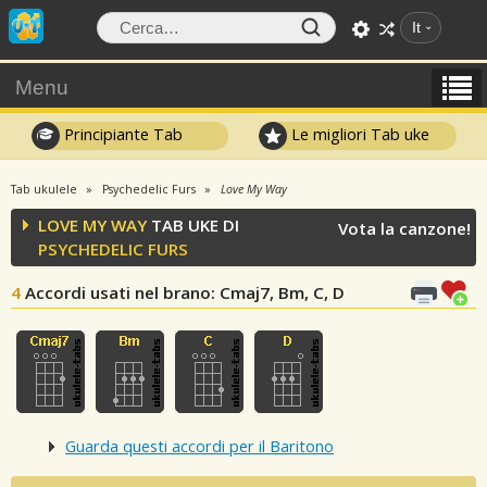
It
Menu
Principiante Tab
Le migliori Tab uke
Tab ukulele
Psychedelic Furs
Love My Way
LOVE MY WAY
TAB UKE DI
Vota la canzone!
PSYCHEDELIC FURS
4
Accordi usati nel brano
: Cmaj7, Bm, C, D
Guarda questi accordi per il Baritono