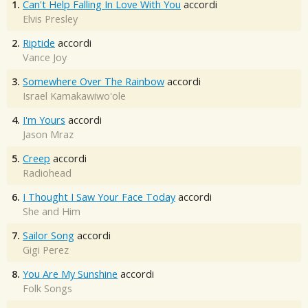
1.
Can't Help Falling In Love With You
accordi
Elvis Presley
2.
Riptide
accordi
Vance Joy
3.
Somewhere Over The Rainbow
accordi
Israel Kamakawiwo'ole
4.
I'm Yours
accordi
Jason Mraz
5.
Creep
accordi
Radiohead
6.
I Thought I Saw Your Face Today
accordi
She and Him
7.
Sailor Song
accordi
Gigi Perez
8.
You Are My Sunshine
accordi
Folk Songs