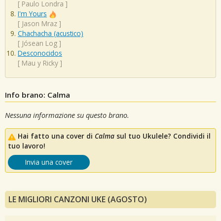
[
Paulo Londra
]
I'm Yours
[
Jason Mraz
]
Chachacha (acustico)
[
Jósean Log
]
Desconocidos
[
Mau y Ricky
]
Info brano: Calma
Nessuna informazione su questo brano.
Hai fatto una cover di
Calma
sul tuo Ukulele? Condividi il
tuo lavoro!
Invia una cover
LE MIGLIORI CANZONI UKE (AGOSTO)