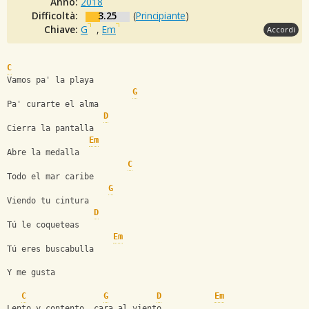
Anno:
2018
Difficoltà:
3.25
(
Principiante
)
Chiave:
G
,
Em
Accordi
C
Vamos pa' la playa
G
Pa' curarte el alma
D
Cierra la pantalla
Em
Abre la medalla
C
Todo el mar caribe
G
Viendo tu cintura
D
Tú le coqueteas
Em
Tú eres buscabulla
Y me gusta
C
G
D
Em
Lento y contento, cara al viento