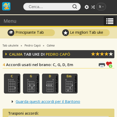
It
Menu
Principiante Tab
Le migliori Tab uke
Tab ukulele
Pedro Capó
Calma
CALMA
TAB UKE DI
PEDRO CAPÓ
4
Accordi usati nel brano
: C, G, D, Em
Guarda questi accordi per il Baritono
Trasponi accordi: