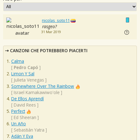
nicolas_soto11
rasgeo?
31 Mar 2019
CANZONI CHE POTREBBERO PIACERTI
Calma
[
Pedro Capó
]
Limon Y Sal
[
Julieta Venegas
]
Somewhere Over The Rainbow
[
Israel Kamakawiwo'ole
]
De Ellos Aprendí
[
David Rees
]
Perfect
[
Ed Sheeran
]
Un Año
[
Sebastián Yatra
]
Adán Y Eva