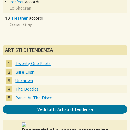
9.
Perfect
accordi
Ed Sheeran
10.
Heather
accordi
Conan Gray
ARTISTI DI TENDENZA
Twenty One Pilots
Billie Eilish
Unknown
The Beatles
Panic! At The Disco
Vedi tutti: Artisti di tendenza