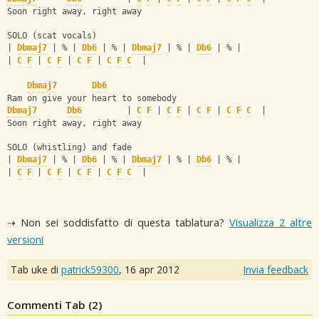
Soon right away, right away
SOLO (scat vocals)
| 
Dbmaj7
 | % | 
Db6
 | % | 
Dbmaj7
 | % | 
Db6
 | % |
| 
C
F
 | 
C
F
 | 
C
F
 | 
C
F
C
  |
Dbmaj7
Db6
Ram on give your heart to somebody
Dbmaj7
Db6
         | 
C
F
 | 
C
F
 | 
C
F
 | 
C
F
C
  |
Soon right away, right away
SOLO (whistling) and fade
| 
Dbmaj7
 | % | 
Db6
 | % | 
Dbmaj7
 | % | 
Db6
 | % |
| 
C
F
 | 
C
F
 | 
C
F
 | 
C
F
C
  |
⇢ Non sei soddisfatto di questa tablatura?
Visualizza 2 altre
versioni
Tab uke di
patrick59300
,
16 apr 2012
Invia feedback
Commenti Tab (
2
)