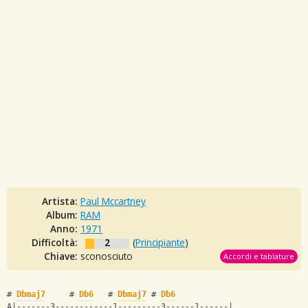
Artista:
Paul Mccartney
Album:
RAM
Anno:
1971
Difficoltà:
2
(
Principiante
)
Chiave:
sconosciuto
Accordi e tablature
# 
Dbmaj7
     # 
Db6
   # 
Dbmaj7
 # 
Db6
A|-------3------------1---------3------1------|