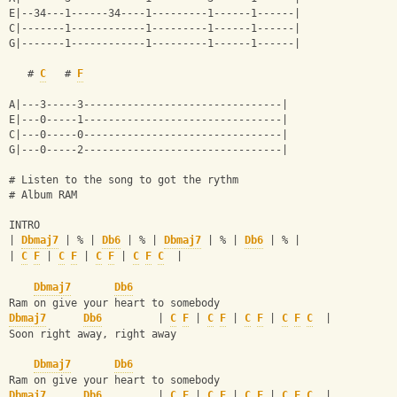
E|--34---1------34----1---------1------1------|
C|-------1------------1---------1------1------|
G|-------1------------1---------1------1------|
   # 
C
   # 
F
A|---3-----3--------------------------------|
E|---0-----1--------------------------------|
C|---0-----0--------------------------------|
G|---0-----2--------------------------------|
# Listen to the song to got the rythm
# Album RAM
INTRO
| 
Dbmaj7
 | % | 
Db6
 | % | 
Dbmaj7
 | % | 
Db6
 | % |
| 
C
F
 | 
C
F
 | 
C
F
 | 
C
F
C
  |
Dbmaj7
Db6
Ram on give your heart to somebody
Dbmaj7
Db6
         | 
C
F
 | 
C
F
 | 
C
F
 | 
C
F
C
  |
Soon right away, right away
Dbmaj7
Db6
Ram on give your heart to somebody
Dbmaj7
Db6
         | 
C
F
 | 
C
F
 | 
C
F
 | 
C
F
C
  |