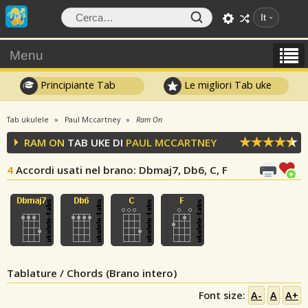
It
Menu
Principiante Tab
Le migliori Tab uke
Tab ukulele
Paul Mccartney
Ram On
RAM ON
TAB UKE DI
PAUL MCCARTNEY
4
Accordi usati nel brano
: Dbmaj7, Db6, C, F
Tablature / Chords (Brano intero)
Font size:
A-
A
A+