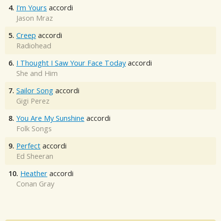
4.
I'm Yours
accordi
Jason Mraz
5.
Creep
accordi
Radiohead
6.
I Thought I Saw Your Face Today
accordi
She and Him
7.
Sailor Song
accordi
Gigi Perez
8.
You Are My Sunshine
accordi
Folk Songs
9.
Perfect
accordi
Ed Sheeran
10.
Heather
accordi
Conan Gray