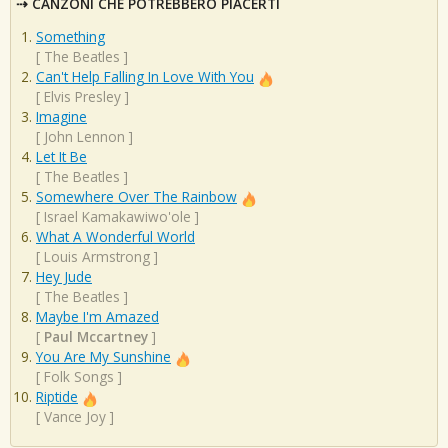
CANZONI CHE POTREBBERO PIACERTI
Something
[
The Beatles
]
Can't Help Falling In Love With You
[
Elvis Presley
]
Imagine
[
John Lennon
]
Let It Be
[
The Beatles
]
Somewhere Over The Rainbow
[
Israel Kamakawiwo'ole
]
What A Wonderful World
[
Louis Armstrong
]
Hey Jude
[
The Beatles
]
Maybe I'm Amazed
[
Paul Mccartney
]
You Are My Sunshine
[
Folk Songs
]
Riptide
[
Vance Joy
]