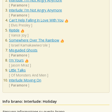
Interlude: I'm Not Angry Anymore
[
Paramore
]
Interlude: I'm Not Angry Anymore
[
Paramore
]
Can't Help Falling In Love With You
[
Elvis Presley
]
Riptide
[
Vance Joy
]
Somewhere Over The Rainbow
[
Israel Kamakawiwo'ole
]
Misguided Ghosts
[
Paramore
]
I'm Yours
[
Jason Mraz
]
Little Talks
[
Of Monsters And Men
]
Interlude Moving On
[
Paramore
]
Info brano: Interlude: Holiday
Nessuna informazione su questo brano.