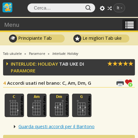
It
Menu
Principiante Tab
Le migliori Tab uke
Tab ukulele
Paramore
Interlude: Holiday
INTERLUDE: HOLIDAY
TAB UKE DI
PARAMORE
4
Accordi usati nel brano
: C, Am, Dm, G
Guarda questi accordi per il Baritono