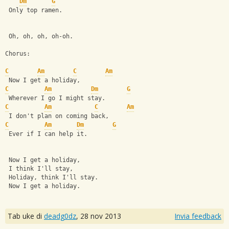
Dm
G
 Only top ramen.
 Oh, oh, oh, oh-oh.
Chorus:
C
Am
C
Am
 Now I get a holiday,
C
Am
Dm
G
 Wherever I go I might stay.
C
Am
C
Am
 I don't plan on coming back,
C
Am
Dm
G
 Ever if I can help it.
 Now I get a holiday,
 I think I'll stay,
 Holiday, think I'll stay.
 Now I get a holiday.
Tab uke di
deadg0dz
,
28 nov 2013
Invia feedback