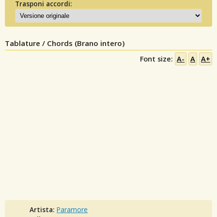
Trasponi accordi:
Tablature / Chords (Brano intero)
Font size:
A-
A
A+
Artista:
Paramore