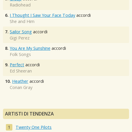
Radiohead
6.
I Thought I Saw Your Face Today
accordi
She and Him
7.
Sailor Song
accordi
Gigi Perez
8.
You Are My Sunshine
accordi
Folk Songs
9.
Perfect
accordi
Ed Sheeran
10.
Heather
accordi
Conan Gray
ARTISTI DI TENDENZA
Twenty One Pilots