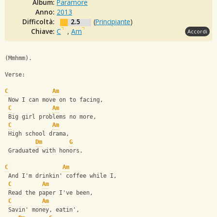
Album:
Paramore
Anno:
2013
Difficoltà:
2.5
(
Principiante
)
Chiave:
C
,
Am
Accordi
(Mmhmm).
Verse:
C
Am
 Now I can move on to facing,
C
Am
 Big girl problems no more,
C
Am
 High school drama,
Dm
G
 Graduated with honors.
C
Am
 And I'm drinkin' coffee while I,
C
Am
 Read the paper I've been,
C
Am
 Savin' money, eatin',