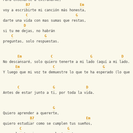
B7
Em
voy a escribirte mi canción más honesta,
C
G
darte una vida con mas sumas que restas,
D
si tu me dejas, no habrán
C
G
preguntas, solo respuestas.
Em
C
G
D
No descansaré, solo quiero tenerte a mi lado (aquí a mi lado.)
Em
C
G
Y luego que mi voz te demuestre lo que te ha esperado (lo que 
C
G
D
Antes de estar junto a ti, por toda la vida.
G
Quiero aprender a quererte,
B7
Em
quiero estudiar como se cumplen tus sueños,
C
G