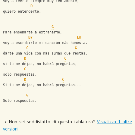
voy a leerte siempre muy lentamente,
D
quiero entenderte.
G
Para enseñarte a extrañarme,
B7
Em
voy a escribirte mi canción más honesta,
C
G
darte una vida con mas sumas que restas,
D
C
si tu me dejas, no habrá preguntas,
G
solo respuestas.
D
C
Si tu me dejas, no habrá preguntas...
G
Solo respuestas.
⇢ Non sei soddisfatto di questa tablatura?
Visualizza 1 altre
versioni