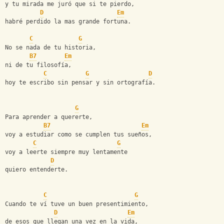
y tu mirada me juró que si te pierdo,
D
Em
habré perdido la mas grande fortuna.
C
G
No se nada de tu historia,
B7
Em
ni de tu filosofía,
C
G
D
hoy te escribo sin pensar y sin ortografía.
G
Para aprender a quererte,
B7
Em
voy a estudiar como se cumplen tus sueños,
C
G
voy a leerte siempre muy lentamente
D
quiero entenderte.
C
G
Cuando te ví tuve un buen presentimiento,
D
Em
de esos que llegan una vez en la vida,