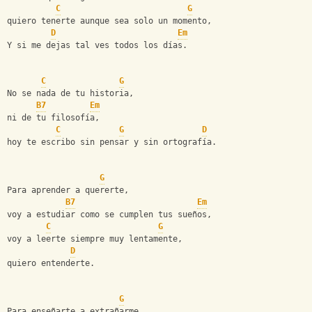
C
G
quiero tenerte aunque sea solo un momento,
D
Em
Y si me dejas tal ves todos los días.
C
G
No se nada de tu historia,
B7
Em
ni de tu filosofía,
C
G
D
hoy te escribo sin pensar y sin ortografía.
G
Para aprender a quererte,
B7
Em
voy a estudiar como se cumplen tus sueños,
C
G
voy a leerte siempre muy lentamente,
D
quiero entenderte.
G
Para enseñarte a extrañarme,