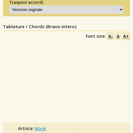
Trasponi accordi:
Tablature / Chords (Brano intero)
Font size:
A-
A
A+
Artista:
Morat