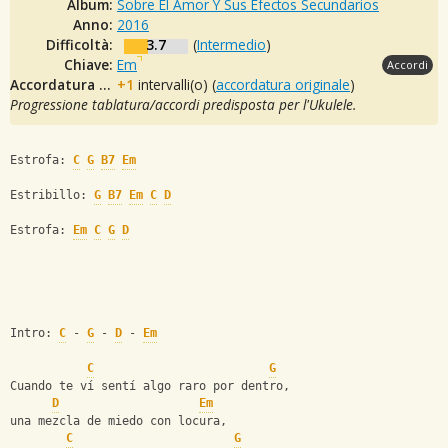
Album:
Sobre El Amor Y Sus Efectos Secundarios
Anno:
2016
Difficoltà:
3.7
(
Intermedio
)
Chiave:
Em
Accordi
Accordatura originale:
+1
intervalli(o) (
accordatura originale
)
Progressione tablatura/accordi predisposta per l'Ukulele.
Estrofa: 
C
G
B7
Em
Estribillo: 
G
B7
Em
C
D
Estrofa: 
Em
C
G
D
Intro: 
C
 - 
G
 - 
D
 - 
Em
C
G
Cuando te ví sentí algo raro por dentro,
D
Em
una mezcla de miedo con locura,
C
G