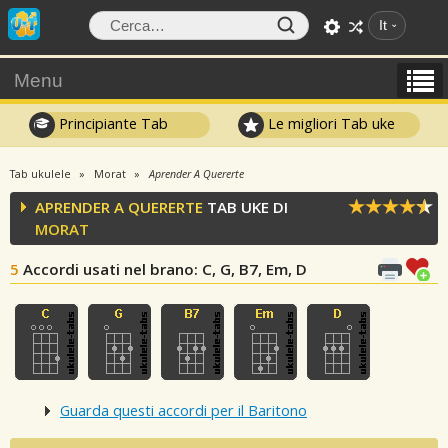
It
Menu
Principiante Tab
Le migliori Tab uke
Tab ukulele
Morat
Aprender A Quererte
APRENDER A QUERERTE
TAB UKE DI
MORAT
5
Accordi usati nel brano
: C, G, B7, Em, D
Guarda questi accordi per il Baritono