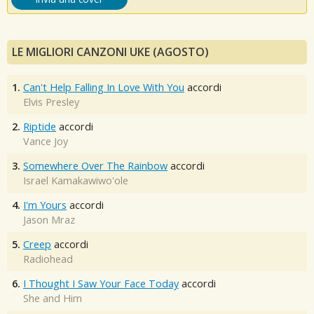
LE MIGLIORI CANZONI UKE (AGOSTO)
1.
Can't Help Falling In Love With You
accordi
Elvis Presley
2.
Riptide
accordi
Vance Joy
3.
Somewhere Over The Rainbow
accordi
Israel Kamakawiwo'ole
4.
I'm Yours
accordi
Jason Mraz
5.
Creep
accordi
Radiohead
6.
I Thought I Saw Your Face Today
accordi
She and Him