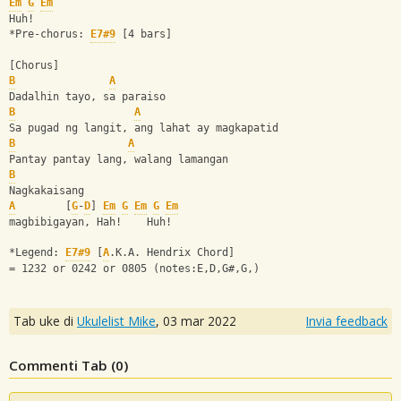
Em
G
Em
Huh!
*Pre-chorus: 
E7#9
 [4 bars]
[Chorus]
B
A
Dadalhin tayo, sa paraiso
B
A
Sa pugad ng langit, ang lahat ay magkapatid
B
A
Pantay pantay lang, walang lamangan
B
Nagkakaisang
A
        [
G
-
D
] 
Em
G
Em
G
Em
magbibigayan, Hah!    Huh!
*Legend: 
E7#9
 [
A
.K.A. Hendrix Chord]
= 1232 or 0242 or 0805 (notes:E,D,G#,G,)
Tab uke di
Ukulelist_Mike
,
03 mar 2022
Invia feedback
Commenti Tab (
0
)