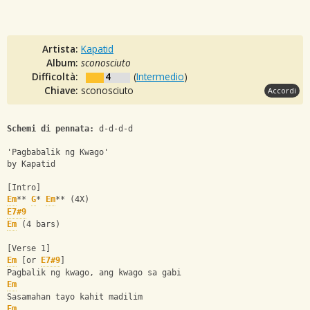
Artista:
Kapatid
Album:
sconosciuto
Difficoltà:
4
(
Intermedio
)
Chiave:
sconosciuto
Accordi
Schemi di pennata:
 d-d-d-d
'Pagbabalik ng Kwago' 
by Kapatid
[Intro] 
Em
** 
G
* 
Em
** (4X) 
E7#9
Em
 (4 bars)
[Verse 1]
Em
 [or 
E7#9
]
Pagbalik ng kwago, ang kwago sa gabi
Em
Sasamahan tayo kahit madilim
Em