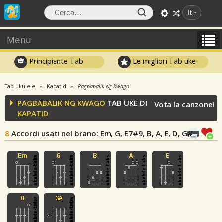
It
Menu
Principiante Tab
Le migliori Tab uke
Tab ukulele
Kapatid
Pagbabalik Ng Kwago
PAGBABALIK NG KWAGO
TAB UKE DI
Vota la canzone!
KAPATID
8
Accordi usati nel brano
: Em, G, E7#9, B, A, E, D, G#