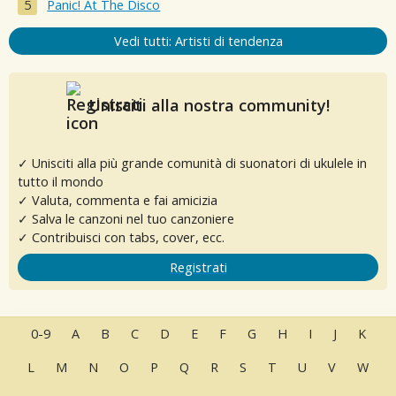
Panic! At The Disco
Vedi tutti: Artisti di tendenza
Unisciti alla nostra community!
✓ Unisciti alla più grande comunità di suonatori di ukulele in
tutto il mondo
✓ Valuta, commenta e fai amicizia
✓ Salva le canzoni nel tuo canzoniere
✓ Contribuisci con tabs, cover, ecc.
Registrati
0-9
A
B
C
D
E
F
G
H
I
J
K
L
M
N
O
P
Q
R
S
T
U
V
W