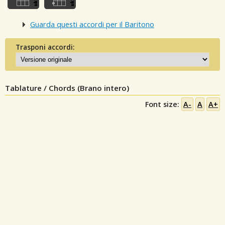
Guarda questi accordi per il Baritono
Trasponi accordi:
Tablature / Chords (Brano intero)
Font size:
A-
A
A+